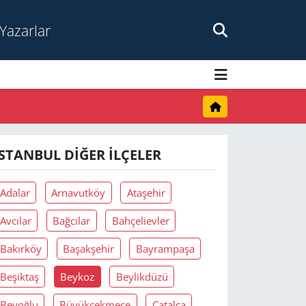
Yazarlar
İSTANBUL DIĞER İLÇELER
Adalar
Arnavutköy
Ataşehir
Avcılar
Bağcılar
Bahçelievler
Bakırköy
Başakşehir
Bayrampaşa
Beşiktaş
Beykoz
Beylikdüzü
Beyoğlu
Büyükçekmece
Çatalca