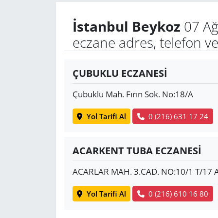
İstanbul Beykoz
07 Ağ
Yerel
eczane adres, telefon v
ÇUBUKLU ECZANESİ
Çubuklu Mah. Fırın Sok. No:18/A
Yol Tarifi Al
0 (216) 631 17 24
ACARKENT TUBA ECZANESİ
ACARLAR MAH. 3.CAD. NO:10/1 T/17
Yol Tarifi Al
0 (216) 610 16 80