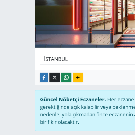
GÜNDEM
HABERDE İNSAN
KÜLTÜR SANAT
MAGAZİN
POLİTİKA
RESMİ İLANLAR
Güncel Nöbetçi Eczaneler.
Her eczane g
SAĞLIK
gerektiğinde açık kalabilir veya beklen
nedenle, yola çıkmadan önce eczanenin açı
SİYASET
bir fikir olacaktır.
SPOR