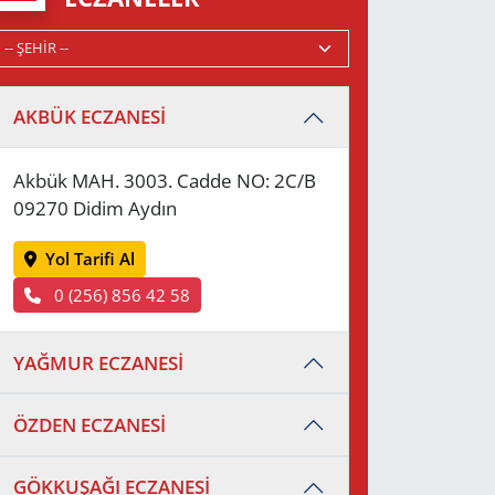
AKBÜK ECZANESİ
Akbük MAH. 3003. Cadde NO: 2C/B
09270 Didim Aydın
Yol Tarifi Al
0 (256) 856 42 58
YAĞMUR ECZANESİ
ÖZDEN ECZANESİ
GÖKKUŞAĞI ECZANESİ