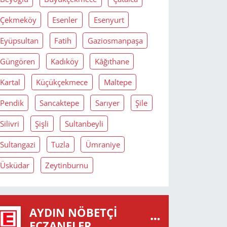
Çekmeköy
Esenler
Esenyurt
Eyüpsultan
Fatih
Gaziosmanpaşa
Güngören
Kadıköy
Kâğıthane
Kartal
Küçükçekmece
Maltepe
Pendik
Sancaktepe
Sarıyer
Şile
Silivri
Şişli
Sultanbeyli
Sultangazi
Tuzla
Ümraniye
Üsküdar
Zeytinburnu
AYDIN NÖBETÇI
ECZANELER