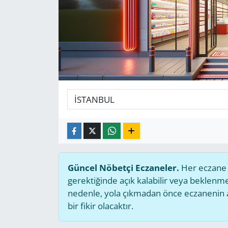
GÜNDEM
HABERDE İNSAN
KÜLTÜR SANAT
MAGAZİN
POLİTİKA
RESMİ İLANLAR
Güncel Nöbetçi Eczaneler.
Her eczane g
SAĞLIK
gerektiğinde açık kalabilir veya beklen
nedenle, yola çıkmadan önce eczanenin açı
SİYASET
bir fikir olacaktır.
SPOR