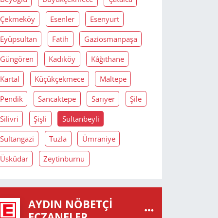
Çekmeköy
Esenler
Esenyurt
Eyüpsultan
Fatih
Gaziosmanpaşa
Güngören
Kadıköy
Kâğıthane
Kartal
Küçükçekmece
Maltepe
Pendik
Sancaktepe
Sarıyer
Şile
Silivri
Şişli
Sultanbeyli
Sultangazi
Tuzla
Ümraniye
Üsküdar
Zeytinburnu
AYDIN NÖBETÇI
ECZANELER