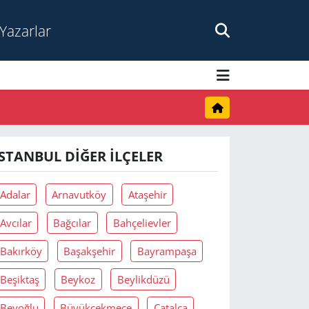
Yazarlar
İSTANBUL DIĞER İLÇELER
Adalar
Arnavutköy
Ataşehir
Avcılar
Bağcılar
Bahçelievler
Bakırköy
Başakşehir
Bayrampaşa
Beşiktaş
Beykoz
Beylikdüzü
Beyoğlu
Büyükçekmece
Çatalca