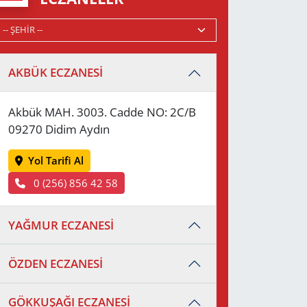
AKBÜK ECZANESİ
Akbük MAH. 3003. Cadde NO: 2C/B
09270 Didim Aydın
Yol Tarifi Al
0 (256) 856 42 58
YAĞMUR ECZANESİ
ÖZDEN ECZANESİ
GÖKKUŞAĞI ECZANESİ