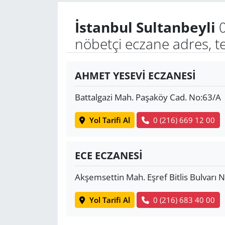
İstanbul Sultanbeyli
0
Yerel
nöbetçi eczane adres, t
AHMET YESEVİ ECZANESİ
Battalgazi Mah. Paşaköy Cad. No:63/A
Yol Tarifi Al
0 (216) 669 12 00
ECE ECZANESİ
Akşemsettin Mah. Eşref Bitlis Bulvarı 
Yol Tarifi Al
0 (216) 683 40 00