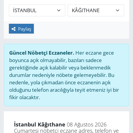
GÜNDEM
HABERDE İNSAN
Paylaş
KÜLTÜR SANAT
Güncel Nöbetçi Eczaneler.
Her eczane gece
MAGAZİN
boyunca açık olmayabilir, bazıları sadece
gerektiğinde açık kalabilir veya beklenmedik
POLİTİKA
durumlar nedeniyle nöbete gelemeyebilir. Bu
nedenle, yola çıkmadan önce eczanenin açık
RESMİ İLANLAR
olduğunu telefon aracılığıyla teyit etmeniz iyi bir
fikir olacaktır.
SAĞLIK
SİYASET
İstanbul Kâğıthane
08 Ağustos 2026
Cumartesi nöbetçi eczane adres, telefon ve
SPOR