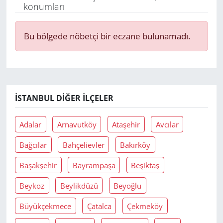
konumları
Yerel
Bu bölgede nöbetçi bir eczane bulunamadı.
İSTANBUL DIĞER İLÇELER
Adalar
Arnavutköy
Ataşehir
Avcılar
Bağcılar
Bahçelievler
Bakırköy
Başakşehir
Bayrampaşa
Beşiktaş
Beykoz
Beylikdüzü
Beyoğlu
Büyükçekmece
Çatalca
Çekmeköy