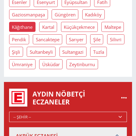
Esenler
Esenyurt
Eyüpsultan
Fatih
Gaziosmanpaşa
Güngören
Kadıköy
Kâğıthane
Kartal
Küçükçekmece
Maltepe
Pendik
Sancaktepe
Sarıyer
Şile
Silivri
Şişli
Sultanbeyli
Sultangazi
Tuzla
Ümraniye
Üsküdar
Zeytinburnu
AYDIN NÖBETÇI
ECZANELER
AKBÜK ECZANESİ