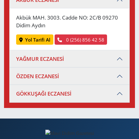
Akbük MAH. 3003. Cadde NO: 2C/B 09270
Didim Aydın
Yol Tarifi Al
0 (256) 856 42 58
YAĞMUR ECZANESİ
ÖZDEN ECZANESİ
GÖKKUŞAĞI ECZANESİ