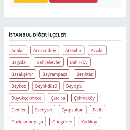
İSTANBUL DIĞER İLÇELER
Adalar
Arnavutköy
Ataşehir
Avcılar
Bağcılar
Bahçelievler
Bakırköy
Başakşehir
Bayrampaşa
Beşiktaş
Beykoz
Beylikdüzü
Beyoğlu
Büyükçekmece
Çatalca
Çekmeköy
Esenler
Esenyurt
Eyüpsultan
Fatih
Gaziosmanpaşa
Güngören
Kadıköy