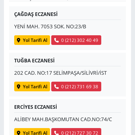
Yerel
ÇAĞDAŞ ECZANESİ
YENİ MAH. 7053 SOK. NO:23/B
Yol Tarifi Al
0 (212) 302 40 49
TUĞBA ECZANESİ
202 CAD. NO:17 SELİMPAŞA/SİLİVRİ/İST
Yol Tarifi Al
0 (212) 731 69 38
ERCİYES ECZANESİ
ALİBEY MAH.BAŞKOMUTAN CAD.NO:74/C
Yol Tarifi Al
0 (212) 727 30 72