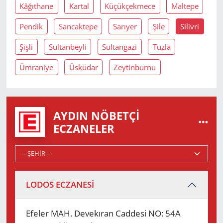
Kâğıthane
Kartal
Küçükçekmece
Maltepe
Pendik
Sancaktepe
Sarıyer
Şile
Silivri
Şişli
Sultanbeyli
Sultangazi
Tuzla
Ümraniye
Üsküdar
Zeytinburnu
AYDIN NÖBETÇI
ECZANELER
LODOS ECZANESİ
Efeler MAH. Devekıran Caddesi NO: 54A