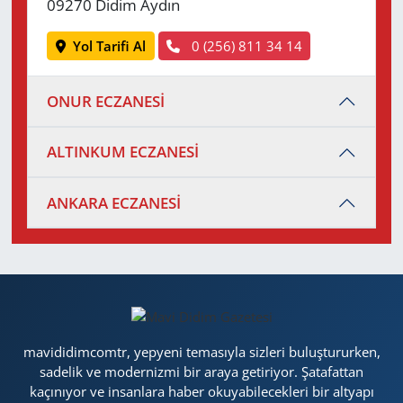
09270 Didim Aydın
Yol Tarifi Al
0 (256) 811 34 14
ONUR ECZANESİ
ALTINKUM ECZANESİ
ANKARA ECZANESİ
mavididimcomtr, yepyeni temasıyla sizleri buluştururken,
sadelik ve modernizmi bir araya getiriyor. Şatafattan
kaçınıyor ve insanlara haber okuyabilecekleri bir altyapı