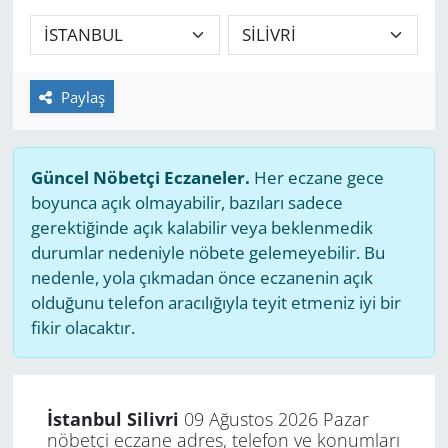
GÜNDEM
HABERDE İNSAN
Paylaş
KÜLTÜR SANAT
Güncel Nöbetçi Eczaneler.
Her eczane gece
MAGAZİN
boyunca açık olmayabilir, bazıları sadece
gerektiğinde açık kalabilir veya beklenmedik
POLİTİKA
durumlar nedeniyle nöbete gelemeyebilir. Bu
nedenle, yola çıkmadan önce eczanenin açık
RESMİ İLANLAR
olduğunu telefon aracılığıyla teyit etmeniz iyi bir
fikir olacaktır.
SAĞLIK
SİYASET
İstanbul Silivri
09 Ağustos 2026 Pazar
nöbetçi eczane adres, telefon ve konumları
SPOR