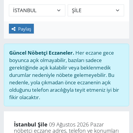
GÜNDEM
HABERDE İNSAN
Paylaş
KÜLTÜR SANAT
Güncel Nöbetçi Eczaneler.
Her eczane gece
MAGAZİN
boyunca açık olmayabilir, bazıları sadece
gerektiğinde açık kalabilir veya beklenmedik
POLİTİKA
durumlar nedeniyle nöbete gelemeyebilir. Bu
nedenle, yola çıkmadan önce eczanenin açık
RESMİ İLANLAR
olduğunu telefon aracılığıyla teyit etmeniz iyi bir
fikir olacaktır.
SAĞLIK
SİYASET
İstanbul Şile
09 Ağustos 2026 Pazar
nöbetçi eczane adres, telefon ve konumları
SPOR