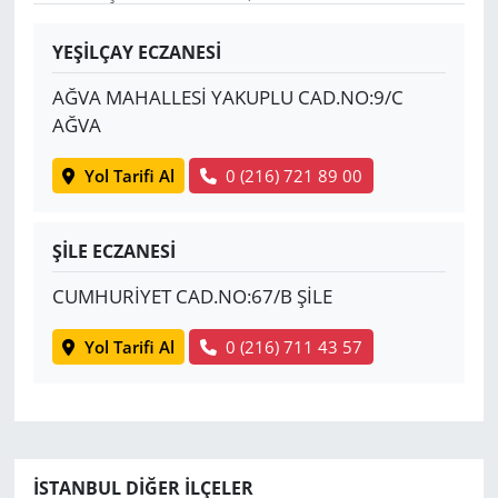
Yerel
YEŞİLÇAY ECZANESİ
AĞVA MAHALLESİ YAKUPLU CAD.NO:9/C
AĞVA
Yol Tarifi Al
0 (216) 721 89 00
ŞİLE ECZANESİ
CUMHURİYET CAD.NO:67/B ŞİLE
Yol Tarifi Al
0 (216) 711 43 57
İSTANBUL DIĞER İLÇELER