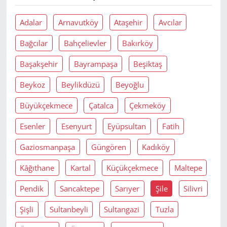
Adalar
Arnavutköy
Ataşehir
Avcılar
Bağcılar
Bahçelievler
Bakırköy
Başakşehir
Bayrampaşa
Beşiktaş
Beykoz
Beylikdüzü
Beyoğlu
Büyükçekmece
Çatalca
Çekmeköy
Esenler
Esenyurt
Eyüpsultan
Fatih
Gaziosmanpaşa
Güngören
Kadıköy
Kâğıthane
Kartal
Küçükçekmece
Maltepe
Pendik
Sancaktepe
Sarıyer
Şile
Silivri
Şişli
Sultanbeyli
Sultangazi
Tuzla