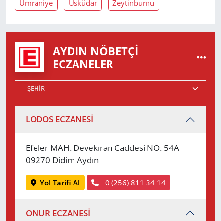
Ümraniye
Üsküdar
Zeytinburnu
AYDIN NÖBETÇI
ECZANELER
LODOS ECZANESİ
Efeler MAH. Devekıran Caddesi NO: 54A
09270 Didim Aydın
Yol Tarifi Al
0 (256) 811 34 14
ONUR ECZANESİ