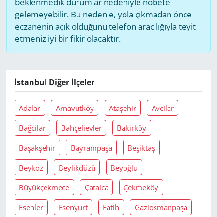
beklenmedik durumlar nedeniyle nöbete
gelemeyebilir. Bu nedenle, yola çıkmadan önce
eczanenin açık olduğunu telefon aracılığıyla teyit
etmeniz iyi bir fikir olacaktır.
İstanbul Diğer İlçeler
Adalar
Arnavutköy
Ataşehir
Avcilar
Bağcilar
Bahçelievler
Bakirköy
Başakşehir
Bayrampaşa
Beşiktaş
Beykoz
Beylikdüzü
Beyoğlu
Büyükçekmece
Çatalca
Çekmeköy
Esenler
Esenyurt
Fatih
Gaziosmanpaşa