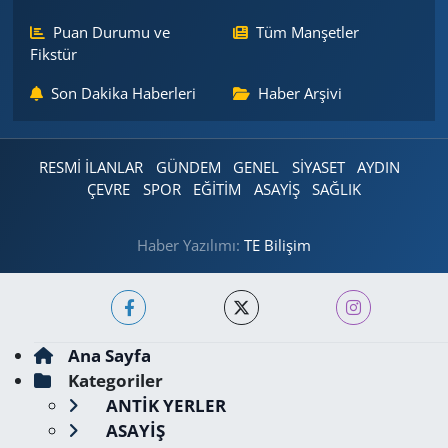
Puan Durumu ve
Tüm Manşetler
Fikstür
Son Dakika Haberleri
Haber Arşivi
RESMİ İLANLAR
GÜNDEM
GENEL
SİYASET
AYDIN
ÇEVRE
SPOR
EĞİTİM
ASAYİŞ
SAĞLIK
Haber Yazılımı:
TE Bilişim
Ana Sayfa
Kategoriler
ANTİK YERLER
ASAYİŞ