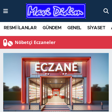
RESMİ İLANLAR
GÜNDEM
GENEL
SİYASET
Nöbetçi Eczaneler