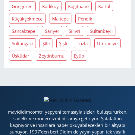
Güngören
Kadiköy
Kağithane
Kartal
Küçükçekmece
Maltepe
Pendik
Sancaktepe
Sariyer
Silivri
Sultanbeyli
Sultangazi
Şile
Şişli
Tuzla
Ümraniye
Üsküdar
Zeytinburnu
Eyüp
mavididimcomtr, yepyeni temasıyla sizleri buluştururken,
sadelik ve modernizmi bir araya getiriyor. Şatafattan
kaçınıyor ve insanlara haber okuyabilecekleri bir altyapı
sunuyor. 1997'den beri Didim de yayın yapan tek vasıflı