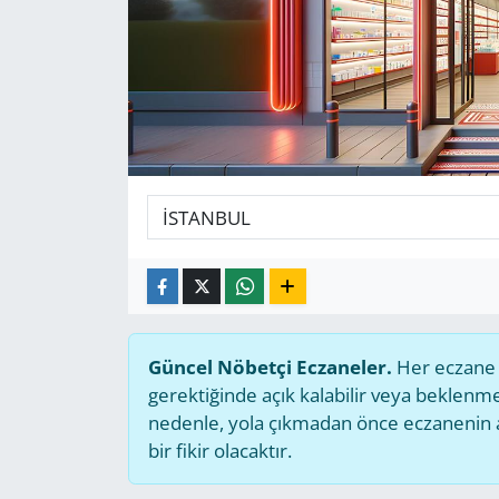
GÜNDEM
HABERDE İNSAN
KÜLTÜR SANAT
MAGAZİN
POLİTİKA
RESMİ İLANLAR
Güncel Nöbetçi Eczaneler.
Her eczane g
SAĞLIK
gerektiğinde açık kalabilir veya beklen
nedenle, yola çıkmadan önce eczanenin açı
SİYASET
bir fikir olacaktır.
SPOR