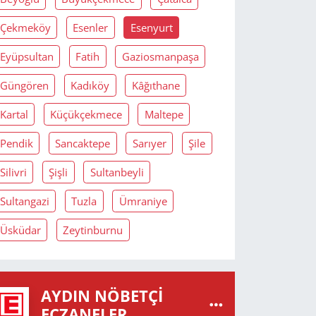
Çekmeköy
Esenler
Esenyurt
Eyüpsultan
Fatih
Gaziosmanpaşa
Güngören
Kadıköy
Kâğıthane
Kartal
Küçükçekmece
Maltepe
Pendik
Sancaktepe
Sarıyer
Şile
Silivri
Şişli
Sultanbeyli
Sultangazi
Tuzla
Ümraniye
Üsküdar
Zeytinburnu
AYDIN NÖBETÇI
ECZANELER