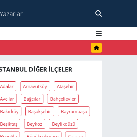
Yazarlar
İSTANBUL DIĞER İLÇELER
Adalar
Arnavutköy
Ataşehir
Avcılar
Bağcılar
Bahçelievler
Bakırköy
Başakşehir
Bayrampaşa
Beşiktaş
Beykoz
Beylikdüzü
Beyoğlu
Büyükçekmece
Çatalca