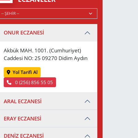
ONUR ECZANESİ
Akbük MAH. 1001. (Cumhuriyet)
Caddesi NO: 25 09270 Didim Aydın
Yol Tarifi Al
0 (256) 856 55 05
ARAL ECZANESİ
ERAY ECZANESİ
DENİZ ECZANESİ