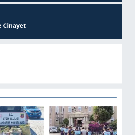
 Ci­na­yet