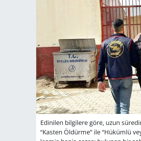
GÜNDEM
HABERDE İNSAN
KÜLTÜR SANAT
MAGAZİN
POLİTİKA
RESMİ İLANLAR
SAĞLIK
Edi­ni­len bil­gi­le­re göre, uzun sü­re­d
SİYASET
“Kas­ten Öl­dür­me” ile “Hü­küm­lü veya
SPOR