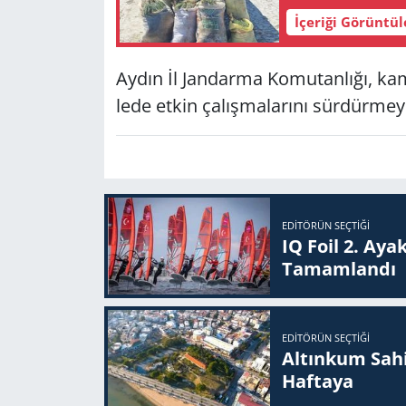
İçeriği Görüntü
Aydın İl Jan­dar­ma Ko­mu­tan­lı­ğı, ka
le­de etkin ça­lış­ma­la­rı­nı sür­dür­m
EDITÖRÜN SEÇTIĞI
IQ Foil 2. Ayak
Ta­mam­lan­dı
EDITÖRÜN SEÇTIĞI
Altınkum Sahil
Haftaya