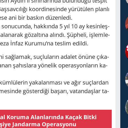
sın Aydın il sı­nır­la­rın­da bu­lun­du­ğu tes­pit
­sav­cı­lı­ğı ko­or­di­ne­sin­de yü­rü­tü­len plan­lı
e­se ani bir bas­kın dü­zen­le­di.
yon so­nu­cun­da, hak­kın­da 5 yıl 10 ay ke­sin­leş­
a­na­rak gö­zal­tı­na alın­dı. Şüp­he­li, iş­lem­le­
Ceza İnfaz Ku­ru­mu’na tes­lim edil­di.
ği­ni sağ­la­mak, suç­lu­la­rın ada­let önüne çı­ka­
nan şa­hıs­la­ra yö­ne­lik ope­ras­yon­la­rın ka­
hü­küm­lü­le­rin ya­ka­lan­ma­sı ve ağır suç­lar­dan
­me­sin­de gös­ter­di­ği ba­şa­rı, va­tan­daş­lar ta­
 Ko­ru­ma Alan­la­rın­da Kaçak Bitki
­şi­ye Jan­dar­ma Ope­ras­yo­nu