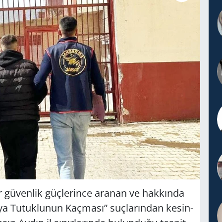
ir gü­ven­lik güç­le­rin­ce ara­nan ve hak­kın­da
 Tu­tuk­lu­nun Kaç­ma­sı” suç­la­rın­dan ke­sin­