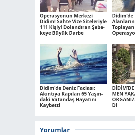
Ope­ras­yo­nun Mer­ke­zi
Didim’de 
Didim! Sahte Vize Si­te­le­riy­le
Alan­la­rı
111 Ki­şi­yi Do­lan­dı­ran Şe­be­
Top­la­yan 
ke­ye Büyük Darbe
Ope­ras­yo
Didim'de Deniz Fa­ci­ası:
DİDİM’DE
Akın­tı­ya Ka­pı­lan 65 Ya­şın­
MEN YA­KA
da­ki Va­tan­daş Ha­ya­tı­nı
ORGANİZA
Kay­bet­ti
DI
Yorumlar