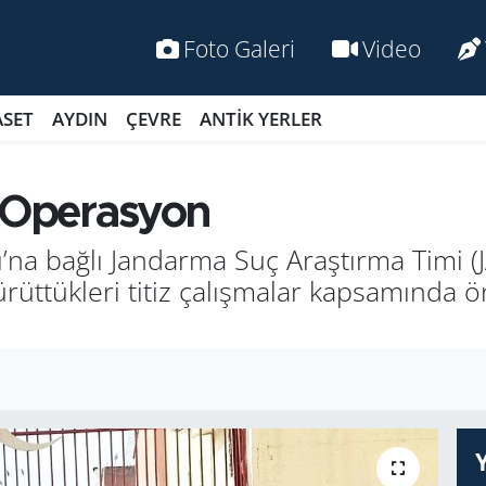
Foto Galeri
Video
ASET
AYDIN
ÇEVRE
ANTİK YERLER
ı Ope­ras­yon
ğı’na bağlı Jan­dar­ma Suç Araş­tır­ma Timi (J
yü­rüt­tük­le­ri titiz ça­lış­ma­lar kap­sa­mın­