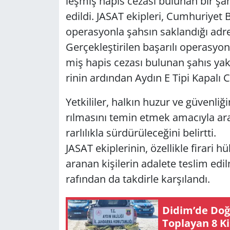
leş­miş hapis ce­za­sı bu­lu­nan bir şah­
edil­di. JASAT ekip­le­ri, Cum­hu­ri­yet Baş
Yerel
ope­ras­yon­la şah­sın sak­lan­dı­ğı ad­r
Ger­çek­leş­ti­ri­len ba­şa­rı­lı ope­ras­
miş hapis ce­za­sı bu­lu­nan şahıs ya­ka­l
ri­nin ar­dın­dan Aydın E Tipi Ka­pa­lı 
Yet­ki­li­ler, hal­kın huzur ve gü­ven­li­
rıl­ma­sı­nı temin etmek ama­cıy­la ara­
rar­lı­lık­la sür­dü­rü­le­ce­ği­ni be­lirt­ti.
JASAT ekip­le­ri­nin, özel­lik­le fi­ra­ri 
ara­nan ki­şi­le­rin ada­le­te tes­lim edil
ra­fın­dan da tak­dir­le kar­şı­lan­dı.
Didim’de Doğal
Top­la­yan 8 Ki