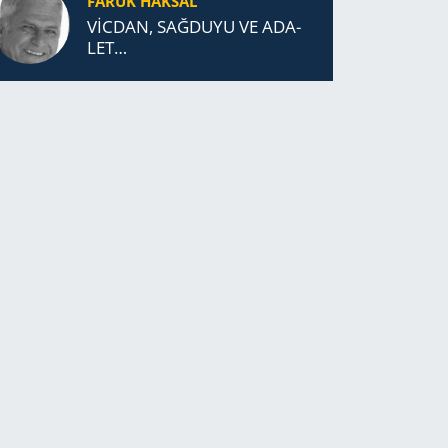
FARUK HAKSAL
VİCDAN, SAĞ­DU­YU VE ADA­
LET…