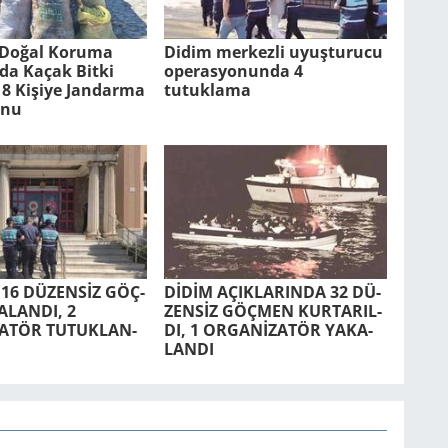
Doğal Ko­ru­ma
Didim merkezli uyuşturucu
n­da Kaçak Bitki
operasyonunda 4
8 Ki­şi­ye Jan­dar­ma
tutuklama
­nu
 16 DÜ­ZENSİZ GÖÇ­
DİDİM AÇIK­LA­RIN­DA 32 DÜ­
­LAN­DI, 2
ZENSİZ GÖÇ­MEN KUR­TA­RIL­
TÖR TU­TUK­LAN­
DI, 1 ORGANİZATÖR YA­KA­
LAN­DI