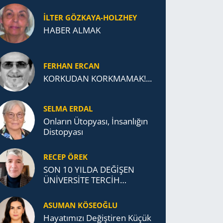
İLTER GÖZKAYA-HOLZHEY
HABER ALMAK
FERHAN ERCAN
KORKUDAN KORKMAMAK!...
SELMA ERDAL
Onların Ütopyası, İnsanlığın
Distopyası
RECEP ÖREK
SON 10 YILDA DEĞİŞEN
ÜNİVERSİTE TERCİH
DAVRANIŞLARI
ASUMAN KÖSEOĞLU
Ha­ya­tı­mı­zı De­ğiş­ti­ren Küçük