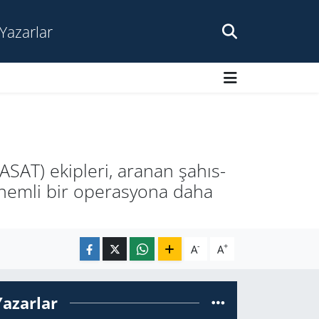
Yazarlar
ASAT) ekip­le­ri, ara­nan şa­hıs­
da önem­li bir ope­ras­yo­na daha
-
+
A
A
Yazarlar