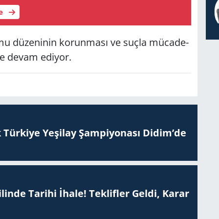
le
mu dü­ze­ni­nin ko­run­ma­sı ve suçla mü­ca­de­
e­ye devam edi­yor.
 Tür­ki­ye Ye­şi­lay Şam­pi­yo­na­sı Didim’de
inde Tarihi İhale! Teklifler Geldi, Karar