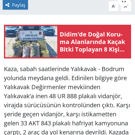
Paylaş
-
+
A
A
GÜNDEM
HABERDE İNSAN
Didim’de Doğal Ko­ru­
ma Alan­la­rın­da Kaçak
KÜLTÜR SANAT
Bitki Top­la­yan 8 Ki­şi­ye
Jan­dar­ma Ope­ras­yo­nu
MAGAZİN
Kaza, sabah saatlerinde Yalıkavak - Bodrum
POLİTİKA
yolunda meydana geldi. Edinilen bilgiye göre
Yalıkavak Değirmenler mevkiinden
RESMİ İLANLAR
Yalıkavak’a inen 48 UR 888 plakalı vidanjör,
SAĞLIK
virajda sürücüsünün kontrolünden çıktı. Karşı
şeride geçen vidanjör, karşı istikametten
SİYASET
gelen 33 AKT 843 plakalı hafriyat kamyonuna
çarptı, 2 araç da yol kenarına devrildi. Kazada
SPOR