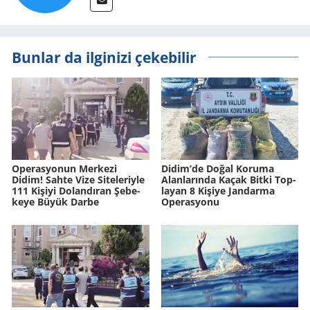
Bunlar da ilginizi çekebilir
Ope­ras­yo­nun Mer­ke­zi
Didim’de Doğal Ko­ru­ma
Didim! Sahte Vize Si­te­le­riy­le
Alan­la­rın­da Kaçak Bitki Top­
111 Ki­şi­yi Do­lan­dı­ran Şe­be­
la­yan 8 Ki­şi­ye Jan­dar­ma
ke­ye Büyük Darbe
Ope­ras­yo­nu