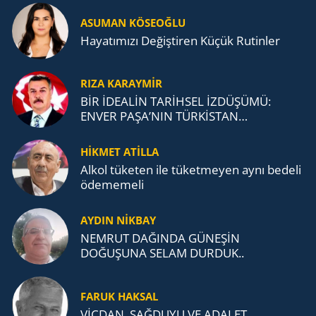
ASUMAN KÖSEOĞLU
Ha­ya­tı­mı­zı De­ğiş­ti­ren Küçük Ru­tin­ler
RIZA KARAYMIR
BİR İDEALİN TARİHSEL İZDÜŞÜMÜ:
ENVER PAŞA’NIN TÜRKİSTAN
MÜCADELESİ VE TÜRK DEVLETLERİ
TEŞKİLATI’NA UZANAN MİRASI
HİKMET ATİLLA
Alkol tü­ke­ten ile tü­ket­me­yen aynı be­de­li
öde­me­me­li
AYDIN NİKBAY
NEMRUT DAĞINDA GÜNEŞİN
DOĞUŞUNA SELAM DURDUK..
FARUK HAKSAL
VİCDAN, SAĞ­DU­YU VE ADA­LET…