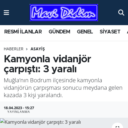
ANTİK YERLER
Nöbetçi Eczaneler
RESMİ İLANLAR
GÜNDEM
GENEL
SİYASET
ASAYİŞ
Hava Durumu
HABERLER
ASAYİŞ
AYDIN
Namaz Vakitleri
Kamyonla vidanjör
BİLİM VE TEKNOLOJİ
Trafik Durumu
çarpıştı: 3 yaralı
Muğla’nın Bodrum ilçesinde kamyonla
ÇEVRE
Süper Lig Puan Durumu ve Fikstür
vidanjörün çarpışması sonucu meydana gelen
EĞİTİM
Tüm Manşetler
kazada 3 kişi yaralandı.
18.04.2023 - 15:27
EKONOMİ
Son Dakika Haberleri
YAYINLANMA
GENEL
Haber Arşivi