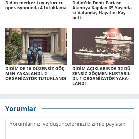
Didim merkezli uyuşturucu
Didim'de Deniz Fa­ci­ası:
operasyonunda 4 tutuklama
Akın­tı­ya Ka­pı­lan 65 Ya­şın­da­
ki Va­tan­daş Ha­ya­tı­nı Kay­
bet­ti
DİDİM’DE 16 DÜ­ZENSİZ GÖÇ­
DİDİM AÇIK­LA­RIN­DA 32 DÜ­
MEN YA­KA­LAN­DI, 2
ZENSİZ GÖÇ­MEN KUR­TA­RIL­
ORGANİZATÖR TU­TUK­LAN­DI
DI, 1 ORGANİZATÖR YA­KA­
LAN­DI
Yorumlar