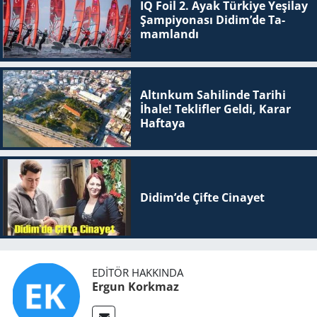
IQ Foil 2. Ayak Tür­ki­ye Ye­şi­lay
Şam­pi­yo­na­sı Didim’de Ta­
mam­lan­dı
Altınkum Sahilinde Tarihi
İhale! Teklifler Geldi, Karar
Haftaya
Didim’de Çifte Ci­na­yet
EDITÖR HAKKINDA
Ergun Korkmaz