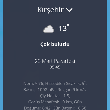
Kırşehir
GÜNDEM
HABERDE İNSAN
°
13
KÜLTÜR SANAT
Çok bulutlu
MAGAZİN
POLİTİKA
23 Mart Pazartesi
05:45
RESMİ İLANLAR
°
Nem: %76, Hissedilen Sıcaklık: 5
,
SAĞLIK
Basınç: 1008 hPa, Rüzgar: 9 km/s,
Çiy Noktası: 1.5,
SİYASET
Görüş Mesafesi: 10 km, Gün
Doğumu: 6:42, Gün Batımı: 18:58
SPOR