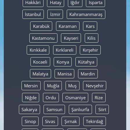
Hakkâri
Hatay
Iğdır
Isparta
İstanbul
İzmir
Kahramanmaraş
Karabük
Karaman
Kars
Kastamonu
Kayseri
Kilis
Kırıkkale
Kırklareli
Kırşehir
Kocaeli
Konya
Kütahya
Malatya
Manisa
Mardin
Mersin
Muğla
Muş
Nevşehir
Niğde
Ordu
Osmaniye
Rize
Sakarya
Samsun
Şanlıurfa
Siirt
Sinop
Sivas
Şırnak
Tekirdağ