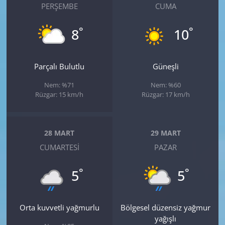
PERŞEMBE
CUMA
°
°
8
10
Parçalı Bulutlu
Güneşli
Nem: %71
Nem: %60
Rüzgar: 15 km/h
Rüzgar: 17 km/h
28 MART
29 MART
CUMARTESI
PAZAR
°
°
5
5
Orta kuvvetli yağmurlu
Bölgesel düzensiz yağmur
yağışlı