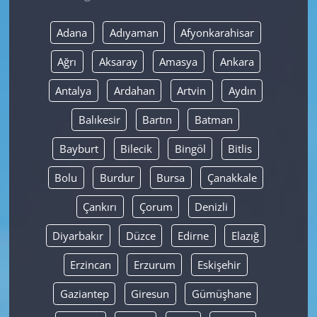
Yerel
Adana
Adıyaman
Afyonkarahisar
Ağrı
Aksaray
Amasya
Ankara
Antalya
Ardahan
Artvin
Aydın
Balıkesir
Bartın
Batman
Bayburt
Bilecik
Bingöl
Bitlis
Bolu
Burdur
Bursa
Çanakkale
Çankırı
Çorum
Denizli
Diyarbakır
Düzce
Edirne
Elazığ
Erzincan
Erzurum
Eskişehir
Gaziantep
Giresun
Gümüşhane