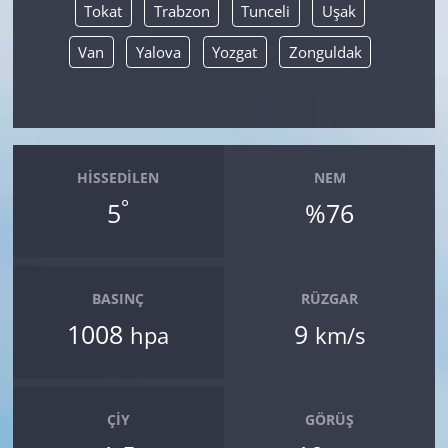
Tokat
Trabzon
Tunceli
Uşak
Van
Yalova
Yozgat
Zonguldak
HISSEDILEN
NEM
°
5
%76
BASINÇ
RÜZGAR
1008
9
hpa
km/s
ÇIY
GÖRÜŞ