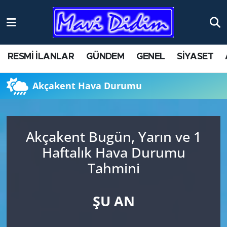
ANTİK YERLER
Nöbetçi Eczaneler
RESMİ İLANLAR
GÜNDEM
GENEL
SİYASET
ASAYİŞ
Hava Durumu
Akçakent Hava Durumu
AYDIN
Namaz Vakitleri
BİLİM VE TEKNOLOJİ
Trafik Durumu
Akçakent Bugün, Yarın ve 1
ÇEVRE
Süper Lig Puan Durumu ve Fikstür
Haftalık Hava Durumu
Tahmini
EĞİTİM
Tüm Manşetler
EKONOMİ
Son Dakika Haberleri
ŞU AN
GENEL
Haber Arşivi