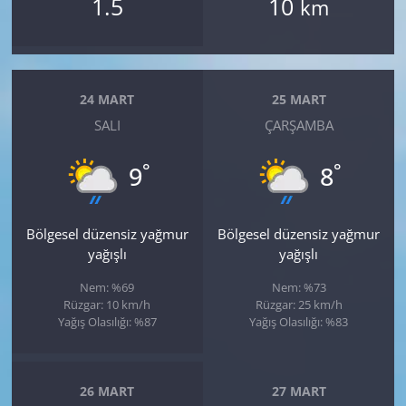
1.5
10
km
24 MART
25 MART
SALI
ÇARŞAMBA
°
°
9
8
Bölgesel düzensiz yağmur
Bölgesel düzensiz yağmur
yağışlı
yağışlı
Nem: %69
Nem: %73
Rüzgar: 10 km/h
Rüzgar: 25 km/h
Yağış Olasılığı: %87
Yağış Olasılığı: %83
26 MART
27 MART