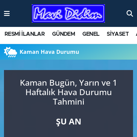
ANTİK YERLER
Nöbetçi Eczaneler
RESMİ İLANLAR
GÜNDEM
GENEL
SİYASET
ASAYİŞ
Hava Durumu
Kaman Hava Durumu
AYDIN
Namaz Vakitleri
BİLİM VE TEKNOLOJİ
Trafik Durumu
Kaman Bugün, Yarın ve 1
ÇEVRE
Süper Lig Puan Durumu ve Fikstür
Haftalık Hava Durumu
Tahmini
EĞİTİM
Tüm Manşetler
EKONOMİ
Son Dakika Haberleri
ŞU AN
GENEL
Haber Arşivi