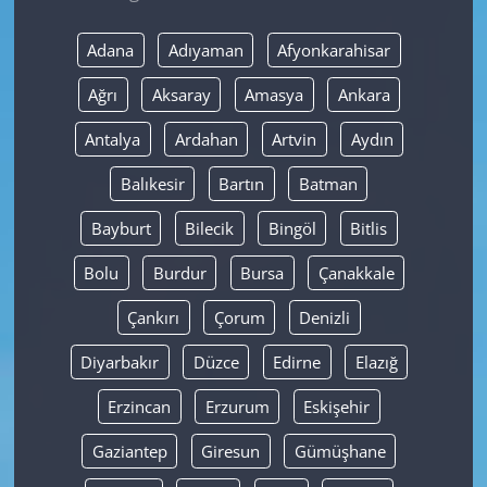
Yerel
Adana
Adıyaman
Afyonkarahisar
Ağrı
Aksaray
Amasya
Ankara
Antalya
Ardahan
Artvin
Aydın
Balıkesir
Bartın
Batman
Bayburt
Bilecik
Bingöl
Bitlis
Bolu
Burdur
Bursa
Çanakkale
Çankırı
Çorum
Denizli
Diyarbakır
Düzce
Edirne
Elazığ
Erzincan
Erzurum
Eskişehir
Gaziantep
Giresun
Gümüşhane