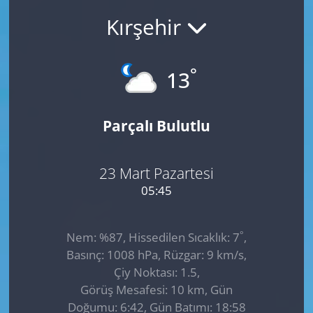
Kırşehir
GÜNDEM
HABERDE İNSAN
°
13
KÜLTÜR SANAT
Parçalı Bulutlu
MAGAZİN
POLİTİKA
23 Mart Pazartesi
05:45
RESMİ İLANLAR
°
Nem: %87, Hissedilen Sıcaklık: 7
,
SAĞLIK
Basınç: 1008 hPa, Rüzgar: 9 km/s,
Çiy Noktası: 1.5,
SİYASET
Görüş Mesafesi: 10 km, Gün
Doğumu: 6:42, Gün Batımı: 18:58
SPOR