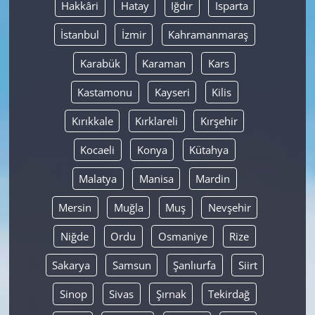
Hakkâri
Hatay
Iğdır
Isparta
İstanbul
İzmir
Kahramanmaraş
Karabük
Karaman
Kars
Kastamonu
Kayseri
Kilis
Kırıkkale
Kırklareli
Kırşehir
Kocaeli
Konya
Kütahya
Malatya
Manisa
Mardin
Mersin
Muğla
Muş
Nevşehir
Niğde
Ordu
Osmaniye
Rize
Sakarya
Samsun
Şanlıurfa
Siirt
Sinop
Sivas
Şırnak
Tekirdağ