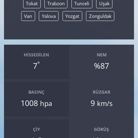
Tokat
Trabzon
Tunceli
Uşak
Van
Yalova
Yozgat
Zonguldak
HISSEDILEN
NEM
°
7
%87
BASINÇ
RÜZGAR
1008
9
hpa
km/s
ÇIY
GÖRÜŞ