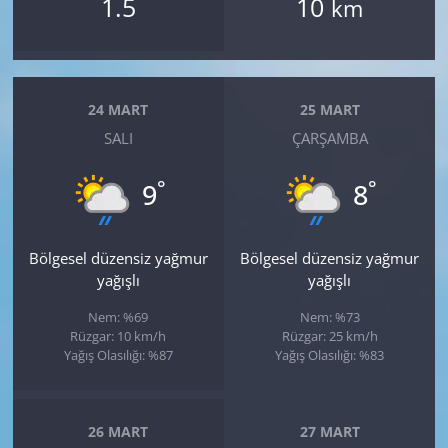
1.5
10
km
24 MART
25 MART
SALI
ÇARŞAMBA
°
°
9
8
Bölgesel düzensiz yağmur
Bölgesel düzensiz yağmur
yağışlı
yağışlı
Nem: %69
Nem: %73
Rüzgar: 10 km/h
Rüzgar: 25 km/h
Yağış Olasılığı: %87
Yağış Olasılığı: %83
26 MART
27 MART