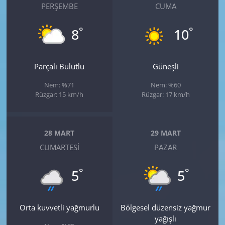
PERŞEMBE
CUMA
°
°
8
10
Parçalı Bulutlu
Güneşli
Nem: %71
Nem: %60
Rüzgar: 15 km/h
Rüzgar: 17 km/h
28 MART
29 MART
CUMARTESI
PAZAR
°
°
5
5
Orta kuvvetli yağmurlu
Bölgesel düzensiz yağmur
yağışlı