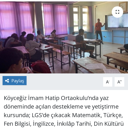
GÜNDEM
HABERDE İNSAN
KÜLTÜR SANAT
MAGAZİN
POLİTİKA
Paylaş
-
+
A
A
RESMİ İLANLAR
Köyceğiz İmam Hatip Ortaokulu’nda yaz
SAĞLIK
döneminde açılan destekleme ve yetiştirme
SİYASET
kursunda; LGS’de çıkacak Matematik, Türkçe,
Fen Bilgisi, İngilizce, İnkılâp Tarihi, Din Kültürü
SPOR