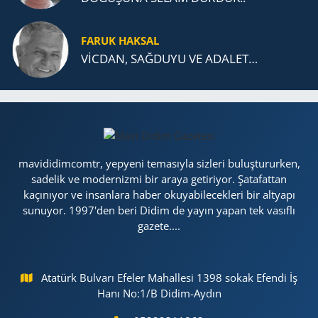
FARUK HAKSAL
VİCDAN, SAĞ­DU­YU VE ADA­LET…
mavididimcomtr, yepyeni temasıyla sizleri buluştururken,
sadelik ve modernizmi bir araya getiriyor. Şatafattan
kaçınıyor ve insanlara haber okuyabilecekleri bir altyapı
sunuyor. 1997'den beri Didim de yayın yapan tek vasıflı
gazete....
Atatürk Bulvarı Efeler Mahallesi 1398 sokak Efendi İş
Hanı No:1/B Didim-Aydın