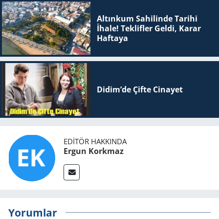
Altınkum Sahilinde Tarihi
İhale! Teklifler Geldi, Karar
Haftaya
Didim’de Çifte Ci­na­yet
EDITÖR HAKKINDA
Ergun Korkmaz
Yorumlar