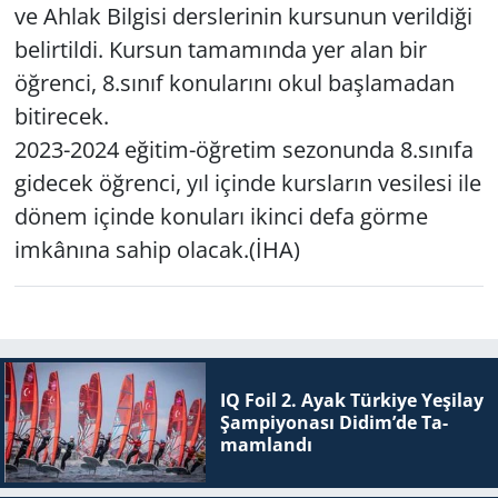
ve Ahlak Bilgisi derslerinin kursunun verildiği
belirtildi. Kursun tamamında yer alan bir
Yerel
öğrenci, 8.sınıf konularını okul başlamadan
bitirecek.
2023-2024 eğitim-öğretim sezonunda 8.sınıfa
gidecek öğrenci, yıl içinde kursların vesilesi ile
dönem içinde konuları ikinci defa görme
imkânına sahip olacak.(İHA)
IQ Foil 2. Ayak Tür­ki­ye Ye­şi­lay
Şam­pi­yo­na­sı Didim’de Ta­
mam­lan­dı