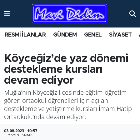
ANTİK YERLER
Nöbetçi Eczaneler
RESMİ İLANLAR
GÜNDEM
GENEL
SİYASET
ASAYİŞ
Hava Durumu
AYDIN
Namaz Vakitleri
Köyceğiz’de yaz dönemi
destekleme kursları
BİLİM VE TEKNOLOJİ
Trafik Durumu
devam ediyor
ÇEVRE
Süper Lig Puan Durumu ve Fikstür
Muğla’nın Köyceğiz ilçesinde eğitim-öğretim
gören ortaokul öğrencileri için açılan
EĞİTİM
Tüm Manşetler
destekleme ve yetiştirme kursları İmam Hatip
Ortaokulu’nda devam ediyor.
EKONOMİ
Son Dakika Haberleri
03.08.2023 - 10:57
GENEL
Haber Arşivi
YAYINLANMA