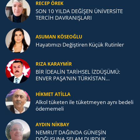
RECEP ÖREK
SON 10 YILDA DEĞİŞEN ÜNİVERSİTE
TERCİH DAVRANIŞLARI
ASUMAN KÖSEOĞLU
Ha­ya­tı­mı­zı De­ğiş­ti­ren Küçük Ru­tin­ler
RIZA KARAYMIR
BİR İDEALİN TARİHSEL İZDÜŞÜMÜ:
ENVER PAŞA’NIN TÜRKİSTAN
MÜCADELESİ VE TÜRK DEVLETLERİ
TEŞKİLATI’NA UZANAN MİRASI
HİKMET ATİLLA
Alkol tü­ke­ten ile tü­ket­me­yen aynı be­de­li
öde­me­me­li
AYDIN NİKBAY
NEMRUT DAĞINDA GÜNEŞİN
DOĞUŞUNA SELAM DURDUK..