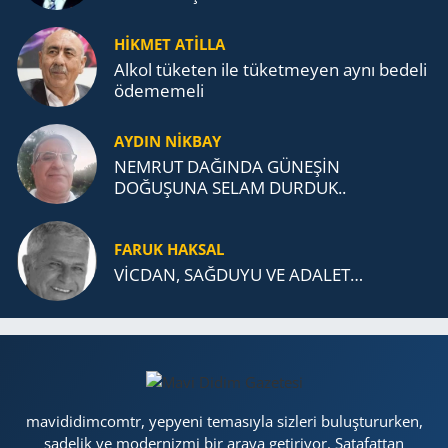
MÜCADELESİ VE TÜRK DEVLETLERİ
TEŞKİLATI’NA UZANAN MİRASI
HİKMET ATİLLA
Alkol tü­ke­ten ile tü­ket­me­yen aynı be­de­li
öde­me­me­li
AYDIN NİKBAY
NEMRUT DAĞINDA GÜNEŞİN
DOĞUŞUNA SELAM DURDUK..
FARUK HAKSAL
VİCDAN, SAĞ­DU­YU VE ADA­LET…
mavididimcomtr, yepyeni temasıyla sizleri buluştururken,
sadelik ve modernizmi bir araya getiriyor. Şatafattan