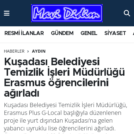
ANTİK YERLER
Nöbetçi Eczaneler
RESMİ İLANLAR
GÜNDEM
GENEL
SİYASET
ASAYİŞ
Hava Durumu
HABERLER
AYDIN
AYDIN
Namaz Vakitleri
Kuşadası Belediyesi
BİLİM VE TEKNOLOJİ
Trafik Durumu
Temizlik İşleri Müdürlüğü
Erasmus öğrencilerini
ÇEVRE
Süper Lig Puan Durumu ve Fikstür
ağırladı
EĞİTİM
Tüm Manşetler
Kuşadası Belediyesi Temizlik İşleri Müdürlüğü,
Erasmus Plus G-Local başlığıyla düzenlenen
EKONOMİ
Son Dakika Haberleri
proje ile yurt dışından Kuşadası’na gelen
yabancı uyruklu lise öğrencilerini ağırladı.
GENEL
Haber Arşivi