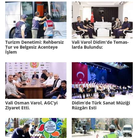
Tu­rizm De­ne­ti­mi: Reh­ber­siz
Vali Varol Didim'de Te­mas­
Tur ve Bel­ge­siz Acen­te­ye
lar­da Bu­lun­du:
İşlem
Vali Osman Varol, AGC’yi
Didim’de Türk Sanat Mü­zi­ği
Ziyaret Etti.
Rüz­gâ­rı Esti