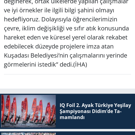
değinerek, ortak ülkelerde yapılan çalışmalar
ve iyi örnekler ile ilgili bilgi şahini olmayı
hedefliyoruz. Dolayısıyla öğrencilerimizin
çevre, iklim değişikliği ve sıfır atık konusunda
hareket eden ve küresel yerel olarak rekabet
edebilecek düzeyde projelere imza atan
Kuşadası Belediyesi’nin çalışmalarını yerinde
görmelerini istedik” dedi.(İHA)
IQ Foil 2. Ayak Tür­ki­ye Ye­şi­lay
Şam­pi­yo­na­sı Didim’de Ta­
mam­lan­dı