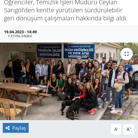
Öğrenciler, Temizlik İşleri Müdürü Ceylan
Sarıgöl’den kentte yürütülen sürdürülebilir
GÜNDEM
geri dönüşüm çalışmaları hakkında bilgi aldı.
HABERDE İNSAN
19.04.2023 - 14:49
YAYINLANMA
KÜLTÜR SANAT
MAGAZİN
POLİTİKA
RESMİ İLANLAR
SAĞLIK
SİYASET
Paylaş
-
+
A
A
SPOR