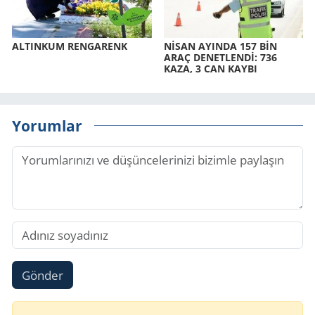
AL­TIN­KUM REN­GA­RENK
NİSAN AYIN­DA 157 BİN
ARAÇ DE­NET­LENDİ: 736
KAZA, 3 CAN KAYBI
Yorumlar
Gönder