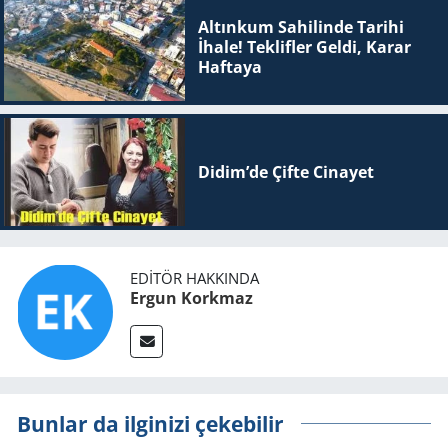
Altınkum Sahilinde Tarihi
İhale! Teklifler Geldi, Karar
Haftaya
Didim’de Çifte Ci­na­yet
EDITÖR HAKKINDA
Ergun Korkmaz
Bunlar da ilginizi çekebilir