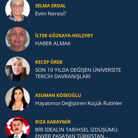
SELMA ERDAL
Evim Neresi?
İLTER GÖZKAYA-HOLZHEY
HABER ALMAK
RECEP ÖREK
SON 10 YILDA DEĞİŞEN ÜNİVERSİTE
TERCİH DAVRANIŞLARI
ASUMAN KÖSEOĞLU
Ha­ya­tı­mı­zı De­ğiş­ti­ren Küçük Ru­tin­ler
RIZA KARAYMIR
BİR İDEALİN TARİHSEL İZDÜŞÜMÜ:
ENVER PAŞA’NIN TÜRKİSTAN