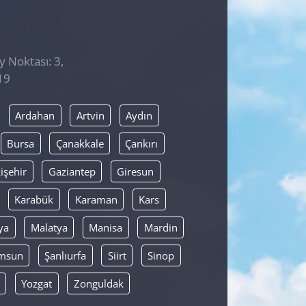
y Noktası: 3,
19
Ardahan
Artvin
Aydın
Bursa
Çanakkale
Çankırı
işehir
Gaziantep
Giresun
Karabük
Karaman
Kars
ya
Malatya
Manisa
Mardin
msun
Şanlıurfa
Siirt
Sinop
Yozgat
Zonguldak