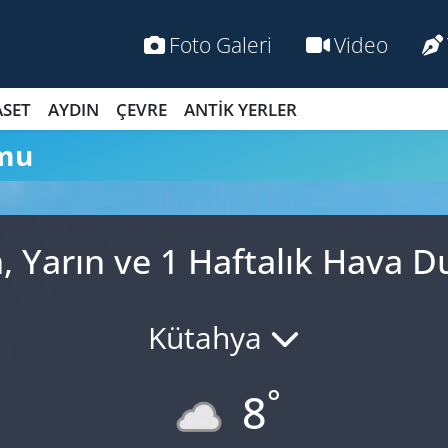
Foto Galeri
Video
ASET
AYDIN
ÇEVRE
ANTİK YERLER
umu
, Yarın ve 1 Haftalık Hava
Kütahya
°
8