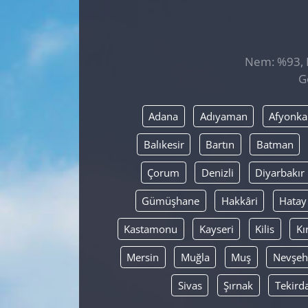
GÜNDEM
HABERDE İNSAN
Nem: %93, H
G
KÜLTÜR SANAT
Adana
Adıyaman
Afyonka
MAGAZİN
Balıkesir
Bartın
Batman
POLİTİKA
Çorum
Denizli
Diyarbakır
RESMİ İLANLAR
Gümüşhane
Hakkâri
Hatay
Kastamonu
Kayseri
Kilis
Kı
SAĞLIK
Mersin
Muğla
Muş
Nevşeh
SİYASET
Sivas
Şırnak
Tekird
SPOR