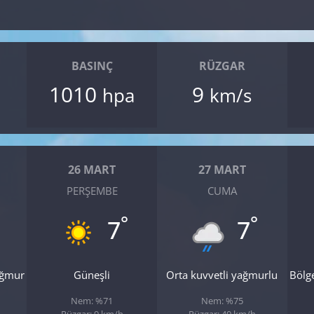
BASINÇ
RÜZGAR
1010
9
hpa
km/s
26 MART
27 MART
PERŞEMBE
CUMA
°
°
7
7
ağmur
Güneşli
Orta kuvvetli yağmurlu
Bölg
Nem: %71
Nem: %75
Rüzgar: 9 km/h
Rüzgar: 40 km/h