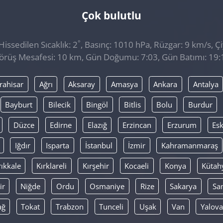
Çok bulutlu
°
issedilen Sıcaklık: 2
, Basınç: 1010 hPa, Rüzgar: 9 km/s, Çi
örüş Mesafesi: 10 km, Gün Doğumu: 7:03, Gün Batımı: 19:
rahisar
Ağrı
Aksaray
Amasya
Ankara
Antalya
Bayburt
Bilecik
Bingöl
Bitlis
Bolu
Burdur
Düzce
Edirne
Elazığ
Erzincan
Erzurum
Esk
Iğdır
Isparta
İstanbul
İzmir
Kahramanmaraş
rıkkale
Kırklareli
Kırşehir
Kocaeli
Konya
Kütah
ir
Niğde
Ordu
Osmaniye
Rize
Sakarya
Sa
ağ
Tokat
Trabzon
Tunceli
Uşak
Van
Yalova