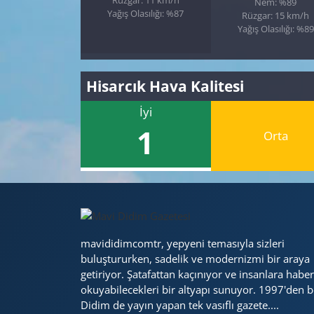
Nem: %89
Yağış Olasılığı: %87
Rüzgar: 15 km/h
Yağış Olasılığı: %89
Hisarcık Hava Kalitesi
İyi
1
Orta
mavididimcomtr, yepyeni temasıyla sizleri
buluştururken, sadelik ve modernizmi bir araya
getiriyor. Şatafattan kaçınıyor ve insanlara haber
okuyabilecekleri bir altyapı sunuyor. 1997'den b
Didim de yayın yapan tek vasıflı gazete....