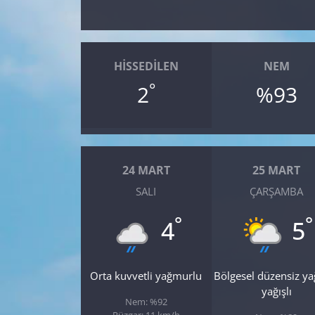
Yerel
HISSEDILEN
NEM
°
2
%93
24 MART
25 MART
SALI
ÇARŞAMBA
°
°
4
5
Orta kuvvetli yağmurlu
Bölgesel düzensiz y
yağışlı
Nem: %92
Rüzgar: 11 km/h