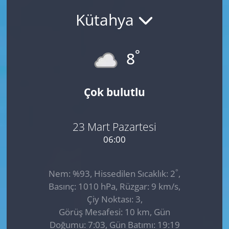
Kütahya
GÜNDEM
HABERDE İNSAN
°
8
KÜLTÜR SANAT
Çok bulutlu
MAGAZİN
POLİTİKA
23 Mart Pazartesi
06:00
RESMİ İLANLAR
°
Nem: %93, Hissedilen Sıcaklık: 2
,
SAĞLIK
Basınç: 1010 hPa, Rüzgar: 9 km/s,
Çiy Noktası: 3,
SİYASET
Görüş Mesafesi: 10 km, Gün
Doğumu: 7:03, Gün Batımı: 19:19
SPOR