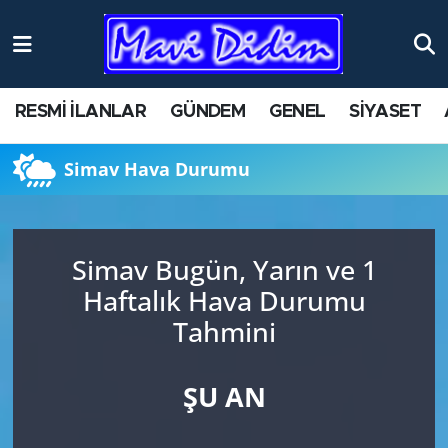
ANTİK YERLER
Nöbetçi Eczaneler
RESMİ İLANLAR
GÜNDEM
GENEL
SİYASET
ASAYİŞ
Hava Durumu
Simav Hava Durumu
AYDIN
Namaz Vakitleri
BİLİM VE TEKNOLOJİ
Trafik Durumu
Simav Bugün, Yarın ve 1
ÇEVRE
Süper Lig Puan Durumu ve Fikstür
Haftalık Hava Durumu
Tahmini
EĞİTİM
Tüm Manşetler
EKONOMİ
Son Dakika Haberleri
ŞU AN
GENEL
Haber Arşivi