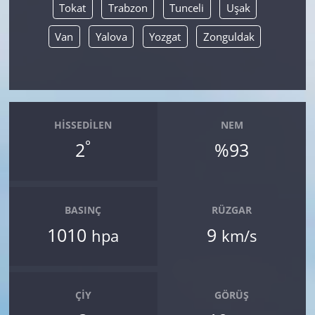
Tokat
Trabzon
Tunceli
Uşak
Van
Yalova
Yozgat
Zonguldak
HISSEDILEN
NEM
°
2
%93
BASINÇ
RÜZGAR
1010
9
hpa
km/s
ÇIY
GÖRÜŞ