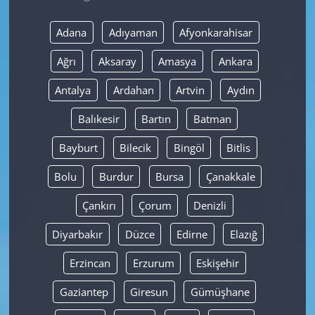
Yerel
Adana
Adıyaman
Afyonkarahisar
Ağrı
Aksaray
Amasya
Ankara
Antalya
Ardahan
Artvin
Aydın
Balıkesir
Bartın
Batman
Bayburt
Bilecik
Bingöl
Bitlis
Bolu
Burdur
Bursa
Çanakkale
Çankırı
Çorum
Denizli
Diyarbakır
Düzce
Edirne
Elazığ
Erzincan
Erzurum
Eskişehir
Gaziantep
Giresun
Gümüşhane