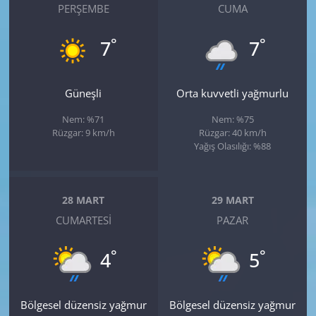
PERŞEMBE
CUMA
°
°
7
7
Güneşli
Orta kuvvetli yağmurlu
Nem: %71
Nem: %75
Rüzgar: 9 km/h
Rüzgar: 40 km/h
Yağış Olasılığı: %88
28 MART
29 MART
CUMARTESI
PAZAR
°
°
4
5
Bölgesel düzensiz yağmur
Bölgesel düzensiz yağmur