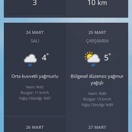
3
10
km
24 MART
25 MART
SALI
ÇARŞAMBA
°
°
4
5
Orta kuvvetli yağmurlu
Bölgesel düzensiz yağmur
yağışlı
Nem: %92
Rüzgar: 11 km/h
Nem: %89
Yağış Olasılığı: %87
Rüzgar: 15 km/h
Yağış Olasılığı: %89
26 MART
27 MART