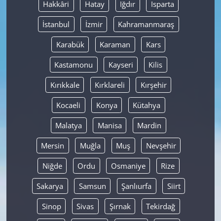
Hakkâri
Hatay
Iğdır
Isparta
İstanbul
İzmir
Kahramanmaraş
Karabük
Karaman
Kars
Kastamonu
Kayseri
Kilis
Kırıkkale
Kırklareli
Kırşehir
Kocaeli
Konya
Kütahya
Malatya
Manisa
Mardin
Mersin
Muğla
Muş
Nevşehir
Niğde
Ordu
Osmaniye
Rize
Sakarya
Samsun
Şanlıurfa
Siirt
Sinop
Sivas
Şırnak
Tekirdağ