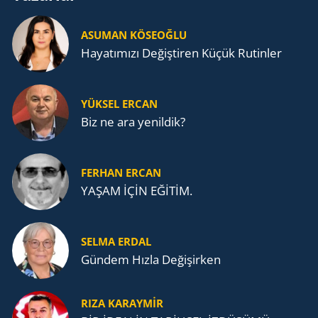
ASUMAN KÖSEOĞLU
Ha­ya­tı­mı­zı De­ğiş­ti­ren Küçük Ru­tin­ler
YÜKSEL ERCAN
Biz ne ara yenildik?
FERHAN ERCAN
YAŞAM İÇİN EĞİTİM.
SELMA ERDAL
Gündem Hızla Değişirken
RIZA KARAYMIR