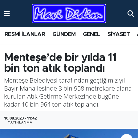
ANTİK YERLER
Nöbetçi Eczaneler
RESMİ İLANLAR
GÜNDEM
GENEL
SİYASET
ASAYİŞ
Hava Durumu
AYDIN
Namaz Vakitleri
Menteşe’de bir yılda 11
bin ton atık toplandı
BİLİM VE TEKNOLOJİ
Trafik Durumu
Menteşe Belediyesi tarafından geçtiğimiz yıl
ÇEVRE
Süper Lig Puan Durumu ve Fikstür
Bayır Mahallesinde 3 bin 958 metrekare alana
kurulan Atık Getirme Merkezinde bugüne
EĞİTİM
Tüm Manşetler
kadar 10 bin 964 ton atık toplandı.
EKONOMİ
Son Dakika Haberleri
10.08.2023 - 11:42
YAYINLANMA
GENEL
Haber Arşivi