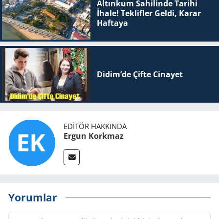
Altınkum Sahilinde Tarihi
İhale! Teklifler Geldi, Karar
Haftaya
Didim’de Çifte Ci­na­yet
EDITÖR HAKKINDA
Ergun Korkmaz
Yorumlar