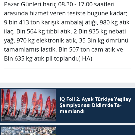
Pazar Günleri hariç 08.30 - 17.00 saatleri
arasında hizmet veren tesiste bugüne kadar;
9 bin 413 ton karışık ambalaj atığı, 980 kg atık
ilaç, Bin 564 kg tıbbi atık, 2 Bin 935 kg nebati
yağ, 970 kg elektronik atık, 35 Bin kg ömrünü
tamamlamış lastik, Bin 507 ton cam atık ve
Bin 635 kg atık pil toplandı.(İHA)
IQ Foil 2. Ayak Tür­ki­ye Ye­şi­lay
Şam­pi­yo­na­sı Didim’de Ta­
mam­lan­dı