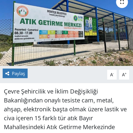
GÜNDEM
HABERDE İNSAN
KÜLTÜR SANAT
MAGAZİN
POLİTİKA
Paylaş
-
+
A
A
RESMİ İLANLAR
Çevre Şehircilik ve İklim Değişikliği
Bakanlığından onaylı tesiste cam, metal,
SAĞLIK
ahşap, elektronik başta olmak üzere lastik ve
SİYASET
civa içeren 15 farklı tür atık Bayır
Mahallesindeki Atık Getirme Merkezinde
SPOR