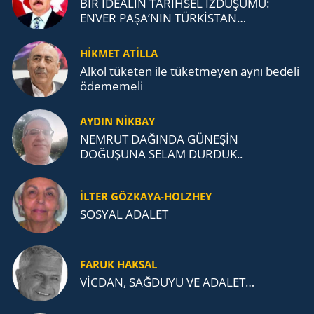
BİR İDEALİN TARİHSEL İZDÜŞÜMÜ:
ENVER PAŞA’NIN TÜRKİSTAN
MÜCADELESİ VE TÜRK DEVLETLERİ
TEŞKİLATI’NA UZANAN MİRASI
HİKMET ATİLLA
Alkol tü­ke­ten ile tü­ket­me­yen aynı be­de­li
öde­me­me­li
AYDIN NİKBAY
NEMRUT DAĞINDA GÜNEŞİN
DOĞUŞUNA SELAM DURDUK..
İLTER GÖZKAYA-HOLZHEY
SOSYAL ADALET
FARUK HAKSAL
VİCDAN, SAĞ­DU­YU VE ADA­LET…