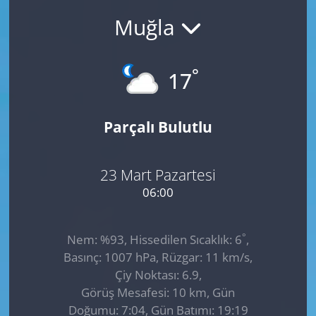
Muğla
GÜNDEM
HABERDE İNSAN
°
17
KÜLTÜR SANAT
Parçalı Bulutlu
MAGAZİN
POLİTİKA
23 Mart Pazartesi
06:00
RESMİ İLANLAR
°
Nem: %93, Hissedilen Sıcaklık: 6
,
SAĞLIK
Basınç: 1007 hPa, Rüzgar: 11 km/s,
Çiy Noktası: 6.9,
SİYASET
Görüş Mesafesi: 10 km, Gün
Doğumu: 7:04, Gün Batımı: 19:19
SPOR