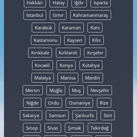
Hakkâri
Hatay
Iğdır
Isparta
İstanbul
İzmir
Kahramanmaraş
Karabük
Karaman
Kars
Kastamonu
Kayseri
Kilis
Kırıkkale
Kırklareli
Kırşehir
Kocaeli
Konya
Kütahya
Malatya
Manisa
Mardin
Mersin
Muğla
Muş
Nevşehir
Niğde
Ordu
Osmaniye
Rize
Sakarya
Samsun
Şanlıurfa
Siirt
Sinop
Sivas
Şırnak
Tekirdağ