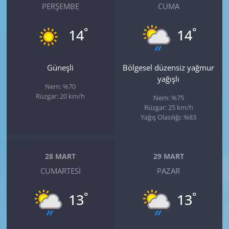
PERŞEMBE
CUMA
°
°
14
14
Güneşli
Bölgesel düzensiz yağmur
yağışlı
Nem: %70
Rüzgar: 20 km/h
Nem: %75
Rüzgar: 25 km/h
Yağış Olasılığı: %83
28 MART
29 MART
CUMARTESI
PAZAR
°
°
13
13