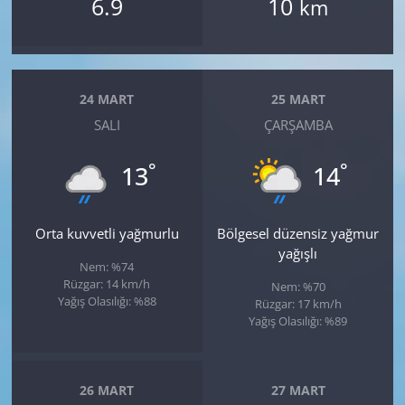
6.9
10
km
24 MART
25 MART
SALI
ÇARŞAMBA
°
°
13
14
Orta kuvvetli yağmurlu
Bölgesel düzensiz yağmur
yağışlı
Nem: %74
Rüzgar: 14 km/h
Nem: %70
Yağış Olasılığı: %88
Rüzgar: 17 km/h
Yağış Olasılığı: %89
26 MART
27 MART