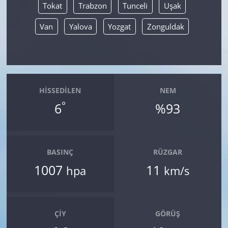
Tokat
Trabzon
Tunceli
Uşak
Van
Yalova
Yozgat
Zonguldak
HISSEDILEN
NEM
°
6
%93
BASINÇ
RÜZGAR
1007
11
hpa
km/s
ÇIY
GÖRÜŞ