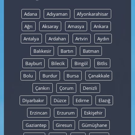
Yerel
Adana
Adıyaman
Afyonkarahisar
Ağrı
Aksaray
Amasya
Ankara
Antalya
Ardahan
Artvin
Aydın
Balıkesir
Bartın
Batman
Bayburt
Bilecik
Bingöl
Bitlis
Bolu
Burdur
Bursa
Çanakkale
Çankırı
Çorum
Denizli
Diyarbakır
Düzce
Edirne
Elazığ
Erzincan
Erzurum
Eskişehir
Gaziantep
Giresun
Gümüşhane