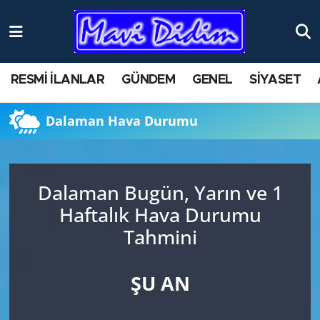
ANTİK YERLER
Nöbetçi Eczaneler
RESMİ İLANLAR
GÜNDEM
GENEL
SİYASET
ASAYİŞ
Hava Durumu
Dalaman Hava Durumu
AYDIN
Namaz Vakitleri
BİLİM VE TEKNOLOJİ
Trafik Durumu
Dalaman Bugün, Yarın ve 1
ÇEVRE
Süper Lig Puan Durumu ve Fikstür
Haftalık Hava Durumu
Tahmini
EĞİTİM
Tüm Manşetler
EKONOMİ
Son Dakika Haberleri
ŞU AN
GENEL
Haber Arşivi