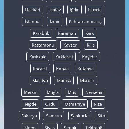
Hakkâri
Hatay
Iğdır
Isparta
İstanbul
İzmir
Kahramanmaraş
Karabük
Karaman
Kars
Kastamonu
Kayseri
Kilis
Kırıkkale
Kırklareli
Kırşehir
Kocaeli
Konya
Kütahya
Malatya
Manisa
Mardin
Mersin
Muğla
Muş
Nevşehir
Niğde
Ordu
Osmaniye
Rize
Sakarya
Samsun
Şanlıurfa
Siirt
Sinop
Sivas
Şırnak
Tekirdağ