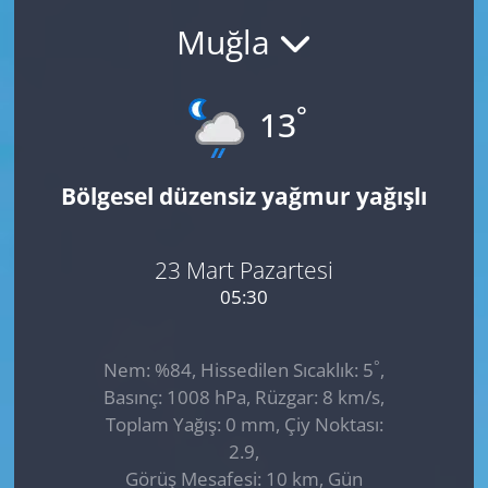
Muğla
GÜNDEM
HABERDE İNSAN
°
13
KÜLTÜR SANAT
Bölgesel düzensiz yağmur yağışlı
MAGAZİN
POLİTİKA
23 Mart Pazartesi
05:30
RESMİ İLANLAR
°
Nem: %84, Hissedilen Sıcaklık: 5
,
SAĞLIK
Basınç: 1008 hPa, Rüzgar: 8 km/s,
Toplam Yağış: 0 mm, Çiy Noktası:
SİYASET
2.9,
Görüş Mesafesi: 10 km, Gün
SPOR