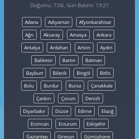
Doğumu: 7:06, Gün Batımı: 19:21
Yerel
Adana
Adıyaman
Afyonkarahisar
Ağrı
Aksaray
Amasya
Ankara
Antalya
Ardahan
Artvin
Aydın
Balıkesir
Bartın
Batman
Bayburt
Bilecik
Bingöl
Bitlis
Bolu
Burdur
Bursa
Çanakkale
Çankırı
Çorum
Denizli
Diyarbakır
Düzce
Edirne
Elazığ
Erzincan
Erzurum
Eskişehir
Gaziantep
Giresun
Gümüşhane