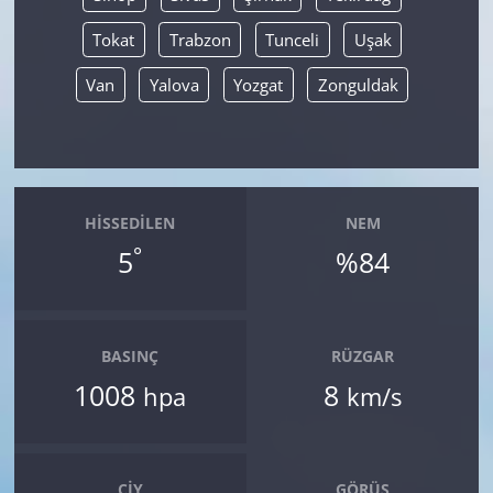
Tokat
Trabzon
Tunceli
Uşak
Van
Yalova
Yozgat
Zonguldak
HISSEDILEN
NEM
°
5
%84
BASINÇ
RÜZGAR
1008
8
hpa
km/s
ÇIY
GÖRÜŞ