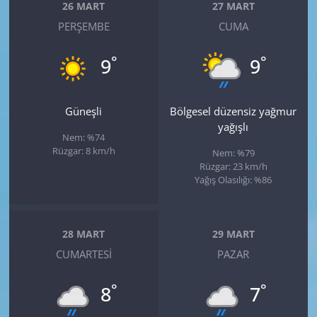
26 MART
27 MART
PERŞEMBE
CUMA
°
°
9
9
Güneşli
Bölgesel düzensiz yağmur
yağışlı
Nem: %74
Rüzgar: 8 km/h
Nem: %79
Rüzgar: 23 km/h
Yağış Olasılığı: %86
28 MART
29 MART
CUMARTESI
PAZAR
°
°
8
7