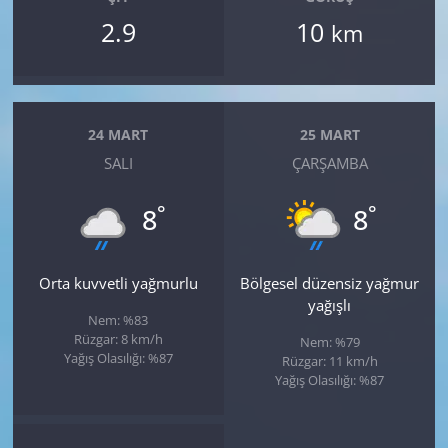
2.9
10
km
24 MART
25 MART
SALI
ÇARŞAMBA
°
°
8
8
Orta kuvvetli yağmurlu
Bölgesel düzensiz yağmur
yağışlı
Nem: %83
Rüzgar: 8 km/h
Nem: %79
Yağış Olasılığı: %87
Rüzgar: 11 km/h
Yağış Olasılığı: %87