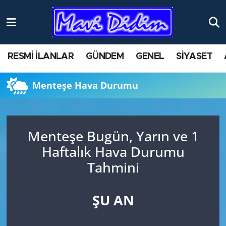
ANTİK YERLER
Nöbetçi Eczaneler
RESMİ İLANLAR
GÜNDEM
GENEL
SİYASET
ASAYİŞ
Hava Durumu
Menteşe Hava Durumu
AYDIN
Namaz Vakitleri
BİLİM VE TEKNOLOJİ
Trafik Durumu
Menteşe Bugün, Yarın ve 1
ÇEVRE
Süper Lig Puan Durumu ve Fikstür
Haftalık Hava Durumu
Tahmini
EĞİTİM
Tüm Manşetler
EKONOMİ
Son Dakika Haberleri
ŞU AN
GENEL
Haber Arşivi