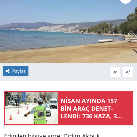
GÜNDEM
HABERDE İNSAN
KÜLTÜR SANAT
MAGAZİN
Paylaş
-
+
A
A
POLİTİKA
RESMİ İLANLAR
NİSAN AYIN­DA 157
SAĞLIK
BİN ARAÇ DE­NET­
LENDİ: 736 KAZA, 3
SİYASET
CAN KAYBI
Edinilen bilgiye göre, Didim Akbük
SPOR