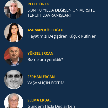
RECEP ÖREK
SON 10 YILDA DEĞİŞEN ÜNİVERSİTE
TERCİH DAVRANIŞLARI
ASUMAN KÖSEOĞLU
Ha­ya­tı­mı­zı De­ğiş­ti­ren Küçük Ru­tin­ler
YÜKSEL ERCAN
Biz ne ara yenildik?
FERHAN ERCAN
YAŞAM İÇİN EĞİTİM.
SELMA ERDAL
Gündem Hızla Değişirken