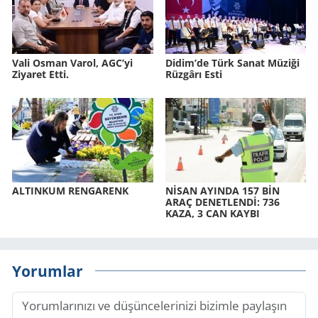
Vali Osman Varol, AGC’yi
Didim’de Türk Sanat Mü­zi­ği
Ziyaret Etti.
Rüz­gâ­rı Esti
AL­TIN­KUM REN­GA­RENK
NİSAN AYIN­DA 157 BİN
ARAÇ DE­NET­LENDİ: 736
KAZA, 3 CAN KAYBI
Yorumlar