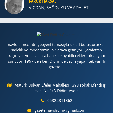
FARUK HAKSAL
VİCDAN, SAĞ­DU­YU VE ADA­LET…
mavididimcomtr, yepyeni temasıyla sizleri buluştururken,
sadelik ve modernizmi bir araya getiriyor. Şatafattan
kaçınıyor ve insanlara haber okuyabilecekleri bir altyapı
sunuyor. 1997'den beri Didim de yayın yapan tek vasıflı
gazete....
Atatürk Bulvarı Efeler Mahallesi 1398 sokak Efendi İş
Hanı No:1/B Didim-Aydın
05322311862
gazetemavididim@gmail.com