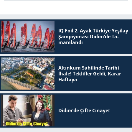
IQ Foil 2. Ayak Tür­ki­ye Ye­şi­lay
Şam­pi­yo­na­sı Didim’de Ta­
mam­lan­dı
Altınkum Sahilinde Tarihi
İhale! Teklifler Geldi, Karar
Haftaya
Didim’de Çifte Ci­na­yet