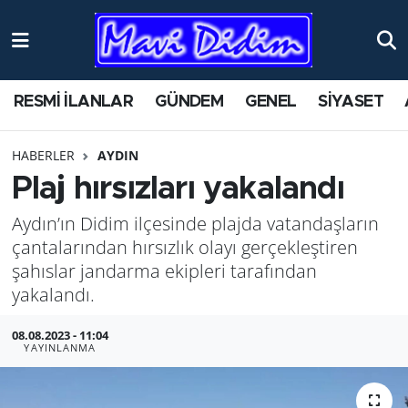
ANTİK YERLER
Nöbetçi Eczaneler
RESMİ İLANLAR
GÜNDEM
GENEL
SİYASET
ASAYİŞ
Hava Durumu
HABERLER
AYDIN
AYDIN
Namaz Vakitleri
Plaj hırsızları yakalandı
BİLİM VE TEKNOLOJİ
Trafik Durumu
Aydın’ın Didim ilçesinde plajda vatandaşların
çantalarından hırsızlık olayı gerçekleştiren
ÇEVRE
Süper Lig Puan Durumu ve Fikstür
şahıslar jandarma ekipleri tarafından
yakalandı.
EĞİTİM
Tüm Manşetler
08.08.2023 - 11:04
EKONOMİ
Son Dakika Haberleri
YAYINLANMA
GENEL
Haber Arşivi