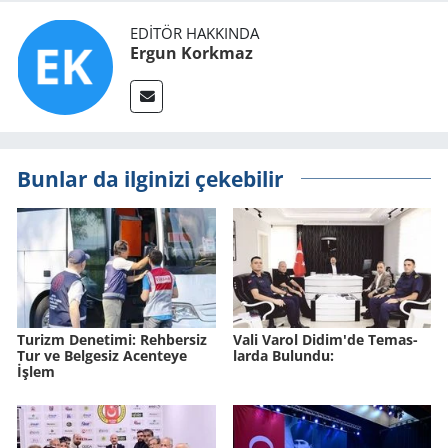
EDITÖR HAKKINDA
Ergun Korkmaz
Bunlar da ilginizi çekebilir
Tu­rizm De­ne­ti­mi: Reh­ber­siz
Vali Varol Didim'de Te­mas­
Tur ve Bel­ge­siz Acen­te­ye
lar­da Bu­lun­du:
İşlem