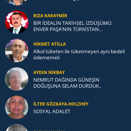
RIZA KARAYMIR
BİR İDEALİN TARİHSEL İZDÜŞÜMÜ:
ENVER PAŞA’NIN TÜRKİSTAN
MÜCADELESİ VE TÜRK DEVLETLERİ
TEŞKİLATI’NA UZANAN MİRASI
HİKMET ATİLLA
Alkol tü­ke­ten ile tü­ket­me­yen aynı be­de­li
öde­me­me­li
AYDIN NİKBAY
NEMRUT DAĞINDA GÜNEŞİN
DOĞUŞUNA SELAM DURDUK..
İLTER GÖZKAYA-HOLZHEY
SOSYAL ADALET