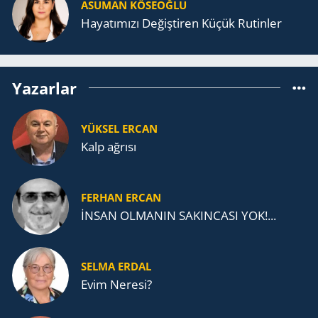
ASUMAN KÖSEOĞLU
Ha­ya­tı­mı­zı De­ğiş­ti­ren Küçük Ru­tin­ler
Yazarlar
YÜKSEL ERCAN
Kalp ağrısı
FERHAN ERCAN
İNSAN OLMANIN SAKINCASI YOK!...
SELMA ERDAL
Evim Neresi?