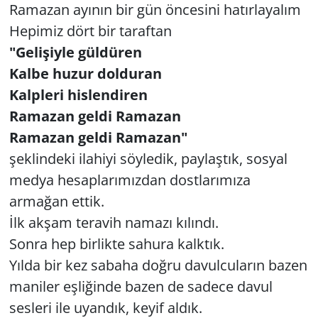
Ramazan ayının bir gün öncesini hatırlayalım
GÜNDEM
Hepimiz dört bir taraftan
"Gelişiyle güldüren
HABERDE İNSAN
Kalbe huzur dolduran
Kalpleri hislendiren
KÜLTÜR SANAT
Ramazan geldi Ramazan
MAGAZİN
Ramazan geldi Ramazan"
şeklindeki ilahiyi söyledik, paylaştık, sosyal
POLİTİKA
medya hesaplarımızdan dostlarımıza
armağan ettik.
RESMİ İLANLAR
İlk akşam teravih namazı kılındı.
Sonra hep birlikte sahura kalktık.
SAĞLIK
Yılda bir kez sabaha doğru davulcuların bazen
SİYASET
maniler eşliğinde bazen de sadece davul
sesleri ile uyandık, keyif aldık.
SPOR