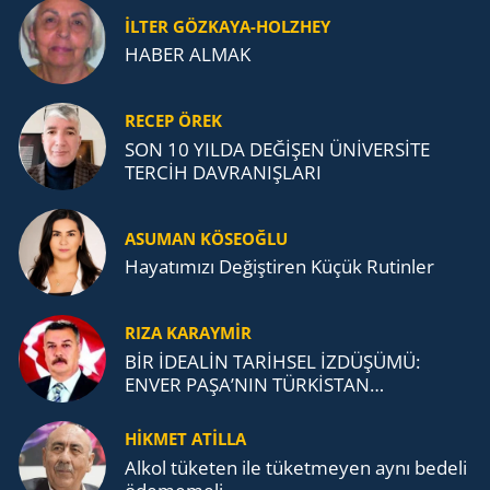
İLTER GÖZKAYA-HOLZHEY
HABER ALMAK
RECEP ÖREK
SON 10 YILDA DEĞİŞEN ÜNİVERSİTE
TERCİH DAVRANIŞLARI
ASUMAN KÖSEOĞLU
Ha­ya­tı­mı­zı De­ğiş­ti­ren Küçük Ru­tin­ler
RIZA KARAYMIR
BİR İDEALİN TARİHSEL İZDÜŞÜMÜ:
ENVER PAŞA’NIN TÜRKİSTAN
MÜCADELESİ VE TÜRK DEVLETLERİ
TEŞKİLATI’NA UZANAN MİRASI
HİKMET ATİLLA
Alkol tü­ke­ten ile tü­ket­me­yen aynı be­de­li