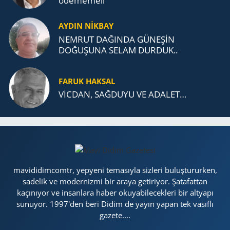
öde­me­me­li
AYDIN NİKBAY
NEMRUT DAĞINDA GÜNEŞİN
DOĞUŞUNA SELAM DURDUK..
FARUK HAKSAL
VİCDAN, SAĞ­DU­YU VE ADA­LET…
mavididimcomtr, yepyeni temasıyla sizleri buluştururken,
sadelik ve modernizmi bir araya getiriyor. Şatafattan
kaçınıyor ve insanlara haber okuyabilecekleri bir altyapı
sunuyor. 1997'den beri Didim de yayın yapan tek vasıflı
gazete....