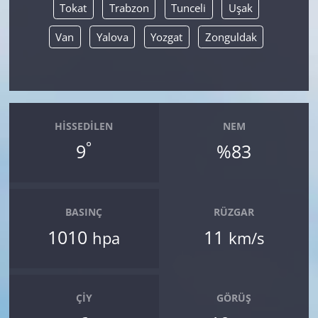
Tokat
Trabzon
Tunceli
Uşak
Van
Yalova
Yozgat
Zonguldak
HISSEDILEN
NEM
°
9
%83
BASINÇ
RÜZGAR
1010
11
hpa
km/s
ÇIY
GÖRÜŞ