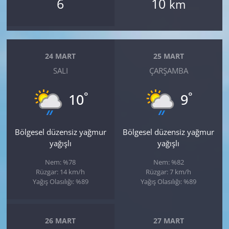
6
10
km
24 MART
25 MART
SALI
ÇARŞAMBA
°
°
10
9
Bölgesel düzensiz yağmur
Bölgesel düzensiz yağmur
yağışlı
yağışlı
Nem: %78
Nem: %82
Rüzgar: 14 km/h
Rüzgar: 7 km/h
Yağış Olasılığı: %89
Yağış Olasılığı: %89
26 MART
27 MART