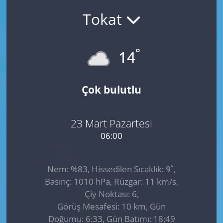
Tokat
GÜNDEM
HABERDE İNSAN
°
14
KÜLTÜR SANAT
Çok bulutlu
MAGAZİN
POLİTİKA
23 Mart Pazartesi
06:00
RESMİ İLANLAR
°
Nem: %83, Hissedilen Sıcaklık: 9
,
SAĞLIK
Basınç: 1010 hPa, Rüzgar: 11 km/s,
Çiy Noktası: 6,
SİYASET
Görüş Mesafesi: 10 km, Gün
Doğumu: 6:33, Gün Batımı: 18:49
SPOR