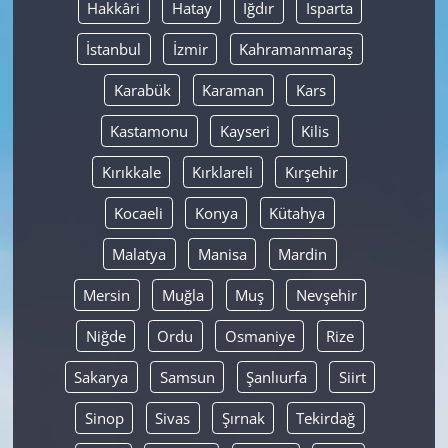
Hakkâri
Hatay
Iğdır
Isparta
İstanbul
İzmir
Kahramanmaraş
Karabük
Karaman
Kars
Kastamonu
Kayseri
Kilis
Kırıkkale
Kırklareli
Kırşehir
Kocaeli
Konya
Kütahya
Malatya
Manisa
Mardin
Mersin
Muğla
Muş
Nevşehir
Niğde
Ordu
Osmaniye
Rize
Sakarya
Samsun
Şanlıurfa
Siirt
Sinop
Sivas
Şırnak
Tekirdağ