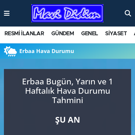
ANTİK YERLER
Nöbetçi Eczaneler
RESMİ İLANLAR
GÜNDEM
GENEL
SİYASET
ASAYİŞ
Hava Durumu
Erbaa Hava Durumu
AYDIN
Namaz Vakitleri
BİLİM VE TEKNOLOJİ
Trafik Durumu
Erbaa Bugün, Yarın ve 1
ÇEVRE
Süper Lig Puan Durumu ve Fikstür
Haftalık Hava Durumu
Tahmini
EĞİTİM
Tüm Manşetler
EKONOMİ
Son Dakika Haberleri
ŞU AN
GENEL
Haber Arşivi