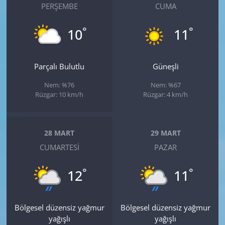
PERŞEMBE
CUMA
°
°
10
11
Parçalı Bulutlu
Güneşli
Nem: %76
Nem: %67
Rüzgar: 10 km/h
Rüzgar: 4 km/h
28 MART
29 MART
CUMARTESI
PAZAR
°
°
12
11
Bölgesel düzensiz yağmur
Bölgesel düzensiz yağmur
yağışlı
yağışlı