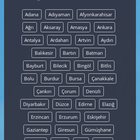
Yerel
Adana
Adıyaman
Afyonkarahisar
Ağrı
Aksaray
Amasya
Ankara
Antalya
Ardahan
Artvin
Aydın
Balıkesir
Bartın
Batman
Bayburt
Bilecik
Bingöl
Bitlis
Bolu
Burdur
Bursa
Çanakkale
Çankırı
Çorum
Denizli
Diyarbakır
Düzce
Edirne
Elazığ
Erzincan
Erzurum
Eskişehir
Gaziantep
Giresun
Gümüşhane