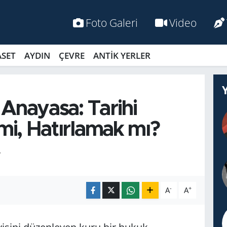
Foto Galeri
Video
ASET
AYDIN
ÇEVRE
ANTİK YERLER
r Anayasa: Tarihi
mi, Hatırlamak mı?
L
-
+
A
A