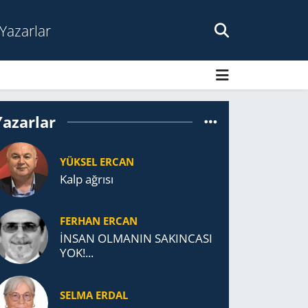
Yazarlar
Yazarlar
YÜKSEL ERCAN
Kalp ağrısı
FERHAN ERCAN
İNSAN OLMANIN SAKINCASI
YOK!...
SELMA ERDAL