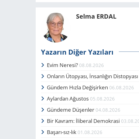
Selma ERDAL
Yazarın Diğer Yazıları
Evim Neresi?
08.08.2026
Onların Ütopyası, İnsanlığın Distopyas
Gündem Hızla Değişirken
06.08.2026
Aylardan Ağustos
05.08.2026
Gündeme Düşenler
04.08.2026
Bir Kavram: İliberal Demokrasi
03.08.2
Başarı-sız-lık
01.08.2026