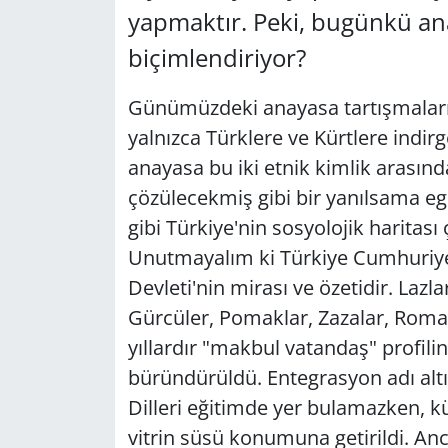
yapmaktır. Peki, bugünkü ana
Yerel
biçimlendiriyor?
Günümüzdeki anayasa tartışmalarınd
yalnızca Türklere ve Kürtlere indirge
anayasa bu iki etnik kimlik arası
çözülecekmiş gibi bir yanılsama eg
gibi Türkiye'nin sosyolojik haritas
Unutmayalım ki Türkiye Cumhuriyet
Devleti'nin mirası ve özetidir. Lazl
Gürcüler, Pomaklar, Zazalar, Roman
yıllardır "makbul vatandaş" profilin
büründürüldü. Entegrasyon adı altın
Dilleri eğitimde yer bulamazken, kült
vitrin süsü konumuna getirildi. An