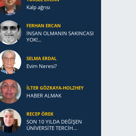
Kalp ağrısı
FERHAN ERCAN
İNSAN OLMANIN SAKINCASI
YOK!...
SELMA ERDAL
Evim Neresi?
İLTER GÖZKAYA-HOLZHEY
HABER ALMAK
RECEP ÖREK
SON 10 YILDA DEĞİŞEN
ÜNİVERSİTE TERCİH
DAVRANIŞLARI