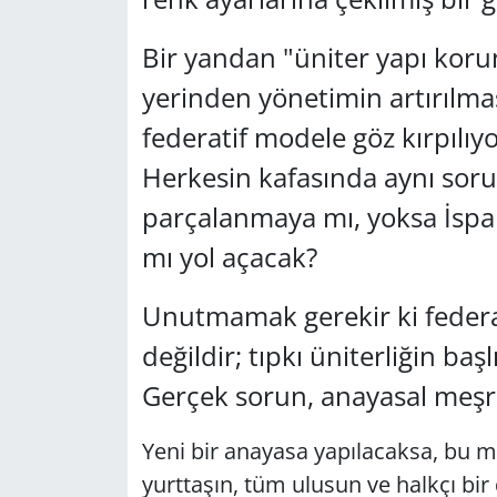
Bir yandan "üniter yapı kor
yerinden yönetimin artırılma
federatif modele göz kırpılıyo
Herkesin kafasında aynı soru 
parçalanmaya mı, yoksa İspan
mı yol açacak?
Unutmamak gerekir ki federas
değildir; tıpkı üniterliğin baş
Gerçek sorun, anayasal meşr
Yeni bir anayasa yapılacaksa, bu met
yurttaşın, tüm ulusun ve halkçı bir