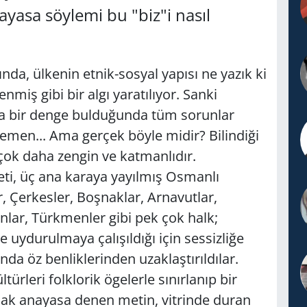
yasa söylemi bu "biz"i nasıl
a, ülkenin etnik-sosyal yapısı ne yazık ki
nmiş gibi bir algı yaratılıyor. Sanki
nda bir denge bulduğunda tüm sorunlar
emen... Ama gerçek böyle midir? Bilindiği
ı çok daha zengin ve katmanlıdır.
i, üç ana karaya yayılmış Osmanlı
ar, Çerkesler, Boşnaklar, Arnavutlar,
lar, Türkmenler gibi pek çok halk;
e uydurulmaya çalışıldığı için sessizliğe
da öz benliklerinden uzaklaştırıldılar.
ürleri folklorik ögelerle sınırlanıp bir
cak anayasa denen metin, vitrinde duran