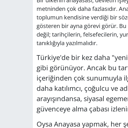
Bir ülkenin anayasası, devletin işl
metninden çok daha fazlasıdır. Ana
GÜNDEM
toplumun kendisine verdiği bir sö
HABERDE İNSAN
gösteren bir ayna görevi görür. Bu
değil; tarihçilerin, felsefecilerin, 
KÜLTÜR SANAT
tanıklığıyla yazılmalıdır.
MAGAZİN
Türkiye'de bir kez daha "ye
gibi görünüyor. Ancak bu tart
POLİTİKA
içeriğinden çok sunumuyla ilg
RESMİ İLANLAR
daha katılımcı, çoğulcu ve ad
arayışındansa, siyasal egeme
SAĞLIK
güvenceye alma çabası izleni
SİYASET
Oysa Anayasa yapmak, her şe
SPOR