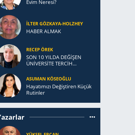
Evim Neresi?
İLTER GÖZKAYA-HOLZHEY
HABER ALMAK
RECEP ÖREK
SON 10 YILDA DEĞİŞEN
ÜNİVERSİTE TERCİH
DAVRANIŞLARI
ASUMAN KÖSEOĞLU
Ha­ya­tı­mı­zı De­ğiş­ti­ren Küçük
Ru­tin­ler
Yazarlar
YÜKSEL ERCAN