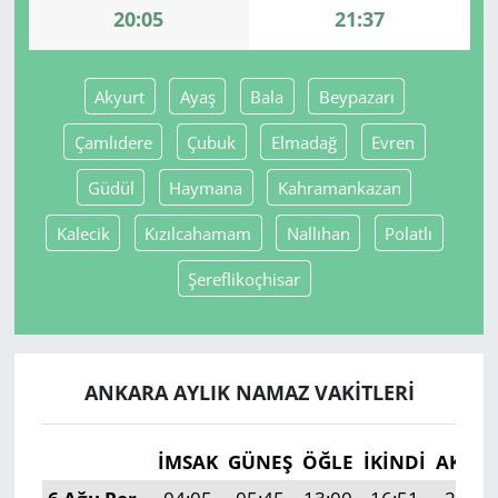
20:05
21:37
Yerel
Akyurt
Ayaş
Bala
Beypazarı
Çamlıdere
Çubuk
Elmadağ
Evren
Güdül
Haymana
Kahramankazan
Kalecik
Kızılcahamam
Nallıhan
Polatlı
Şereflikoçhisar
ANKARA AYLIK NAMAZ VAKITLERI
İMSAK
GÜNEŞ
ÖĞLE
İKINDI
AKŞA