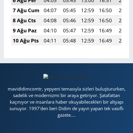
6 Ağu Per
04:05
05:45
13:00
16:51
20:05
7 Ağu Cum
04:07
05:45
12:59
16:50
20:04
8 Ağu Cts
04:08
05:46
12:59
16:50
20:02
9 Ağu Paz
04:10
05:47
12:59
16:49
20:01
10 Ağu Pts
04:11
05:48
12:59
16:49
20:00
mavididimcomtr, yepyeni temasıyla sizleri buluştururken,
sadelik ve modernizmi bir araya getiriyor. Şatafattan
kaçınıyor ve insanlara haber okuyabilecekleri bir altyapı
sunuyor. 1997'den beri Didim de yayın yapan tek vasıflı
gazete....