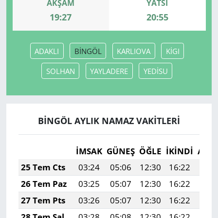
AKŞAM
YATSI
19:27
20:55
ADAKLI
BİNGÖL
KARLIOVA
KİGI
SOLHAN
YAYLADERE
YEDİSU
BİNGÖL AYLIK NAMAZ VAKITLERI
İMSAK
GÜNEŞ
ÖĞLE
İKINDI
AKŞ
25 Tem Cts
03:24
05:06
12:30
16:22
19:
26 Tem Paz
03:25
05:07
12:30
16:22
19:
27 Tem Pts
03:26
05:07
12:30
16:22
19:
28 Tem Sal
03:28
05:08
12:30
16:22
19: