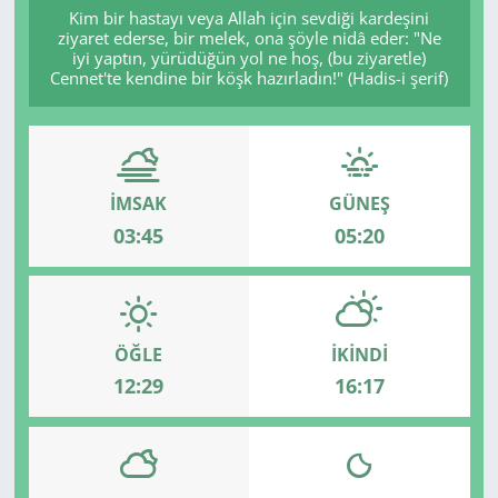
Kim bir hastayı veya Allah için sevdiği kardeşini
ziyaret ederse, bir melek, ona şöyle nidâ eder: "Ne
iyi yaptın, yürüdüğün yol ne hoş, (bu ziyaretle)
Cennet'te kendine bir köşk hazırladın!" (Hadis-i şerif)
İMSAK
GÜNEŞ
03:45
05:20
ÖĞLE
İKINDI
12:29
16:17