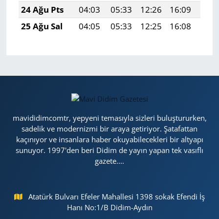
24 Ağu Pts
04:03
05:33
12:26
16:09
19:
25 Ağu Sal
04:05
05:33
12:25
16:08
19:
mavididimcomtr, yepyeni temasıyla sizleri buluştururken,
sadelik ve modernizmi bir araya getiriyor. Şatafattan
kaçınıyor ve insanlara haber okuyabilecekleri bir altyapı
sunuyor. 1997'den beri Didim de yayın yapan tek vasıflı
gazete....
Atatürk Bulvarı Efeler Mahallesi 1398 sokak Efendi İş
Hanı No:1/B Didim-Aydın