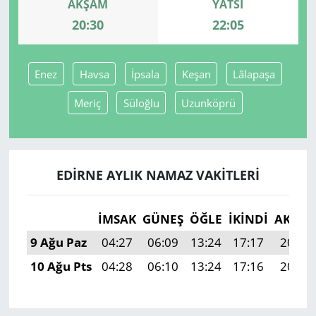
AKŞAM
YATSI
20:30
22:05
Yerel
Enez
Havsa
İpsala
Keşan
Lâlapaşa
Meriç
Süloğlu
Uzunköprü
EDIRNE AYLIK NAMAZ VAKITLERI
İMSAK
GÜNEŞ
ÖĞLE
İKINDI
AKŞA
9 Ağu Paz
04:27
06:09
13:24
17:17
20:30
10 Ağu Pts
04:28
06:10
13:24
17:16
20:29