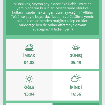
Muhakkak, Şeytan şöyle dedi: "Yâ Rabbi! İzzetine
yemin ederim ki ruhları cesetlerinde oldukça
GÜNDEM
kullarını saptırmaktan geri durmayacağım." Allâhü
Teâlâ ise şöyle buyurdu: "İzzetim ve Celâlime yemin
HABERDE İNSAN
olsun ki onlar benden mağfiret talep ettikleri
müddetçe ben de onları affetmeye devam
edeceğim." (Hadis-i Şerif)
KÜLTÜR SANAT
MAGAZİN
İMSAK
GÜNEŞ
POLİTİKA
04:08
05:49
RESMİ İLANLAR
SAĞLIK
ÖĞLE
İKINDI
SİYASET
13:04
16:56
SPOR