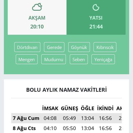
Yerel
AKŞAM
YATSI
20:10
21:44
Dörtdivan
Gerede
Göynük
Kıbrıscık
Mengen
Mudurnu
Seben
Yeniçağa
BOLU AYLIK NAMAZ VAKITLERI
İMSAK
GÜNEŞ
ÖĞLE
İKINDI
AKŞA
7 Ağu Cum
04:08
05:49
13:04
16:56
20:10
8 Ağu Cts
04:10
05:50
13:04
16:56
20:09