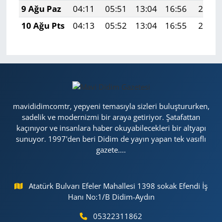
9 Ağu Paz
04:11
05:51
13:04
16:56
20:08
10 Ağu Pts
04:13
05:52
13:04
16:55
20:07
mavididimcomtr, yepyeni temasıyla sizleri buluştururken,
sadelik ve modernizmi bir araya getiriyor. Şatafattan
kaçınıyor ve insanlara haber okuyabilecekleri bir altyapı
sunuyor. 1997'den beri Didim de yayın yapan tek vasıflı
gazete....
Atatürk Bulvarı Efeler Mahallesi 1398 sokak Efendi İş
Hanı No:1/B Didim-Aydın
05322311862