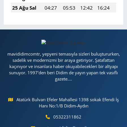
25 Ağu Sal
04:27
05:53
12:42
16:24
19:2
mavididimcomtr, yepyeni temasıyla sizleri buluştururken,
sadelik ve modernizmi bir araya getiriyor. Şatafattan
kaçınıyor ve insanlara haber okuyabilecekleri bir altyapı
sunuyor. 1997'den beri Didim de yayın yapan tek vasıflı
gazete....
Atatürk Bulvarı Efeler Mahallesi 1398 sokak Efendi İş
Hanı No:1/B Didim-Aydın
05322311862