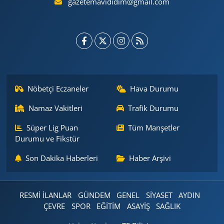
gazetemavididim@gmail.com
Nöbetçi Eczaneler
Hava Durumu
Namaz Vakitleri
Trafik Durumu
Süper Lig Puan
Tüm Manşetler
Durumu ve Fikstür
Son Dakika Haberleri
Haber Arşivi
RESMİ İLANLAR
GÜNDEM
GENEL
SİYASET
AYDIN
ÇEVRE
SPOR
EĞİTİM
ASAYİŞ
SAĞLIK