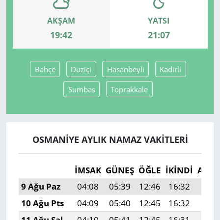
AKŞAM
YATSI
Yerel
19:42
21:07
Bahçe
Düziçi
Hasanbeyli
Kadirli
Sumbas
Toprakkale
OSMANIYE AYLIK NAMAZ VAKITLERI
İMSAK
GÜNEŞ
ÖĞLE
İKINDI
AKŞ
9 Ağu Paz
04:08
05:39
12:46
16:32
19:4
10 Ağu Pts
04:09
05:40
12:45
16:32
19:4
11 Ağu Sal
04:10
05:41
12:45
16:31
19:4