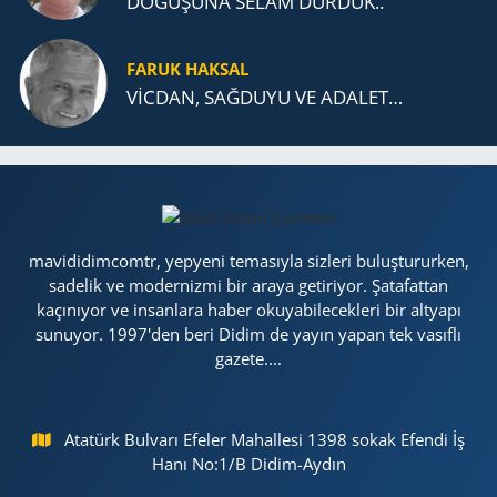
DOĞUŞUNA SELAM DURDUK..
FARUK HAKSAL
VİCDAN, SAĞ­DU­YU VE ADA­LET…
mavididimcomtr, yepyeni temasıyla sizleri buluştururken,
sadelik ve modernizmi bir araya getiriyor. Şatafattan
kaçınıyor ve insanlara haber okuyabilecekleri bir altyapı
sunuyor. 1997'den beri Didim de yayın yapan tek vasıflı
gazete....
Atatürk Bulvarı Efeler Mahallesi 1398 sokak Efendi İş
Hanı No:1/B Didim-Aydın