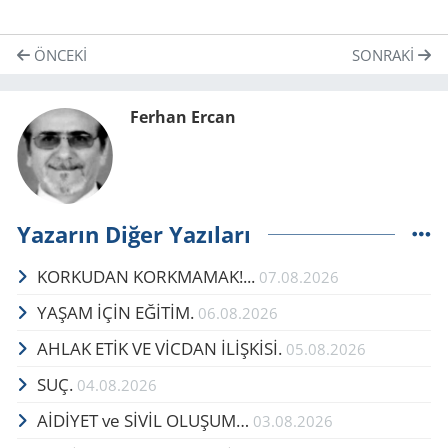
ÖNCEKI
SONRAKI
Ferhan Ercan
Yazarın Diğer Yazıları
KORKUDAN KORKMAMAK!...
07.08.2026
YAŞAM İÇİN EĞİTİM.
06.08.2026
AHLAK ETİK VE VİCDAN İLİŞKİSİ.
05.08.2026
SUÇ.
04.08.2026
AİDİYET ve SİVİL OLUŞUM…
03.08.2026