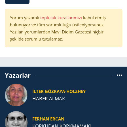
Yorum yazarak
topluluk kurallarımızı
kabul etmiş
bulunuyor ve tüm sorumluluğu üstleniyorsunuz.
Yazılan yorumlardan Mavi Didim Gazetesi hiçbir
şekilde sorumlu tutulamaz.
Yazarlar
İLTER GÖZKAYA-HOLZHEY
HABER ALMAK
FERHAN ERCAN
KORKUDAN KORKMAMAK!...