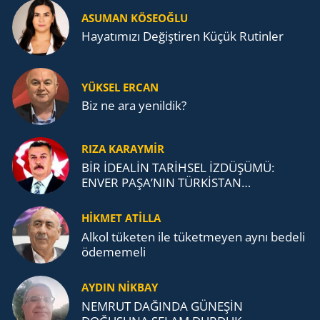
ASUMAN KÖSEOĞLU
Ha­ya­tı­mı­zı De­ğiş­ti­ren Küçük Ru­tin­ler
YÜKSEL ERCAN
Biz ne ara yenildik?
RIZA KARAYMIR
BİR İDEALİN TARİHSEL İZDÜŞÜMÜ:
ENVER PAŞA’NIN TÜRKİSTAN
MÜCADELESİ VE TÜRK DEVLETLERİ
TEŞKİLATI’NA UZANAN MİRASI
HİKMET ATİLLA
Alkol tü­ke­ten ile tü­ket­me­yen aynı be­de­li
öde­me­me­li
AYDIN NİKBAY
NEMRUT DAĞINDA GÜNEŞİN