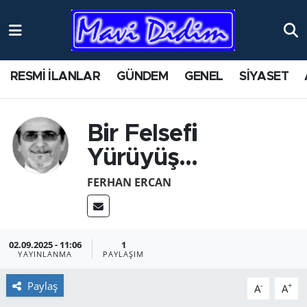
ANTİK YERLER
Nöbetçi Eczaneler
RESMİ İLANLAR
GÜNDEM
GENEL
SİYASET
ASAYİŞ
Hava Durumu
AYDIN
Namaz Vakitleri
Bir Felsefi
Yürüyüş…
BİLİM VE TEKNOLOJİ
Trafik Durumu
FERHAN ERCAN
ÇEVRE
Süper Lig Puan Durumu ve Fikstür
EĞİTİM
Tüm Manşetler
02.09.2025 - 11:06
1
YAYINLANMA
PAYLAŞIM
EKONOMİ
Son Dakika Haberleri
Paylaş
-
+
A
A
GENEL
Haber Arşivi