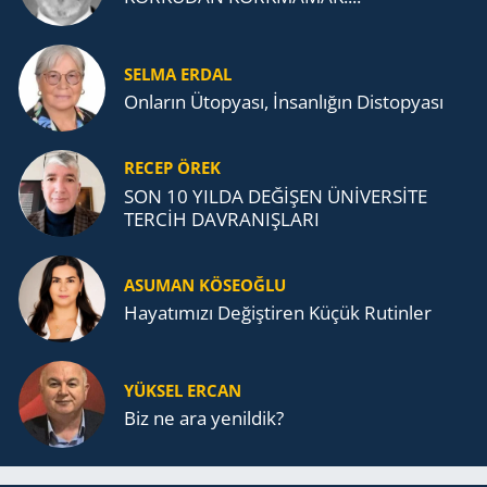
SELMA ERDAL
Onların Ütopyası, İnsanlığın Distopyası
RECEP ÖREK
SON 10 YILDA DEĞİŞEN ÜNİVERSİTE
TERCİH DAVRANIŞLARI
ASUMAN KÖSEOĞLU
Ha­ya­tı­mı­zı De­ğiş­ti­ren Küçük Ru­tin­ler
YÜKSEL ERCAN
Biz ne ara yenildik?