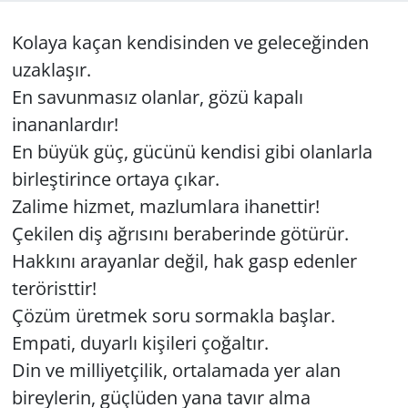
GÜNDEM
Kolaya kaçan kendisinden ve geleceğinden
uzaklaşır.
HABERDE İNSAN
En savunmasız olanlar, gözü kapalı
inananlardır!
KÜLTÜR SANAT
En büyük güç, gücünü kendisi gibi olanlarla
MAGAZİN
birleştirince ortaya çıkar.
Zalime hizmet, mazlumlara ihanettir!
POLİTİKA
Çekilen diş ağrısını beraberinde götürür.
Hakkını arayanlar değil, hak gasp edenler
RESMİ İLANLAR
teröristtir!
SAĞLIK
Çözüm üretmek soru sormakla başlar.
Empati, duyarlı kişileri çoğaltır.
SİYASET
Din ve milliyetçilik, ortalamada yer alan
bireylerin, güçlüden yana tavır alma
SPOR