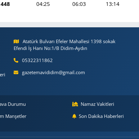
1448
04:25
06:03
13:14
Atatürk Bulvarı Efeler Mahallesi 1398 sokak
Efendi İş Hanı No:1/B Didim-Aydın
05322311862
gazetemavididim@gmail.com
eri
ava Durumu
Namaz Vakitleri
m Manşetler
Son Dakika Haberleri