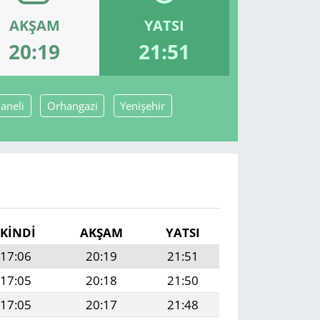
AKŞAM
YATSI
20:19
21:51
aneli
Orhangazi
Yenişehir
İKINDI
AKŞAM
YATSI
17:06
20:19
21:51
17:05
20:18
21:50
17:05
20:17
21:48