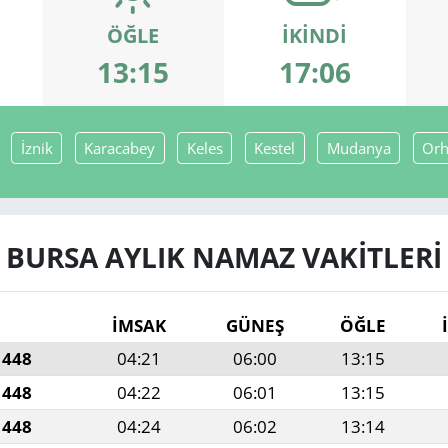
ÖĞLE
İKINDI
13:15
17:06
İznik
Karacabey
Keles
Kestel
Mudanya
Orh
BURSA AYLIK NAMAZ VAKITLERI
İMSAK
GÜNEŞ
ÖĞLE
1448
04:21
06:00
13:15
1448
04:22
06:01
13:15
1448
04:24
06:02
13:14