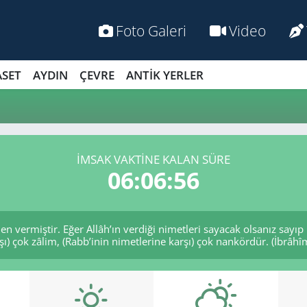
Foto Galeri
Video
ASET
AYDIN
ÇEVRE
ANTİK YERLER
İMSAK VAKTİNE KALAN SÜRE
06:06:55
nden vermiştir. Eğer Allâh’ın verdiği nimetleri sayacak olsanız sayıp
şı) çok zâlim, (Rabb’inin nimetlerine karşı) çok nankördür. (İbrâhî