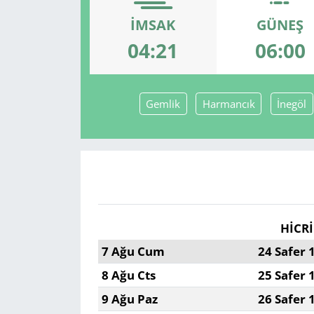
İMSAK
GÜNEŞ
GÜNDEM
04:21
06:00
HABERDE İNSAN
KÜLTÜR SANAT
Gemlik
Harmancık
İnegöl
MAGAZİN
POLİTİKA
RESMİ İLANLAR
HİCRİ
SAĞLIK
7 Ağu Cum
24 Safer 
8 Ağu Cts
25 Safer 
SİYASET
9 Ağu Paz
26 Safer 
SPOR