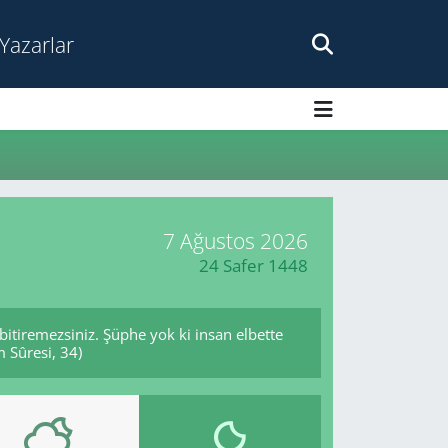
Yazarlar
7 Ağustos 2026
24 Safer 1448
 bitiremezsiniz. Şüphe yok ki insan elbette
m Sûresi, 34)