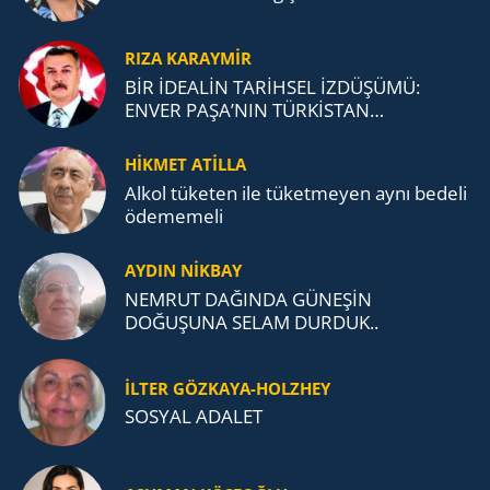
RIZA KARAYMIR
BİR İDEALİN TARİHSEL İZDÜŞÜMÜ:
ENVER PAŞA’NIN TÜRKİSTAN
MÜCADELESİ VE TÜRK DEVLETLERİ
TEŞKİLATI’NA UZANAN MİRASI
HİKMET ATİLLA
Alkol tü­ke­ten ile tü­ket­me­yen aynı be­de­li
öde­me­me­li
AYDIN NİKBAY
NEMRUT DAĞINDA GÜNEŞİN
DOĞUŞUNA SELAM DURDUK..
İLTER GÖZKAYA-HOLZHEY
SOSYAL ADALET