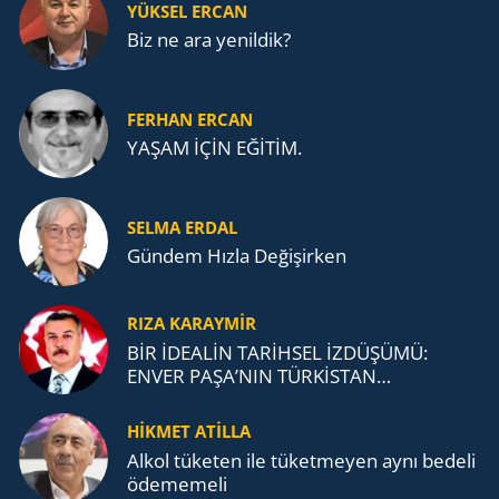
YÜKSEL ERCAN
Biz ne ara yenildik?
FERHAN ERCAN
YAŞAM İÇİN EĞİTİM.
SELMA ERDAL
Gündem Hızla Değişirken
RIZA KARAYMIR
BİR İDEALİN TARİHSEL İZDÜŞÜMÜ:
ENVER PAŞA’NIN TÜRKİSTAN
MÜCADELESİ VE TÜRK DEVLETLERİ
TEŞKİLATI’NA UZANAN MİRASI
HİKMET ATİLLA
Alkol tü­ke­ten ile tü­ket­me­yen aynı be­de­li
öde­me­me­li