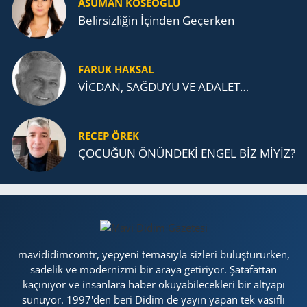
ASUMAN KÖSEOĞLU
Belirsizliğin İçinden Geçerken
FARUK HAKSAL
VİCDAN, SAĞ­DU­YU VE ADA­LET…
RECEP ÖREK
ÇOCUĞUN ÖNÜNDEKİ ENGEL BİZ MİYİZ?
mavididimcomtr, yepyeni temasıyla sizleri buluştururken,
sadelik ve modernizmi bir araya getiriyor. Şatafattan
kaçınıyor ve insanlara haber okuyabilecekleri bir altyapı
sunuyor. 1997'den beri Didim de yayın yapan tek vasıflı