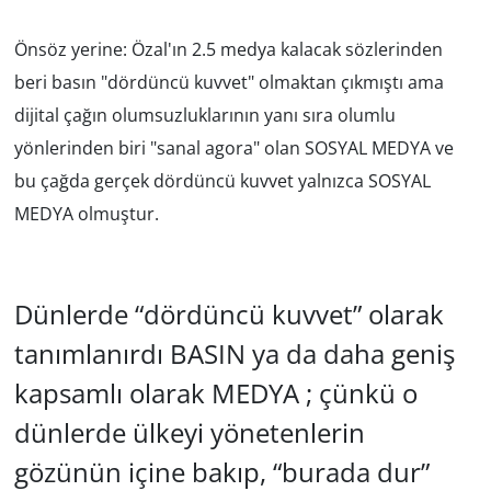
GÜNDEM
Önsöz yerine: Özal'ın 2.5 medya kalacak sözlerinden
beri basın "dördüncü kuvvet" olmaktan çıkmıştı ama
HABERDE İNSAN
dijital çağın olumsuzluklarının yanı sıra olumlu
yönlerinden biri "sanal agora" olan SOSYAL MEDYA ve
KÜLTÜR SANAT
bu çağda gerçek dördüncü kuvvet yalnızca SOSYAL
MAGAZİN
MEDYA olmuştur.
POLİTİKA
Dünlerde “dördüncü kuvvet” olarak
RESMİ İLANLAR
tanımlanırdı BASIN ya da daha geniş
SAĞLIK
kapsamlı olarak MEDYA ; çünkü o
dünlerde ülkeyi yönetenlerin
SİYASET
gözünün içine bakıp, “burada dur”
SPOR