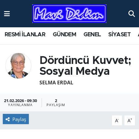
ANTİK YERLER
Nöbetçi Eczaneler
RESMİ İLANLAR
GÜNDEM
GENEL
SİYASET
ASAYİŞ
Hava Durumu
AYDIN
Namaz Vakitleri
Dördüncü Kuvvet;
Sosyal Medya
BİLİM VE TEKNOLOJİ
Trafik Durumu
SELMA ERDAL
ÇEVRE
Süper Lig Puan Durumu ve Fikstür
21.02.2026 - 09:30
2
EĞİTİM
Tüm Manşetler
YAYINLANMA
PAYLAŞIM
EKONOMİ
Son Dakika Haberleri
Paylaş
-
+
A
A
GENEL
Haber Arşivi