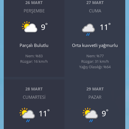
26 MART
27 MART
PERŞEMBE
CUMA
°
°
9
11
Parçalı Bulutlu
Orta kuvvetli yağmurlu
Nem: %83
Nem: %77
Rüzgar: 16 km/h
Rüzgar: 31 km/h
Yağış Olasılığı: %64
28 MART
29 MART
CUMARTESI
PAZAR
°
°
11
9