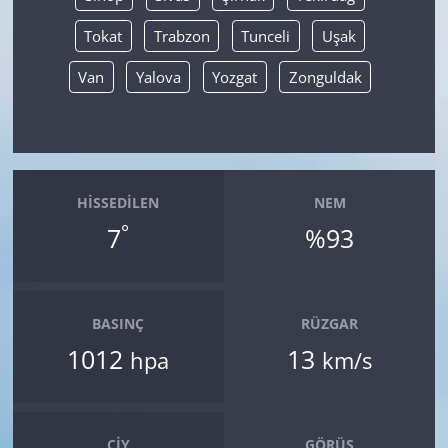
Tokat
Trabzon
Tunceli
Uşak
Van
Yalova
Yozgat
Zonguldak
HISSEDILEN
NEM
°
7
%93
BASINÇ
RÜZGAR
1012
13
hpa
km/s
ÇIY
GÖRÜŞ