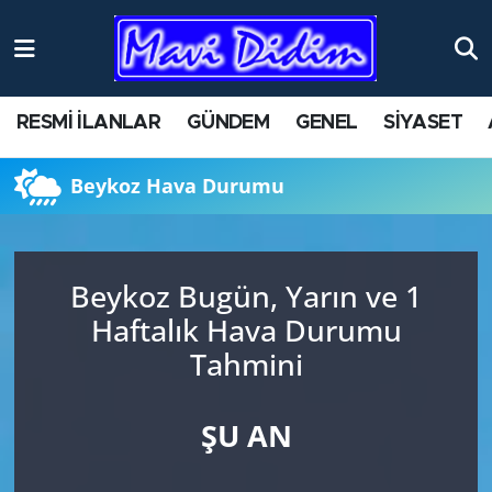
ANTİK YERLER
Nöbetçi Eczaneler
RESMİ İLANLAR
GÜNDEM
GENEL
SİYASET
ASAYİŞ
Hava Durumu
Beykoz Hava Durumu
AYDIN
Namaz Vakitleri
BİLİM VE TEKNOLOJİ
Trafik Durumu
Beykoz Bugün, Yarın ve 1
ÇEVRE
Süper Lig Puan Durumu ve Fikstür
Haftalık Hava Durumu
Tahmini
EĞİTİM
Tüm Manşetler
EKONOMİ
Son Dakika Haberleri
ŞU AN
GENEL
Haber Arşivi