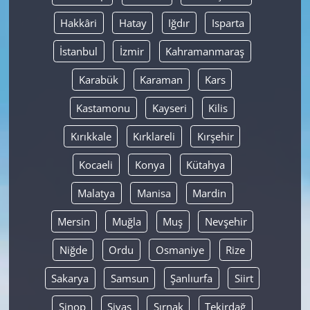
Hakkâri
Hatay
Iğdır
Isparta
İstanbul
İzmir
Kahramanmaraş
Karabük
Karaman
Kars
Kastamonu
Kayseri
Kilis
Kırıkkale
Kırklareli
Kırşehir
Kocaeli
Konya
Kütahya
Malatya
Manisa
Mardin
Mersin
Muğla
Muş
Nevşehir
Niğde
Ordu
Osmaniye
Rize
Sakarya
Samsun
Şanlıurfa
Siirt
Sinop
Sivas
Şırnak
Tekirdağ