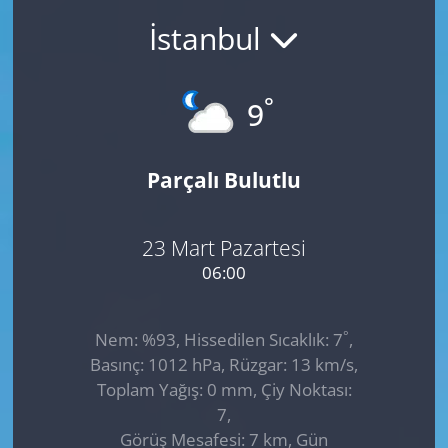
İstanbul
GÜNDEM
HABERDE İNSAN
°
9
KÜLTÜR SANAT
Parçalı Bulutlu
MAGAZİN
POLİTİKA
23 Mart Pazartesi
06:00
RESMİ İLANLAR
°
Nem: %93, Hissedilen Sıcaklık: 7
,
SAĞLIK
Basınç: 1012 hPa, Rüzgar: 13 km/s,
Toplam Yağış: 0 mm, Çiy Noktası:
SİYASET
7,
Görüş Mesafesi: 7 km, Gün
SPOR