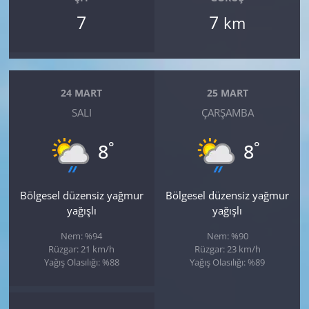
7
7
km
24 MART
25 MART
SALI
ÇARŞAMBA
°
°
8
8
Bölgesel düzensiz yağmur
Bölgesel düzensiz yağmur
yağışlı
yağışlı
Nem: %94
Nem: %90
Rüzgar: 21 km/h
Rüzgar: 23 km/h
Yağış Olasılığı: %88
Yağış Olasılığı: %89