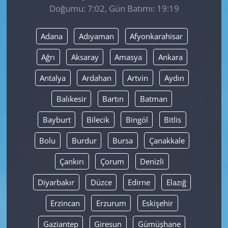
Doğumu: 7:02, Gün Batımı: 19:19
Yerel
Adana
Adıyaman
Afyonkarahisar
Ağrı
Aksaray
Amasya
Ankara
Antalya
Ardahan
Artvin
Aydın
Balıkesir
Bartın
Batman
Bayburt
Bilecik
Bingöl
Bitlis
Bolu
Burdur
Bursa
Çanakkale
Çankırı
Çorum
Denizli
Diyarbakır
Düzce
Edirne
Elazığ
Erzincan
Erzurum
Eskişehir
Gaziantep
Giresun
Gümüşhane