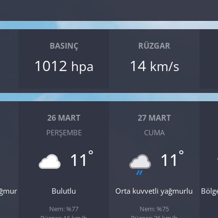
BASINÇ
RÜZGAR
1012
14
hpa
km/s
26 MART
27 MART
PERŞEMBE
CUMA
°
°
11
11
ağmur
Bulutlu
Orta kuvvetli yağmurlu
Bölg
Nem: %77
Nem: %75
Rüzgar: 16 km/h
Rüzgar: 36 km/h