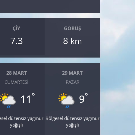
ÇIY
GÖRÜŞ
7.3
8
km
28 MART
29 MART
CUMARTESI
PAZAR
°
°
11
9
esel düzensiz yağmur
Bölgesel düzensiz yağmur
yağışlı
yağışlı