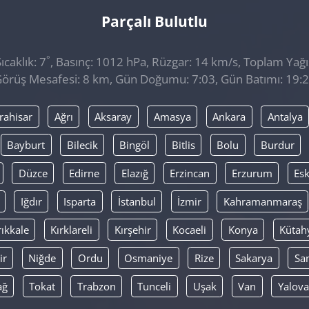
Parçalı Bulutlu
°
caklık: 7
, Basınç: 1012 hPa, Rüzgar: 14 km/s, Toplam Yağıs
örüş Mesafesi: 8 km, Gün Doğumu: 7:03, Gün Batımı: 19:
rahisar
Ağrı
Aksaray
Amasya
Ankara
Antalya
Bayburt
Bilecik
Bingöl
Bitlis
Bolu
Burdur
Düzce
Edirne
Elazığ
Erzincan
Erzurum
Esk
Iğdır
Isparta
İstanbul
İzmir
Kahramanmaraş
rıkkale
Kırklareli
Kırşehir
Kocaeli
Konya
Kütah
ir
Niğde
Ordu
Osmaniye
Rize
Sakarya
Sa
ağ
Tokat
Trabzon
Tunceli
Uşak
Van
Yalova