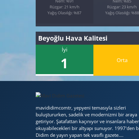
Nem: %91
Nem: %85
Rüzgar: 21 km/h
Rüzgar: 23 km/h
Yağış Olasılığı: %87
Yağış Olasılığı: %88
Beyoğlu Hava Kalitesi
İyi
1
Orta
mavididimcomtr, yepyeni temasıyla sizleri
buluştururken, sadelik ve modernizmi bir araya
getiriyor. Şatafattan kaçınıyor ve insanlara haber
okuyabilecekleri bir altyapı sunuyor. 1997'den b
Didim de yayın yapan tek vasıflı gazete....