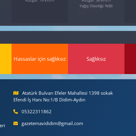
Yağış Olasılığı: %86
Hassaslar için sağlıksız
Sağlıksız
Atatürk Bulvarı Efeler Mahallesi 1398 sokak
Efendi İş Hanı No:1/B Didim-Aydın
05322311862
gazetemavididim@gmail.com
eri