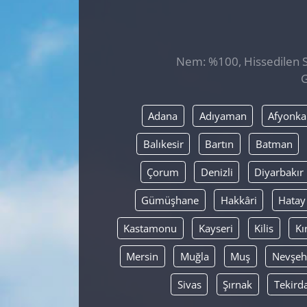
GÜNDEM
HABERDE İNSAN
Nem: %100, Hissedilen Sı
G
KÜLTÜR SANAT
Adana
Adıyaman
Afyonka
MAGAZİN
Balıkesir
Bartın
Batman
POLİTİKA
Çorum
Denizli
Diyarbakır
RESMİ İLANLAR
Gümüşhane
Hakkâri
Hatay
Kastamonu
Kayseri
Kilis
Kı
SAĞLIK
Mersin
Muğla
Muş
Nevşeh
SİYASET
Sivas
Şırnak
Tekird
SPOR