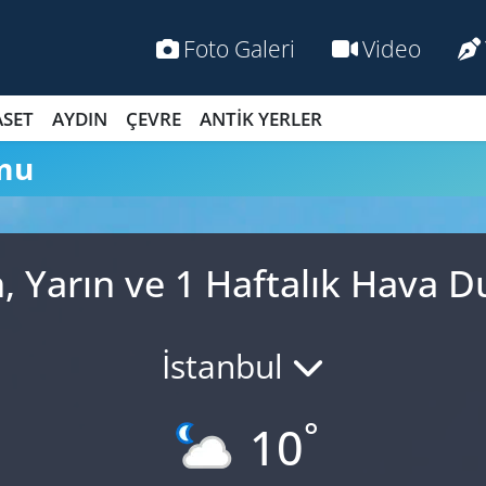
Foto Galeri
Video
ASET
AYDIN
ÇEVRE
ANTİK YERLER
mu
, Yarın ve 1 Haftalık Hava 
İstanbul
°
10