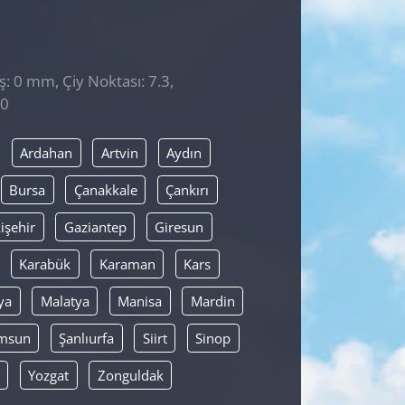
̧: 0 mm, Çiy Noktası: 7.3,
20
Ardahan
Artvin
Aydın
Bursa
Çanakkale
Çankırı
işehir
Gaziantep
Giresun
Karabük
Karaman
Kars
ya
Malatya
Manisa
Mardin
msun
Şanlıurfa
Siirt
Sinop
Yozgat
Zonguldak