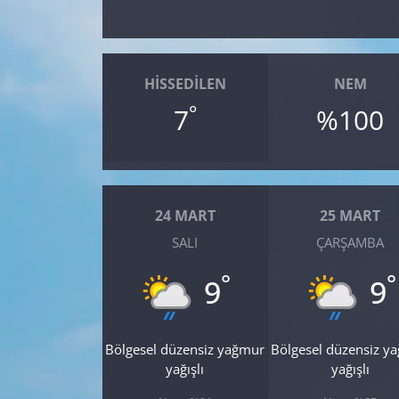
Yerel
HISSEDILEN
NEM
°
7
%100
24 MART
25 MART
SALI
ÇARŞAMBA
°
°
9
9
Bölgesel düzensiz yağmur
Bölgesel düzensiz y
yağışlı
yağışlı