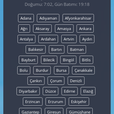
Doğumu: 7:02, Gün Batımı: 19:18
Yerel
Adana
Adıyaman
Afyonkarahisar
Ağrı
Aksaray
Amasya
Ankara
Antalya
Ardahan
Artvin
Aydın
Balıkesir
Bartın
Batman
Bayburt
Bilecik
Bingöl
Bitlis
Bolu
Burdur
Bursa
Çanakkale
Çankırı
Çorum
Denizli
Diyarbakır
Düzce
Edirne
Elazığ
Erzincan
Erzurum
Eskişehir
Gaziantep
Giresun
Gümüşhane