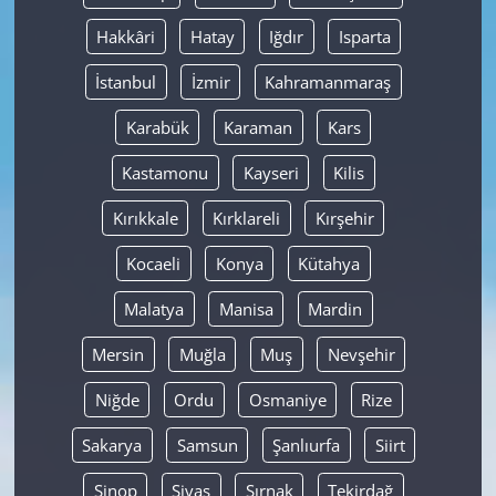
Hakkâri
Hatay
Iğdır
Isparta
İstanbul
İzmir
Kahramanmaraş
Karabük
Karaman
Kars
Kastamonu
Kayseri
Kilis
Kırıkkale
Kırklareli
Kırşehir
Kocaeli
Konya
Kütahya
Malatya
Manisa
Mardin
Mersin
Muğla
Muş
Nevşehir
Niğde
Ordu
Osmaniye
Rize
Sakarya
Samsun
Şanlıurfa
Siirt
Sinop
Sivas
Şırnak
Tekirdağ