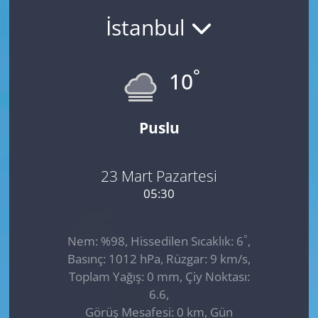
İstanbul
GÜNDEM
HABERDE İNSAN
°
10
KÜLTÜR SANAT
Puslu
MAGAZİN
POLİTİKA
23 Mart Pazartesi
05:30
RESMİ İLANLAR
°
Nem: %98, Hissedilen Sıcaklık: 6
,
SAĞLIK
Basınç: 1012 hPa, Rüzgar: 9 km/s,
Toplam Yağış: 0 mm, Çiy Noktası:
SİYASET
6.6,
Görüş Mesafesi: 0 km, Gün
SPOR