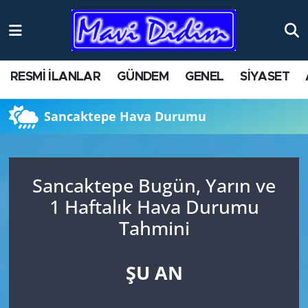
ANTİK YERLER
Nöbetçi Eczaneler
RESMİ İLANLAR
GÜNDEM
GENEL
SİYASET
ASAYİŞ
Hava Durumu
Sancaktepe Hava Durumu
AYDIN
Namaz Vakitleri
BİLİM VE TEKNOLOJİ
Trafik Durumu
Sancaktepe Bugün, Yarın ve
ÇEVRE
Süper Lig Puan Durumu ve Fikstür
1 Haftalık Hava Durumu
Tahmini
EĞİTİM
Tüm Manşetler
EKONOMİ
Son Dakika Haberleri
ŞU AN
GENEL
Haber Arşivi