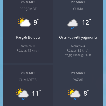
26 MART
27 MART
PERŞEMBE
CUMA
°
°
9
12
Parçalı Bulutlu
Orta kuvvetli yağmurlu
Nem: %80
Nem: %74
Rüzgar: 15 km/h
Rüzgar: 32 km/h
Yağış Olasılığı: %88
28 MART
29 MART
CUMARTESI
PAZAR
°
°
11
8