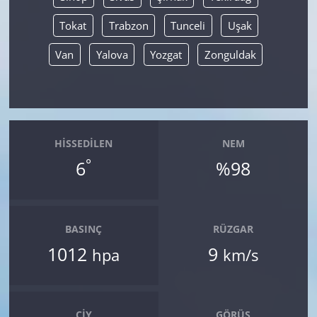
Tokat
Trabzon
Tunceli
Uşak
Van
Yalova
Yozgat
Zonguldak
HISSEDILEN
NEM
°
6
%98
BASINÇ
RÜZGAR
1012
9
hpa
km/s
ÇIY
GÖRÜŞ