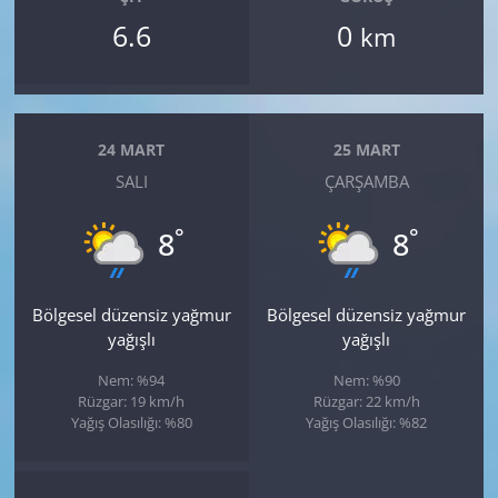
6.6
0
km
24 MART
25 MART
SALI
ÇARŞAMBA
°
°
8
8
Bölgesel düzensiz yağmur
Bölgesel düzensiz yağmur
yağışlı
yağışlı
Nem: %94
Nem: %90
Rüzgar: 19 km/h
Rüzgar: 22 km/h
Yağış Olasılığı: %80
Yağış Olasılığı: %82