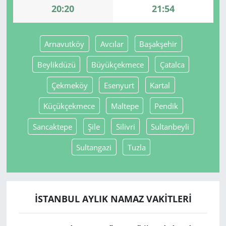
20:20
21:54
Yerel
Arnavutköy
Avcılar
Başakşehir
Beylikdüzü
Büyükçekmece
Çatalca
Çekmeköy
Esenyurt
Kartal
Küçükçekmece
Maltepe
Pendik
Sancaktepe
Şile
Silivri
Sultanbeyli
Sultangazi
Tuzla
İSTANBUL AYLIK NAMAZ VAKITLERI