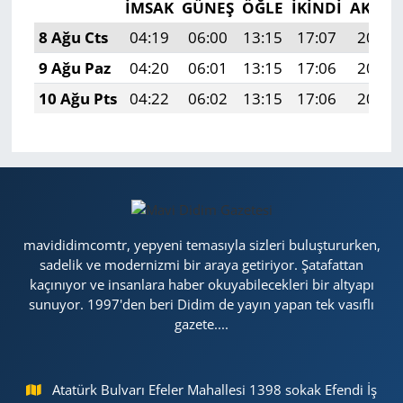
İMSAK
GÜNEŞ
ÖĞLE
İKINDI
AKŞA
8 Ağu Cts
04:19
06:00
13:15
17:07
20:20
9 Ağu Paz
04:20
06:01
13:15
17:06
20:19
10 Ağu Pts
04:22
06:02
13:15
17:06
20:18
mavididimcomtr, yepyeni temasıyla sizleri buluştururken,
sadelik ve modernizmi bir araya getiriyor. Şatafattan
kaçınıyor ve insanlara haber okuyabilecekleri bir altyapı
sunuyor. 1997'den beri Didim de yayın yapan tek vasıflı
gazete....
Atatürk Bulvarı Efeler Mahallesi 1398 sokak Efendi İş