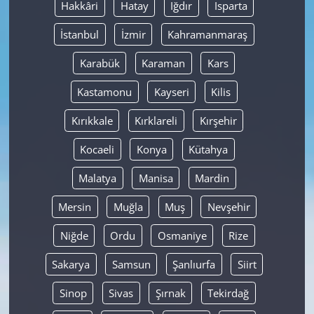
Hakkâri
Hatay
Iğdır
Isparta
İstanbul
İzmir
Kahramanmaraş
Karabük
Karaman
Kars
Kastamonu
Kayseri
Kilis
Kırıkkale
Kırklareli
Kırşehir
Kocaeli
Konya
Kütahya
Malatya
Manisa
Mardin
Mersin
Muğla
Muş
Nevşehir
Niğde
Ordu
Osmaniye
Rize
Sakarya
Samsun
Şanlıurfa
Siirt
Sinop
Sivas
Şırnak
Tekirdağ