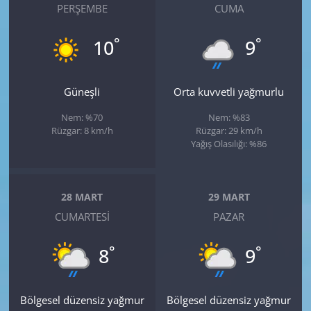
PERŞEMBE
CUMA
°
°
10
9
Güneşli
Orta kuvvetli yağmurlu
Nem: %70
Nem: %83
Rüzgar: 8 km/h
Rüzgar: 29 km/h
Yağış Olasılığı: %86
28 MART
29 MART
CUMARTESI
PAZAR
°
°
8
9
Bölgesel düzensiz yağmur
Bölgesel düzensiz yağmur