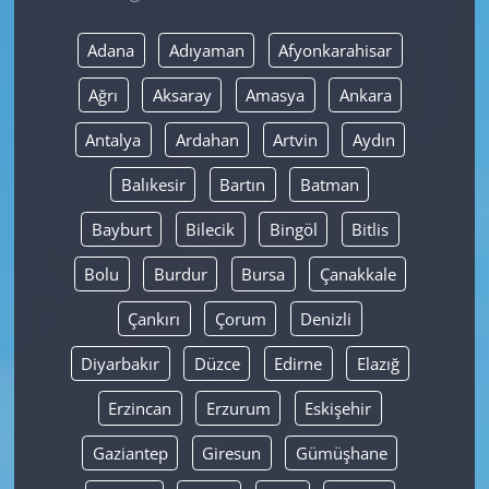
Yerel
Adana
Adıyaman
Afyonkarahisar
Ağrı
Aksaray
Amasya
Ankara
Antalya
Ardahan
Artvin
Aydın
Balıkesir
Bartın
Batman
Bayburt
Bilecik
Bingöl
Bitlis
Bolu
Burdur
Bursa
Çanakkale
Çankırı
Çorum
Denizli
Diyarbakır
Düzce
Edirne
Elazığ
Erzincan
Erzurum
Eskişehir
Gaziantep
Giresun
Gümüşhane