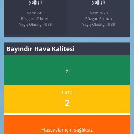
yağışlı
yağışlı
Nem: %83
Nem: %78
Rüzgar: 12 km/h
Rüzgar: 8 km/h
Yağış Olasılığı: %88
Yağış Olasılığı: %89
Bayındır Hava Kalitesi
İyi
Orta
2
Hassaslar için sağlıksız