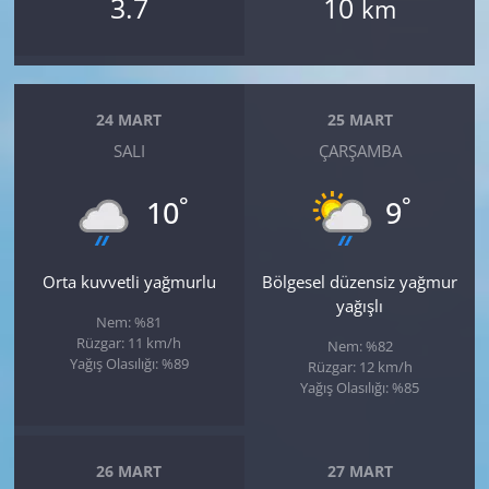
3.7
10
km
24 MART
25 MART
SALI
ÇARŞAMBA
°
°
10
9
Orta kuvvetli yağmurlu
Bölgesel düzensiz yağmur
yağışlı
Nem: %81
Rüzgar: 11 km/h
Nem: %82
Yağış Olasılığı: %89
Rüzgar: 12 km/h
Yağış Olasılığı: %85
26 MART
27 MART