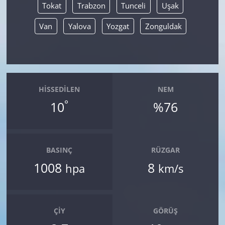
Tokat
Trabzon
Tunceli
Uşak
Van
Yalova
Yozgat
Zonguldak
HISSEDILEN
NEM
°
10
%76
BASINÇ
RÜZGAR
1008
8
hpa
km/s
ÇIY
GÖRÜŞ