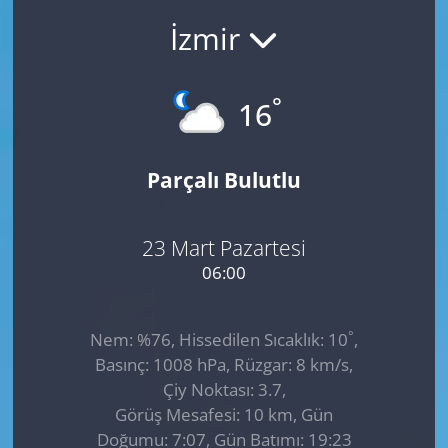
İzmir
GÜNDEM
HABERDE İNSAN
°
16
KÜLTÜR SANAT
Parçalı Bulutlu
MAGAZİN
POLİTİKA
23 Mart Pazartesi
06:00
RESMİ İLANLAR
°
Nem: %76, Hissedilen Sıcaklık: 10
,
SAĞLIK
Basınç: 1008 hPa, Rüzgar: 8 km/s,
Çiy Noktası: 3.7,
SİYASET
Görüş Mesafesi: 10 km, Gün
Doğumu: 7:07, Gün Batımı: 19:23
SPOR