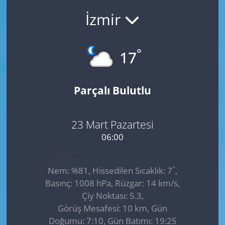
İzmir
GÜNDEM
HABERDE İNSAN
°
17
KÜLTÜR SANAT
Parçalı Bulutlu
MAGAZİN
POLİTİKA
23 Mart Pazartesi
06:00
RESMİ İLANLAR
°
Nem: %81, Hissedilen Sıcaklık: 7
,
SAĞLIK
Basınç: 1008 hPa, Rüzgar: 14 km/s,
Çiy Noktası: 5.3,
SİYASET
Görüş Mesafesi: 10 km, Gün
Doğumu: 7:10, Gün Batımı: 19:25
SPOR