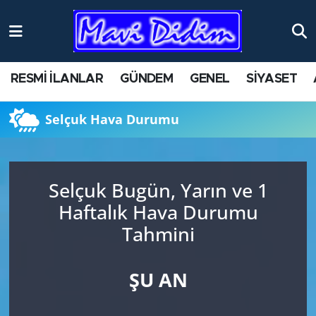
ANTİK YERLER
Nöbetçi Eczaneler
RESMİ İLANLAR
GÜNDEM
GENEL
SİYASET
ASAYİŞ
Hava Durumu
Selçuk Hava Durumu
AYDIN
Namaz Vakitleri
BİLİM VE TEKNOLOJİ
Trafik Durumu
Selçuk Bugün, Yarın ve 1
ÇEVRE
Süper Lig Puan Durumu ve Fikstür
Haftalık Hava Durumu
Tahmini
EĞİTİM
Tüm Manşetler
EKONOMİ
Son Dakika Haberleri
ŞU AN
GENEL
Haber Arşivi