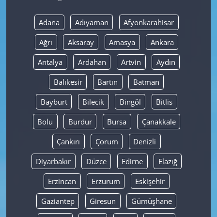
Yerel
Adana
Adıyaman
Afyonkarahisar
Ağrı
Aksaray
Amasya
Ankara
Antalya
Ardahan
Artvin
Aydın
Balıkesir
Bartın
Batman
Bayburt
Bilecik
Bingöl
Bitlis
Bolu
Burdur
Bursa
Çanakkale
Çankırı
Çorum
Denizli
Diyarbakır
Düzce
Edirne
Elazığ
Erzincan
Erzurum
Eskişehir
Gaziantep
Giresun
Gümüşhane