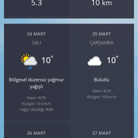
5.3
10
km
24 MART
25 MART
SALI
ÇARŞAMBA
°
°
10
10
Bölgesel düzensiz yağmur
Bulutlu
yağışlı
Nem: %79
Rüzgar: 19 km/h
Nem: %79
Rüzgar: 10 km/h
Yağış Olasılığı: %86
26 MART
27 MART