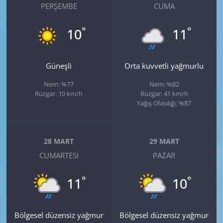
PERŞEMBE
CUMA
°
°
10
11
Güneşli
Orta kuvvetli yağmurlu
Nem: %77
Nem: %82
Rüzgar: 10 km/h
Rüzgar: 41 km/h
Yağış Olasılığı: %87
28 MART
29 MART
CUMARTESI
PAZAR
°
°
11
10
Bölgesel düzensiz yağmur
Bölgesel düzensiz yağmur