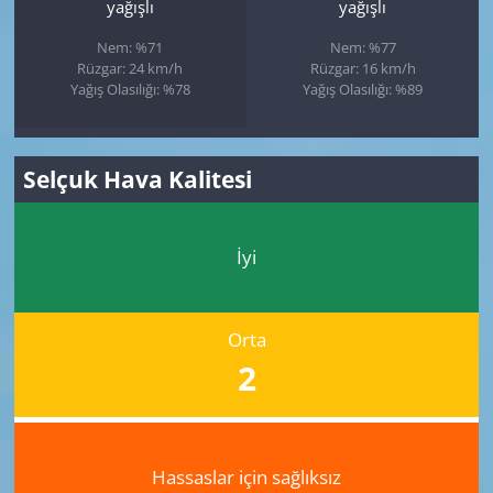
yağışlı
yağışlı
Nem: %71
Nem: %77
Rüzgar: 24 km/h
Rüzgar: 16 km/h
Yağış Olasılığı: %78
Yağış Olasılığı: %89
Selçuk Hava Kalitesi
İyi
Orta
2
Hassaslar için sağlıksız