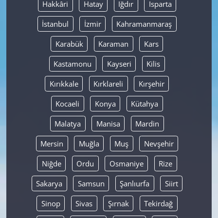
Hakkâri
Hatay
Iğdır
Isparta
İstanbul
İzmir
Kahramanmaraş
Karabük
Karaman
Kars
Kastamonu
Kayseri
Kilis
Kırıkkale
Kırklareli
Kırşehir
Kocaeli
Konya
Kütahya
Malatya
Manisa
Mardin
Mersin
Muğla
Muş
Nevşehir
Niğde
Ordu
Osmaniye
Rize
Sakarya
Samsun
Şanlıurfa
Siirt
Sinop
Sivas
Şırnak
Tekirdağ