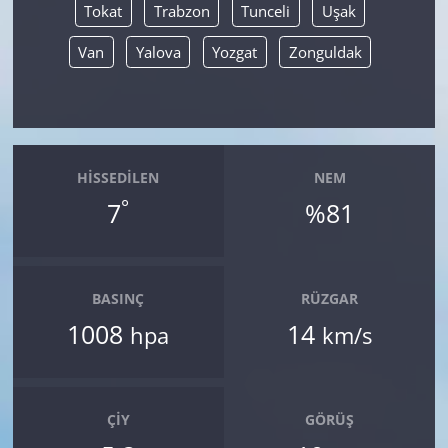
Tokat
Trabzon
Tunceli
Uşak
Van
Yalova
Yozgat
Zonguldak
HISSEDILEN
NEM
°
7
%81
BASINÇ
RÜZGAR
1008
14
hpa
km/s
ÇIY
GÖRÜŞ