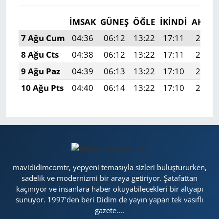
İMSAK
GÜNEŞ
ÖĞLE
İKINDI
AKŞA
7 Ağu Cum
04:36
06:12
13:22
17:11
20:23
8 Ağu Cts
04:38
06:12
13:22
17:11
20:22
9 Ağu Paz
04:39
06:13
13:22
17:10
20:21
10 Ağu Pts
04:40
06:14
13:22
17:10
20:20
mavididimcomtr, yepyeni temasıyla sizleri buluştururken,
sadelik ve modernizmi bir araya getiriyor. Şatafattan
kaçınıyor ve insanlara haber okuyabilecekleri bir altyapı
sunuyor. 1997'den beri Didim de yayın yapan tek vasıflı
gazete....