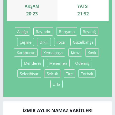
AKŞAM
YATSI
Yerel
20:23
21:52
Aliağa
Bayındır
Bergama
Beydağ
Çeşme
Dikili
Foça
Güzelbahçe
Karaburun
Kemalpaşa
Kiraz
Kınık
Menderes
Menemen
Ödemiş
Seferihisar
Selçuk
Tire
Torbalı
Urla
İZMIR AYLIK NAMAZ VAKITLERI