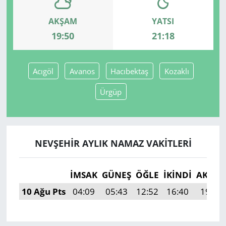
AKŞAM
YATSI
Yerel
19:50
21:18
Acıgöl
Avanos
Hacıbektaş
Kozaklı
Ürgüp
NEVŞEHIR AYLIK NAMAZ VAKITLERI
İMSAK
GÜNEŞ
ÖĞLE
İKINDI
AKŞA
10 Ağu Pts
04:09
05:43
12:52
16:40
19:50