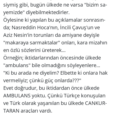
siy­miş gibi, bugün ül­ke­de ne varsa "bizim sa­
ye­miz­de" di­ye­bil­mek­te­dir­ler.
Öy­le­si­ne ki ya­pı­lan bu açık­la­ma­lar son­ra­sın­
da; Nas­red­din Hoca'nın, İncili Çavuş'un ve
Aziz Nesin'in to­run­la­rı da ami­ya­ne de­yiş­le
"ma­ka­ra­ya sar­mak­ta­lar" on­la­rı, kara mi­za­hın
en özlü söz­le­ri­ni üre­te­rek...
Ör­ne­ğin; ik­ti­dar­la­rın­dan ön­ce­sin­de ül­ke­de
"am­bu­lans" bile ol­ma­dı­ğı­nı söy­le­yen­le­re...
"Ki bu arada ne di­ye­lim? El­bet­te ki on­la­ra hak
ver­me­li­yiz; çünkü güç on­lar­da???"
Evet doğ­ru­dur, bu ik­ti­dar­dan önce ül­ke­de
AM­BU­LANS yoktu. Çünkü Türk­çe ko­nu­şu­lan
ve Türk ola­rak ya­şa­nı­lan bu ül­ke­de CAN­KUR­
TA­RAN araç­la­rı vardı.