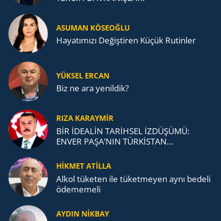
ASUMAN KÖSEOĞLU
Ha­ya­tı­mı­zı De­ğiş­ti­ren Küçük Ru­tin­ler
YÜKSEL ERCAN
Biz ne ara yenildik?
RIZA KARAYMIR
BİR İDEALİN TARİHSEL İZDÜŞÜMÜ:
ENVER PAŞA’NIN TÜRKİSTAN
MÜCADELESİ VE TÜRK DEVLETLERİ
TEŞKİLATI’NA UZANAN MİRASI
HİKMET ATİLLA
Alkol tü­ke­ten ile tü­ket­me­yen aynı be­de­li
öde­me­me­li
AYDIN NİKBAY