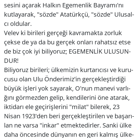
se­si­ni aça­rak Hal­kın Ege­men­lik Bay­ra­mı'nı
kut­la­ya­rak, "sözde" Ata­türk­çü, "sözde" Ulu­sal­
cı ol­du­lar.
Velev ki bi­ri­le­ri ger­çe­ği kav­ra­mak­ta zor­luk
çekse de ya da bu ger­çek on­la­rı ra­hat­sız etse
de biz çok iyi bi­li­yo­ruz; EGE­MENLİK ULU­SUN­
DUR!
Bi­li­yo­ruz bi­ri­le­ri; ül­ke­mi­zin kur­ta­rı­cı­sı ve ku­ru­
cu­su olan Ulu Ön­de­ri­miz'in ger­çek­leş­tir­di­ği
büyük iş­le­ri yok sa­ya­rak, O'nun ma­ne­vi var­lı­
ğı­nı gör­mez­den gelip, ken­di­le­ri­ni öne ata­rak,
ik­ti­da­rı ele ge­çi­riş­le­ri­ni "milat" bi­le­rek, 23
Nisan 1923'den beri ger­çek­leş­ti­ri­len ve ba­şa­rı­
lan ne varsa "inkar" et­mek­te­dir­ler. Sanki ülke
daha ön­ce­sin­de dün­ya­nın en geri kal­mış ül­ke­