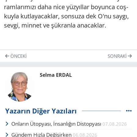
ram­la­rı­mı­zı daha nice yüz­yıl­lar bo­yun­ca coş­
kuy­la kut­la­ya­cak­lar, son­su­za dek O'nu saygı,
sevgi, min­net ve şük­ran­la ana­cak­lar.
ÖNCEKI
SONRAKI
Selma ERDAL
Yazarın Diğer Yazıları
Onların Ütopyası, İnsanlığın Distopyası
07.08.2026
Gündem Hızla Değişirken
06.08.2026