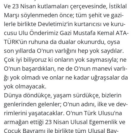
Ve 23 Nisan kut­la­ma­la­rı çer­çe­ve­sin­de, İstik­lal
Marşı söy­len­me­den önce; tüm şehit ve ga­zi­
ler­le bir­lik­te Dev­le­ti­miz'in kur­ta­rı­cı­sı ve ku­ru­
cu­su Ulu Ön­de­ri­miz Gazi Mus­ta­fa Kemal ATA­
TÜRK'ün ru­hu­na da du­alar oku­nur­du, oysa
son yıl­lar­da O'nun var­lı­ğı­nı hep yok say­dı­lar.
Çok iyi bi­li­yo­ruz ki on­la­rın yok say­ma­sıy­la; ne
O'nun ba­şar­dık­la­rı, ne de O'nun ma­ne­vi var­lı­
ğı yok ol­ma­dı ve onlar ne kadar uğ­raş­sa­lar da
yok ol­ma­ya­cak.
Dünya dön­dük­çe, yaşam sür­dük­çe, biz­le­rin
gen­le­rin­den ge­len­ler; O'nun adını, ilke ve dev­
rim­le­ri­ni ya­şa­ta­cak­lar. O'nun Türk Ulusu'na
ar­ma­ğan et­ti­ği 23 Nisan Ulu­sal Ege­men­lik ve
Çocuk Bay­ra­mı ile bir­lik­te tüm Ulu­sal Bay­