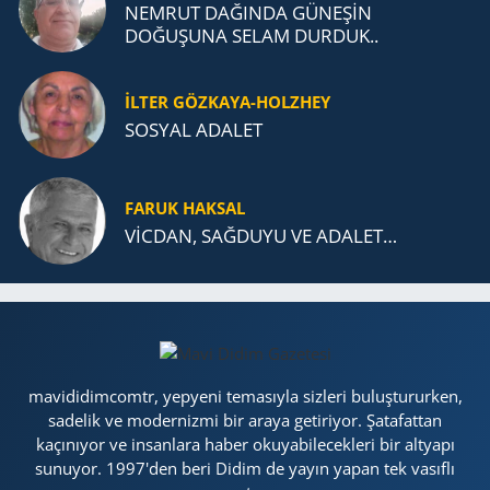
NEMRUT DAĞINDA GÜNEŞİN
DOĞUŞUNA SELAM DURDUK..
İLTER GÖZKAYA-HOLZHEY
SOSYAL ADALET
FARUK HAKSAL
VİCDAN, SAĞ­DU­YU VE ADA­LET…
mavididimcomtr, yepyeni temasıyla sizleri buluştururken,
sadelik ve modernizmi bir araya getiriyor. Şatafattan
kaçınıyor ve insanlara haber okuyabilecekleri bir altyapı
sunuyor. 1997'den beri Didim de yayın yapan tek vasıflı