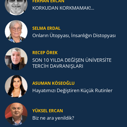
FERHAN ERCAN
KORKUDAN KORKMAMAK!...
SELMA ERDAL
Onların Ütopyası, İnsanlığın Distopyası
RECEP ÖREK
SON 10 YILDA DEĞİŞEN ÜNİVERSİTE
TERCİH DAVRANIŞLARI
ASUMAN KÖSEOĞLU
Ha­ya­tı­mı­zı De­ğiş­ti­ren Küçük Ru­tin­ler
YÜKSEL ERCAN
Biz ne ara yenildik?