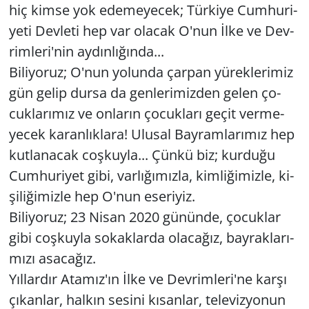
hiç kimse yok ede­me­yecek; Tür­ki­ye Cum­hu­ri­
ye­ti Dev­le­ti hep var ola­cak O'nun İlke ve Dev­
Yerel
rim­le­ri'nin ay­dın­lı­ğın­da...
Bi­li­yo­ruz; O'nun yo­lun­da çar­pan yü­rek­le­ri­miz
gün gelip dursa da gen­le­ri­miz­den gelen ço­
cuk­la­rı­mız ve on­la­rın ço­cuk­la­rı geçit ver­me­
yecek ka­ran­lık­la­ra! Ulu­sal Bay­ram­la­rı­mız hep
kut­la­na­cak coş­kuy­la... Çünkü biz; kur­du­ğu
Cum­hu­ri­yet gibi, var­lı­ğı­mız­la, kim­li­ği­miz­le, ki­
şi­li­ği­miz­le hep O'nun ese­ri­yiz.
Bi­li­yo­ruz; 23 Nisan 2020 gü­nün­de, ço­cuk­lar
gibi coş­kuy­la so­kak­lar­da ola­ca­ğız, bay­rak­la­rı­
mı­zı asa­ca­ğız.
Yıl­lar­dır Ata­mız'ın İlke ve Dev­rim­le­ri'ne karşı
çı­kan­lar, hal­kın se­si­ni kı­san­lar, te­le­viz­yo­nun