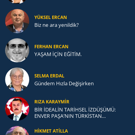
YÜKSEL ERCAN
Biz ne ara yenildik?
FERHAN ERCAN
YAŞAM İÇİN EĞİTİM.
SELMA ERDAL
Gündem Hızla Değişirken
RIZA KARAYMIR
BİR İDEALİN TARİHSEL İZDÜŞÜMÜ:
ENVER PAŞA’NIN TÜRKİSTAN
MÜCADELESİ VE TÜRK DEVLETLERİ
TEŞKİLATI’NA UZANAN MİRASI
HİKMET ATİLLA