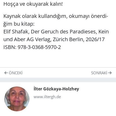
Hoşça ve oku­ya­rak kalın!
Kay­nak ola­rak kul­lan­dı­ğım, oku­ma­yı öner­di­
ğim bu kitap:
Elif Sha­fak, Der Ge­ruch des Pa­ra­di­eses, Kein
und Aber AG Ver­lag, Zü­rich Ber­lin, 2026/17
ISBN: 978-3-0368-5970-2
ÖNCEKI
SONRAKI
İlter Gözkaya-Holzhey
www.iltergh.de