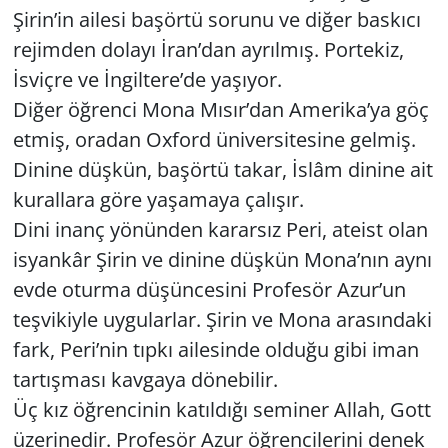
Şirin’in aile­si ba­şör­tü so­ru­nu ve diğer bas­kı­cı
re­jim­den do­la­yı İran’dan ay­rıl­mış. Por­te­kiz,
İsviç­re ve İngil­te­re’de ya­şı­yor.
Diğer öğ­ren­ci Mona Mısır’dan Ame­ri­ka’ya göç
etmiş, ora­dan Ox­ford üni­ver­si­te­si­ne gel­miş.
Di­ni­ne düş­kün, ba­şör­tü takar, İslâm di­ni­ne ait
ku­ral­la­ra göre ya­şa­ma­ya ça­lı­şır.
Dini inanç yö­nün­den ka­rar­sız Peri, ate­ist olan
is­yan­kâr Şirin ve di­ni­ne düş­kün Mona’nın aynı
evde otur­ma dü­şün­ce­si­ni Pro­fe­sör Azur’un
teş­vi­kiy­le uy­gu­lar­lar. Şirin ve Mona ara­sın­da­ki
fark, Peri’nin tıpkı aile­sin­de ol­du­ğu gibi iman
tar­tış­ma­sı kav­ga­ya dö­ne­bi­lir.
Üç kız öğ­ren­ci­nin ka­tıl­dı­ğı se­mi­ner Allah, Gott
üze­ri­ne­dir. Pro­fe­sör Azur öğ­ren­ci­le­ri­ni denek