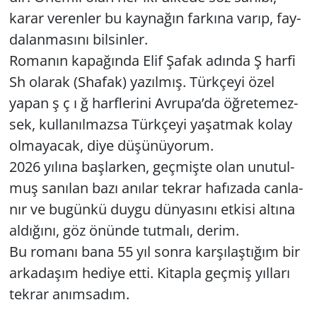
karar ve­ren­ler bu kay­na­ğın far­kı­na varıp, fay­
da­lan­ma­sı­nı bil­sin­ler.
Ro­ma­nın ka­pa­ğın­da Elif Şafak adın­da Ş harfi
Sh ola­rak (Sha­fak) ya­zıl­mış. Türk­çe­yi özel
yapan ş ç ı ğ harf­le­ri­ni Av­ru­pa’da öğ­re­te­mez­
sek, kul­la­nıl­maz­sa Türk­çe­yi ya­şat­mak kolay
ol­ma­ya­cak, diye dü­şü­nü­yo­rum.
2026 yı­lı­na baş­lar­ken, geç­miş­te olan unu­tul­
muş sa­nı­lan bazı anı­lar tek­rar ha­fı­za­da can­la­
nır ve bu­gün­kü duygu dün­ya­sı­nı et­ki­si al­tı­na
al­dı­ğı­nı, göz önün­de tut­ma­lı, derim.
Bu ro­ma­nı bana 55 yıl sonra kar­şı­laş­tı­ğım bir
ar­ka­da­şım he­di­ye etti. Ki­tap­la geç­miş yıl­la­rı
tek­rar anım­sa­dım.