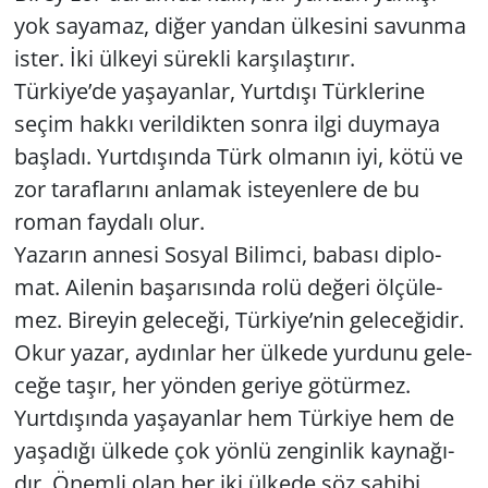
yok sa­ya­maz, diğer yan­dan ül­ke­si­ni sa­vun­ma
ister. İki ül­ke­yi sü­rek­li kar­şı­laş­tı­rır.
Tür­ki­ye’de ya­şa­yan­lar, Yurt­dı­şı Türk­le­ri­ne
seçim hakkı ve­ril­dik­ten sonra ilgi duy­ma­ya
baş­la­dı. Yurt­dı­şın­da Türk ol­ma­nın iyi, kötü ve
zor ta­raf­la­rı­nı an­la­mak is­te­yen­le­re de bu
roman fay­da­lı olur.
Ya­za­rın an­ne­si Sos­yal Bi­lim­ci, ba­ba­sı dip­lo­
mat. Aile­nin ba­şa­rı­sın­da rolü de­ğe­ri öl­çü­le­
mez. Bi­re­yin ge­le­ce­ği, Tür­ki­ye’nin ge­le­ce­ği­dir.
Okur yazar, ay­dın­lar her ül­ke­de yur­du­nu ge­le­
ce­ğe taşır, her yön­den ge­ri­ye gö­tür­mez.
Yurt­dı­şın­da ya­şa­yan­lar hem Tür­ki­ye hem de
ya­şa­dı­ğı ül­ke­de çok yönlü zen­gin­lik kay­na­ğı­
dır. Önem­li olan her iki ül­ke­de söz sa­hi­bi,