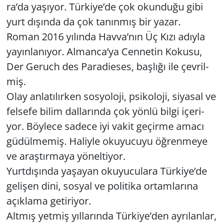
ra’da ya­şı­yor. Tür­ki­ye’de çok okun­du­ğu gibi
yurt dı­şın­da da çok ta­nın­mış bir yazar.
Yerel
Roman 2016 yı­lın­da Havva’nın Üç Kızı adıy­la
ya­yın­la­nı­yor. Al­man­ca’ya Cen­ne­tin Ko­ku­su,
Der Ge­ruch des Pa­ra­di­eses, baş­lı­ğı ile çev­ril­
miş.
Olay an­la­tı­lır­ken sos­yo­lo­ji, psi­ko­lo­ji, si­ya­sal ve
fel­se­fe bilim dal­la­rın­da çok yönlü bilgi içe­ri­
yor. Böy­le­ce sa­de­ce iyi vakit ge­çir­me amacı
gü­dül­me­miş. Ha­liy­le oku­yu­cu­yu öğ­ren­me­ye
ve araş­tır­ma­ya yö­nel­ti­yor.
Yurt­dı­şın­da ya­şa­yan oku­yu­cu­la­ra Tür­ki­ye’de
ge­li­şen dini, sos­yal ve po­li­ti­ka or­tam­la­rı­na
açık­la­ma ge­ti­ri­yor.
Alt­mış yet­miş yıl­la­rın­da Tür­ki­ye’den ay­rı­lan­lar,