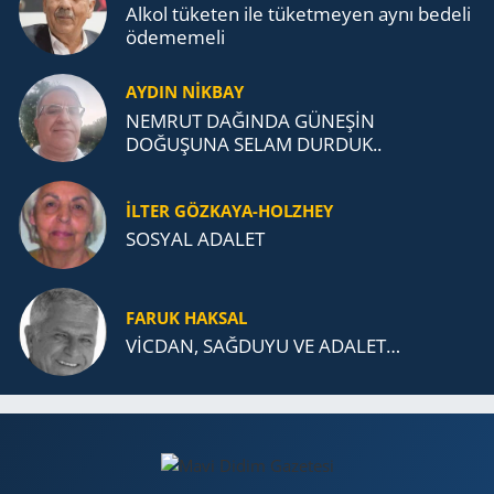
Alkol tü­ke­ten ile tü­ket­me­yen aynı be­de­li
öde­me­me­li
AYDIN NİKBAY
NEMRUT DAĞINDA GÜNEŞİN
DOĞUŞUNA SELAM DURDUK..
İLTER GÖZKAYA-HOLZHEY
SOSYAL ADALET
FARUK HAKSAL
VİCDAN, SAĞ­DU­YU VE ADA­LET…