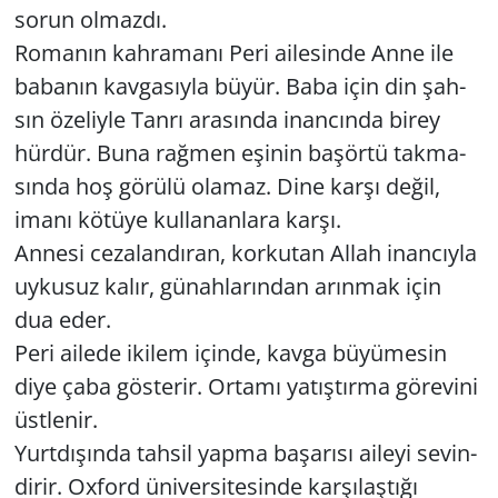
sorun ol­maz­dı.
Ro­ma­nın kah­ra­ma­nı Peri aile­sin­de Anne ile
ba­ba­nın kav­ga­sıy­la büyür. Baba için din şah­
sın öze­liy­le Tanrı ara­sın­da inan­cın­da birey
hür­dür. Buna rağ­men eşi­nin ba­şör­tü tak­ma­
sın­da hoş gö­rü­lü ola­maz. Dine karşı değil,
imanı kö­tü­ye kul­la­nan­la­ra karşı.
An­ne­si ce­za­lan­dı­ran, kor­ku­tan Allah inan­cıy­la
uy­ku­suz kalır, gü­nah­la­rın­dan arın­mak için
dua eder.
Peri aile­de iki­lem için­de, kavga bü­yü­me­sin
diye çaba gös­te­rir. Or­ta­mı ya­tış­tır­ma gö­re­vi­ni
üst­le­nir.
Yurt­dı­şın­da tah­sil yapma ba­şa­rı­sı aile­yi se­vin­
di­rir. Ox­ford üni­ver­si­te­sin­de kar­şı­laş­tı­ğı