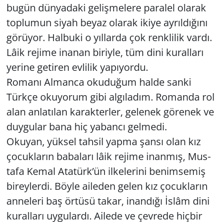
bugün dün­ya­da­ki ge­liş­me­le­re pa­ra­lel ola­rak
top­lu­mun siyah beyaz ola­rak ikiye ay­rıl­dı­ğı­nı
gö­rü­yor. Hal­bu­ki o yıl­lar­da çok renk­li­lik vardı.
Lâik re­ji­me ina­nan bi­riy­le, tüm dini ku­ral­la­rı
ye­ri­ne ge­ti­ren ev­li­lik ya­pı­yor­du.
Ro­ma­nı Al­man­ca oku­du­ğum halde sanki
Türk­çe oku­yo­rum gibi al­gı­la­dım. Ro­man­da rol
alan an­la­tı­lan ka­rak­ter­ler, ge­le­nek gö­re­nek ve
duy­gu­lar bana hiç ya­ban­cı gel­me­di.
Oku­yan, yük­sel tah­sil yapma şansı olan kız
ço­cuk­la­rın ba­ba­la­rı lâik re­ji­me inan­mış, Mus­
ta­fa Kemal Ata­türk’ün il­ke­le­ri­ni be­nim­se­miş
bi­rey­ler­di. Böyle aile­den gelen kız ço­cuk­la­rın
an­ne­le­ri baş ör­tü­sü takar, inan­dı­ğı İslâm dini
ku­ral­la­rı uy­gu­lar­dı. Aile­de ve çev­re­de hiç­bir