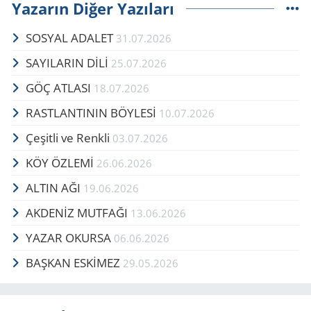
Yazarın Diğer Yazıları
SOSYAL ADALET
31.07.2026
SAYILARIN DİLİ
25.07.2026
GÖÇ AT­LA­SI
18.07.2026
RAST­LAN­TI­NIN BÖY­LESİ
10.07.2026
Çe­şit­li ve Renk­li
03.07.2026
KÖY ÖZLEMİ
26.06.2026
ALTIN AĞI
19.06.2026
AKDENİZ MUTFAĞI
13.06.2026
YAZAR OKURSA
06.06.2026
BAŞ­KAN ESKİMEZ
29.05.2026