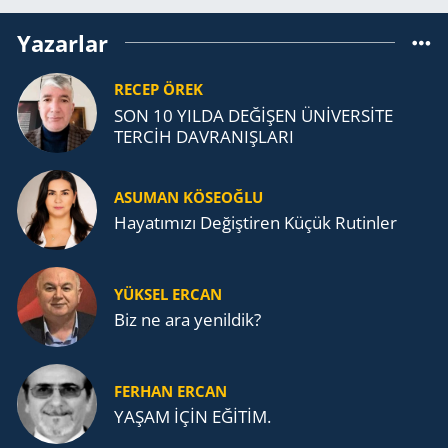
Yazarlar
RECEP ÖREK
SON 10 YILDA DEĞİŞEN ÜNİVERSİTE
TERCİH DAVRANIŞLARI
ASUMAN KÖSEOĞLU
Ha­ya­tı­mı­zı De­ğiş­ti­ren Küçük Ru­tin­ler
YÜKSEL ERCAN
Biz ne ara yenildik?
FERHAN ERCAN
YAŞAM İÇİN EĞİTİM.