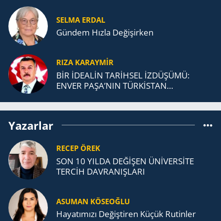
SELMA ERDAL
Gündem Hızla Değişirken
RIZA KARAYMIR
BİR İDEALİN TARİHSEL İZDÜŞÜMÜ:
ENVER PAŞA’NIN TÜRKİSTAN
MÜCADELESİ VE TÜRK DEVLETLERİ
TEŞKİLATI’NA UZANAN MİRASI
Yazarlar
RECEP ÖREK
SON 10 YILDA DEĞİŞEN ÜNİVERSİTE
TERCİH DAVRANIŞLARI
ASUMAN KÖSEOĞLU
Ha­ya­tı­mı­zı De­ğiş­ti­ren Küçük Ru­tin­ler