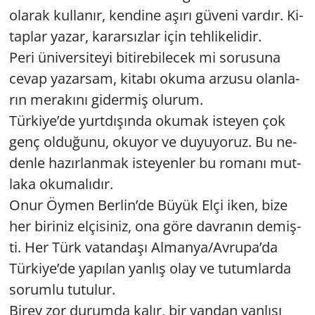
ola­rak kul­la­nır, ken­di­ne aşırı gü­ve­ni var­dır. Ki­
tap­lar yazar, ka­rar­sız­lar için teh­li­ke­li­dir.
Peri üni­ver­si­te­yi bi­ti­re­bi­lecek mi so­ru­su­na
cevap ya­zar­sam, ki­ta­bı okuma ar­zu­su olan­la­
rın me­ra­kı­nı gi­der­miş olu­rum.
Tür­ki­ye’de yurt­dı­şın­da oku­mak is­te­yen çok
genç ol­du­ğu­nu, oku­yor ve du­yu­yo­ruz. Bu ne­
den­le ha­zır­lan­mak is­te­yen­ler bu ro­ma­nı mut­
la­ka oku­ma­lı­dır.
Onur Öymen Ber­lin’de Büyük Elçi iken, bize
her bi­ri­niz el­çi­si­niz, ona göre dav­ra­nın de­miş­
ti. Her Türk va­tan­da­şı Al­man­ya/Av­ru­pa’da
Tür­ki­ye’de ya­pı­lan yan­lış olay ve tu­tum­lar­da
so­rum­lu tu­tu­lur.
Birey zor du­rum­da kalır, bir yan­dan yan­lı­şı