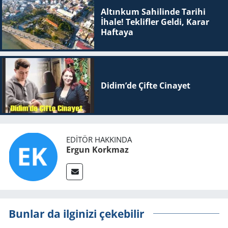
Altınkum Sahilinde Tarihi
İhale! Teklifler Geldi, Karar
Haftaya
Didim’de Çifte Ci­na­yet
EDITÖR HAKKINDA
Ergun Korkmaz
Bunlar da ilginizi çekebilir