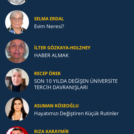
SELMA ERDAL
Evim Neresi?
İLTER GÖZKAYA-HOLZHEY
HABER ALMAK
RECEP ÖREK
SON 10 YILDA DEĞİŞEN ÜNİVERSİTE
TERCİH DAVRANIŞLARI
ASUMAN KÖSEOĞLU
Ha­ya­tı­mı­zı De­ğiş­ti­ren Küçük Ru­tin­ler
RIZA KARAYMIR