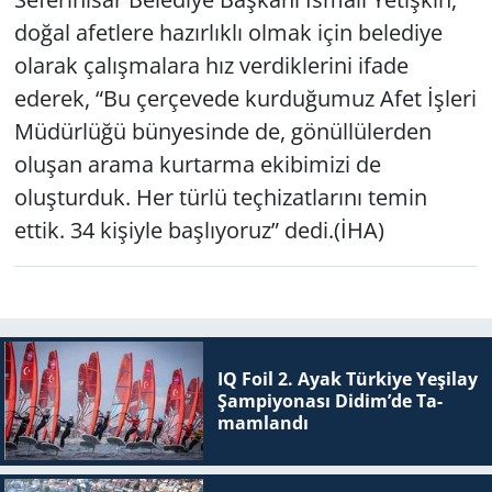
doğal afetlere hazırlıklı olmak için belediye
olarak çalışmalara hız verdiklerini ifade
ederek, “Bu çerçevede kurduğumuz Afet İşleri
Müdürlüğü bünyesinde de, gönüllülerden
oluşan arama kurtarma ekibimizi de
oluşturduk. Her türlü teçhizatlarını temin
ettik. 34 kişiyle başlıyoruz” dedi.(İHA)
IQ Foil 2. Ayak Tür­ki­ye Ye­şi­lay
Şam­pi­yo­na­sı Didim’de Ta­
mam­lan­dı