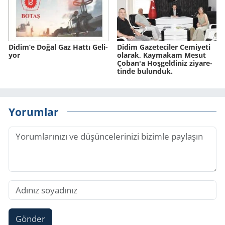
Didim’e Doğal Gaz Hattı Ge­li­
Didim Ga­ze­te­ci­ler Ce­mi­ye­ti
yor
ola­rak, Kay­ma­kam Mesut
Çoban'a Hoş­gel­di­niz zi­ya­re­
tin­de bulunduk.
Yorumlar
Gönder