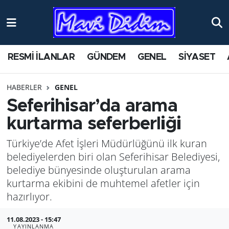
ANTİK YERLER
Nöbetçi Eczaneler
RESMİ İLANLAR
GÜNDEM
GENEL
SİYASET
ASAYİŞ
Hava Durumu
HABERLER
GENEL
AYDIN
Namaz Vakitleri
Seferihisar’da arama
BİLİM VE TEKNOLOJİ
Trafik Durumu
kurtarma seferberliği
Türkiye’de Afet İşleri Müdürlüğünü ilk kuran
ÇEVRE
Süper Lig Puan Durumu ve Fikstür
belediyelerden biri olan Seferihisar Belediyesi,
EĞİTİM
Tüm Manşetler
belediye bünyesinde oluşturulan arama
kurtarma ekibini de muhtemel afetler için
EKONOMİ
Son Dakika Haberleri
hazırlıyor.
11.08.2023 - 15:47
GENEL
Haber Arşivi
YAYINLANMA