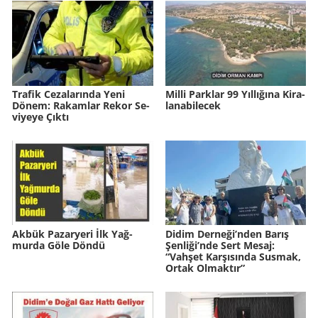
Tra­fik Ce­za­la­rın­da Yeni
Milli Park­lar 99 Yıl­lı­ğı­na Ki­ra­
Dönem: Ra­kam­lar Rekor Se­
la­na­bi­lecek
vi­ye­ye Çıktı
Akbük Pa­zar­ye­ri İlk Yağ­
Didim Derneği’nden Barış
mur­da Göle Döndü
Şenliği’nde Sert Mesaj:
“Vahşet Karşısında Susmak,
Ortak Olmaktır”