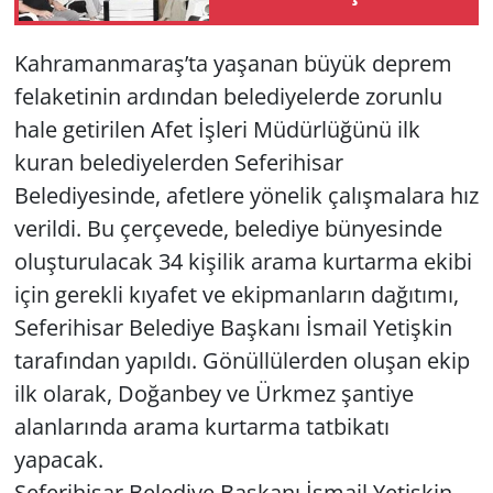
Hoş­gel­di­niz zi­ya­re­tin­
de bulunduk.
Yerel
Kahramanmaraş’ta yaşanan büyük deprem
felaketinin ardından belediyelerde zorunlu
hale getirilen Afet İşleri Müdürlüğünü ilk
kuran belediyelerden Seferihisar
Belediyesinde, afetlere yönelik çalışmalara hız
verildi. Bu çerçevede, belediye bünyesinde
oluşturulacak 34 kişilik arama kurtarma ekibi
için gerekli kıyafet ve ekipmanların dağıtımı,
Seferihisar Belediye Başkanı İsmail Yetişkin
tarafından yapıldı. Gönüllülerden oluşan ekip
ilk olarak, Doğanbey ve Ürkmez şantiye
alanlarında arama kurtarma tatbikatı
yapacak.
Seferihisar Belediye Başkanı İsmail Yetişkin,