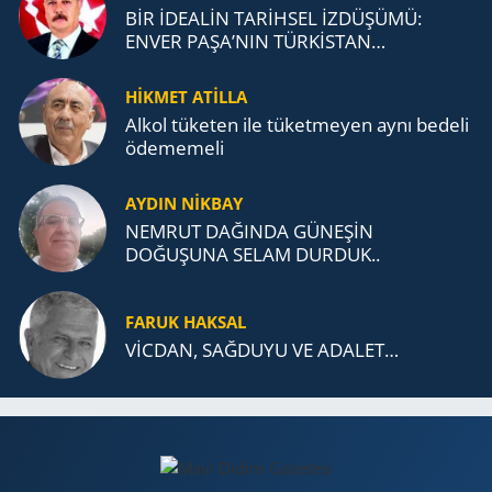
BİR İDEALİN TARİHSEL İZDÜŞÜMÜ:
ENVER PAŞA’NIN TÜRKİSTAN
MÜCADELESİ VE TÜRK DEVLETLERİ
TEŞKİLATI’NA UZANAN MİRASI
HİKMET ATİLLA
Alkol tü­ke­ten ile tü­ket­me­yen aynı be­de­li
öde­me­me­li
AYDIN NİKBAY
NEMRUT DAĞINDA GÜNEŞİN
DOĞUŞUNA SELAM DURDUK..
FARUK HAKSAL
VİCDAN, SAĞ­DU­YU VE ADA­LET…