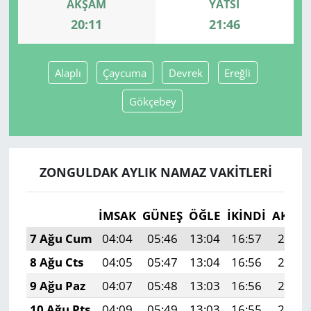
AKŞAM
YATSI
20:11
21:46
Yerel
Alaplı
Çaycuma
Devrek
Ereğli
Gökçebey
ZONGULDAK AYLIK NAMAZ VAKITLERI
İMSAK
GÜNEŞ
ÖĞLE
İKINDI
AKŞA
7 Ağu Cum
04:04
05:46
13:04
16:57
20:11
8 Ağu Cts
04:05
05:47
13:04
16:56
20:10
9 Ağu Paz
04:07
05:48
13:03
16:56
20:09
10 Ağu Pts
04:09
05:49
13:03
16:55
20:07