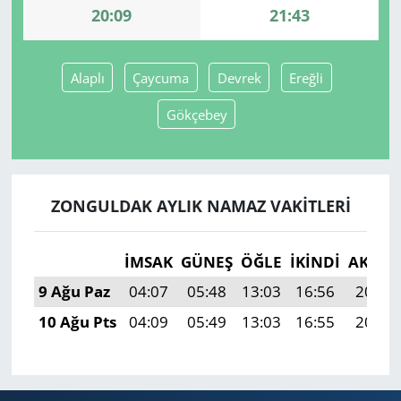
20:09
21:43
Yerel
Alaplı
Çaycuma
Devrek
Ereğli
Gökçebey
ZONGULDAK AYLIK NAMAZ VAKITLERI
İMSAK
GÜNEŞ
ÖĞLE
İKINDI
AKŞA
9 Ağu Paz
04:07
05:48
13:03
16:56
20:09
10 Ağu Pts
04:09
05:49
13:03
16:55
20:07