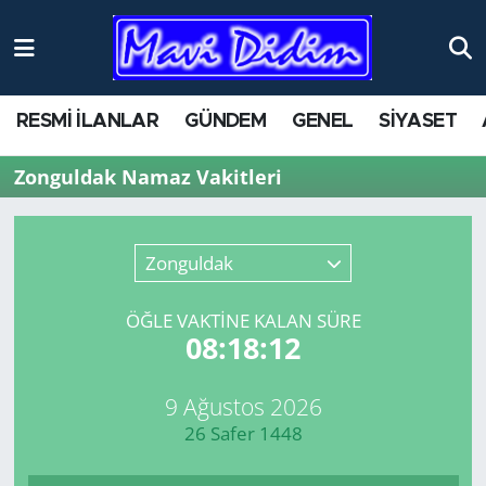
ANTİK YERLER
Nöbetçi Eczaneler
RESMİ İLANLAR
GÜNDEM
GENEL
SİYASET
ASAYİŞ
Hava Durumu
Zonguldak Namaz Vakitleri
AYDIN
Namaz Vakitleri
BİLİM VE TEKNOLOJİ
Trafik Durumu
Zonguldak
ÇEVRE
Süper Lig Puan Durumu ve Fikstür
ÖĞLE VAKTİNE KALAN SÜRE
08:18:11
EĞİTİM
Tüm Manşetler
9 Ağustos 2026
EKONOMİ
Son Dakika Haberleri
26 Safer 1448
GENEL
Haber Arşivi