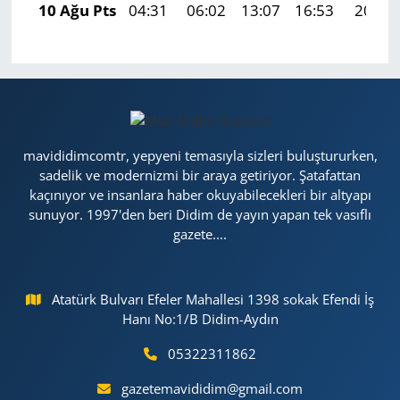
10 Ağu Pts
04:31
06:02
13:07
16:53
20:02
mavididimcomtr, yepyeni temasıyla sizleri buluştururken,
sadelik ve modernizmi bir araya getiriyor. Şatafattan
kaçınıyor ve insanlara haber okuyabilecekleri bir altyapı
sunuyor. 1997'den beri Didim de yayın yapan tek vasıflı
gazete....
Atatürk Bulvarı Efeler Mahallesi 1398 sokak Efendi İş
Hanı No:1/B Didim-Aydın
05322311862
gazetemavididim@gmail.com