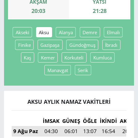
AKŞAM
YATSI
20:03
21:28
Yerel
Akseki
Aksu
Alanya
Demre
Elmalı
Finike
Gazipaşa
Gündoğmuş
İbradı
Kaş
Kemer
Korkuteli
Kumluca
Manavgat
Serik
AKSU AYLIK NAMAZ VAKITLERI
İMSAK
GÜNEŞ
ÖĞLE
İKINDI
AKŞA
9 Ağu Paz
04:30
06:01
13:07
16:54
20:03