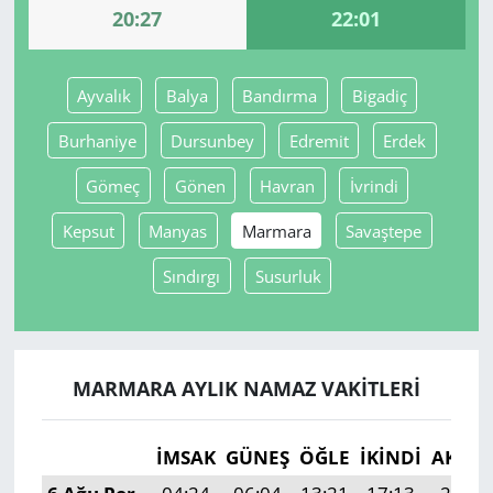
20:27
22:01
Yerel
Ayvalık
Balya
Bandırma
Bigadiç
Burhaniye
Dursunbey
Edremit
Erdek
Gömeç
Gönen
Havran
İvrindi
Kepsut
Manyas
Marmara
Savaştepe
Sındırgı
Susurluk
MARMARA AYLIK NAMAZ VAKITLERI
İMSAK
GÜNEŞ
ÖĞLE
İKINDI
AKŞA