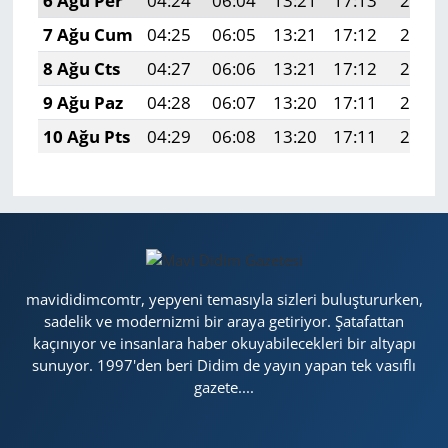
6 Ağu Per
04:24
06:04
13:21
17:13
20:27
7 Ağu Cum
04:25
06:05
13:21
17:12
20:26
8 Ağu Cts
04:27
06:06
13:21
17:12
20:25
9 Ağu Paz
04:28
06:07
13:20
17:11
20:24
10 Ağu Pts
04:29
06:08
13:20
17:11
20:22
mavididimcomtr, yepyeni temasıyla sizleri buluştururken,
sadelik ve modernizmi bir araya getiriyor. Şatafattan
kaçınıyor ve insanlara haber okuyabilecekleri bir altyapı
sunuyor. 1997'den beri Didim de yayın yapan tek vasıflı
gazete....