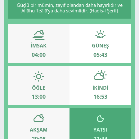
Güçlü bir mümin, zayıf olandan daha hayırlıdır ve
Allâhü Teâlâ’ya daha sevimlidir. (Hadis-i Şerif)
GÜNDEM
HABERDE İNSAN
KÜLTÜR SANAT
İMSAK
GÜNEŞ
04:00
05:43
MAGAZİN
POLİTİKA
ÖĞLE
İKINDI
RESMİ İLANLAR
13:00
16:53
SAĞLIK
SİYASET
AKŞAM
YATSI
SPOR
20:08
21:44