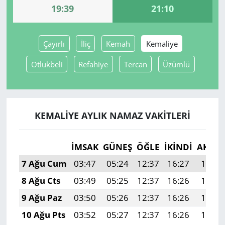
19:39
21:10
Yerel
Çayırlı
İliç
Kemah
Kemaliye
Otlukbeli
Refahiye
Tercan
Üzümlü
KEMALIYE AYLIK NAMAZ VAKITLERI
İMSAK
GÜNEŞ
ÖĞLE
İKINDI
AKŞA
7 Ağu Cum
03:47
05:24
12:37
16:27
19:39
8 Ağu Cts
03:49
05:25
12:37
16:26
19:38
9 Ağu Paz
03:50
05:26
12:37
16:26
19:37
10 Ağu Pts
03:52
05:27
12:37
16:26
19:36