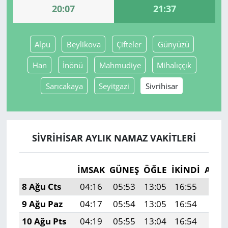
20:07
21:37
Yerel
Alpu
Beylikova
Çifteler
Günyüzü
Han
İnönü
Mahmudiye
Mihalıççık
Sarıcakaya
Seyitgazi
Sivrihisar
SIVRIHISAR AYLIK NAMAZ VAKITLERI
İMSAK
GÜNEŞ
ÖĞLE
İKINDI
AKŞ
8 Ağu Cts
04:16
05:53
13:05
16:55
20:0
9 Ağu Paz
04:17
05:54
13:05
16:54
20:0
10 Ağu Pts
04:19
05:55
13:04
16:54
20:0