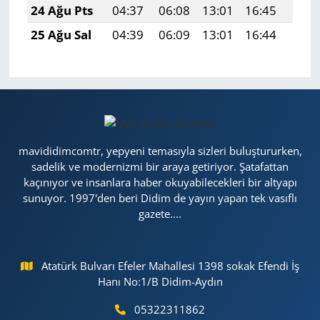
24 Ağu Pts
04:37
06:08
13:01
16:45
19:4
25 Ağu Sal
04:39
06:09
13:01
16:44
19:4
mavididimcomtr, yepyeni temasıyla sizleri buluştururken,
sadelik ve modernizmi bir araya getiriyor. Şatafattan
kaçınıyor ve insanlara haber okuyabilecekleri bir altyapı
sunuyor. 1997'den beri Didim de yayın yapan tek vasıflı
gazete....
Atatürk Bulvarı Efeler Mahallesi 1398 sokak Efendi İş
Hanı No:1/B Didim-Aydın
05322311862