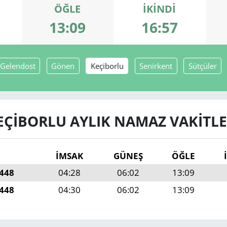
ÖĞLE
İKINDI
13:09
16:57
Gelendost
Gönen
Keçiborlu
Senirkent
Sütçüler
EÇIBORLU AYLIK NAMAZ VAKITLE
İMSAK
GÜNEŞ
ÖĞLE
1448
04:28
06:02
13:09
1448
04:30
06:02
13:09