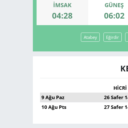
İMSAK
GÜNEŞ
GÜNDEM
04:28
06:02
HABERDE İNSAN
Atabey
Eğirdir
KÜLTÜR SANAT
MAGAZİN
K
POLİTİKA
RESMİ İLANLAR
HİCRİ
9 Ağu Paz
26 Safer 
SAĞLIK
10 Ağu Pts
27 Safer 
SİYASET
SPOR