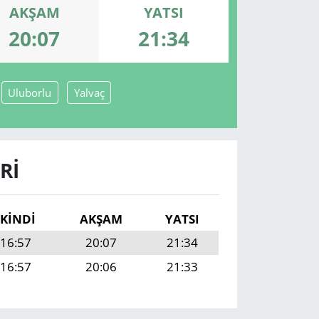
AKŞAM
YATSI
20:07
21:34
Uluborlu
Yalvaç
RI
İKINDI
AKŞAM
YATSI
16:57
20:07
21:34
16:57
20:06
21:33