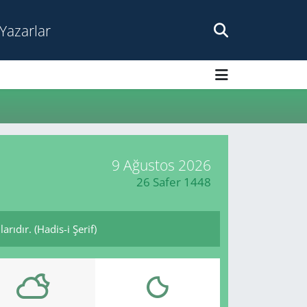
Yazarlar
9 Ağustos 2026
26 Safer 1448
rıdır. (Hadis-i Şerif)