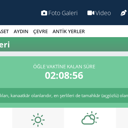
Foto Galeri
Video
ASET
AYDIN
ÇEVRE
ANTİK YERLER
eri
ÖĞLE VAKTİNE KALAN SÜRE
02:08:55
ları, kanaatkâr olanlarıdır, en şerlileri de tamahkâr (açgözlü) olanla