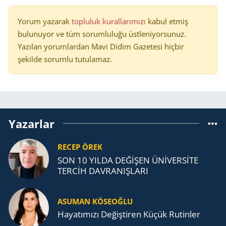
Yorum yazarak
topluluk kurallarımızı
kabul etmiş
bulunuyor ve tüm sorumluluğu üstleniyorsunuz.
Yazılan yorumlardan Mavi Didim Gazetesi hiçbir
şekilde sorumlu tutulamaz.
Yazarlar
RECEP ÖREK
SON 10 YILDA DEĞİŞEN ÜNİVERSİTE
TERCİH DAVRANIŞLARI
ASUMAN KÖSEOĞLU
Ha­ya­tı­mı­zı De­ğiş­ti­ren Küçük Ru­tin­ler