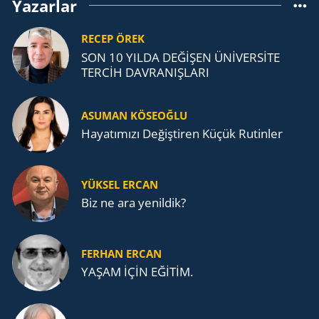
Yazarlar
RECEP ÖREK
SON 10 YILDA DEĞİŞEN ÜNİVERSİTE
TERCİH DAVRANIŞLARI
ASUMAN KÖSEOĞLU
Ha­ya­tı­mı­zı De­ğiş­ti­ren Küçük Ru­tin­ler
YÜKSEL ERCAN
Biz ne ara yenildik?
FERHAN ERCAN
YAŞAM İÇİN EĞİTİM.