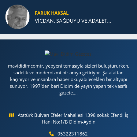
FARUK HAKSAL
VİCDAN, SAĞ­DU­YU VE ADA­LET…
mavididimcomtr, yepyeni temasıyla sizleri buluştururken,
sadelik ve modernizmi bir araya getiriyor. Şatafattan
kaçınıyor ve insanlara haber okuyabilecekleri bir altyapı
sunuyor. 1997'den beri Didim de yayın yapan tek vasıflı
gazete....
Atatürk Bulvarı Efeler Mahallesi 1398 sokak Efendi İş
Hanı No:1/B Didim-Aydın
05322311862