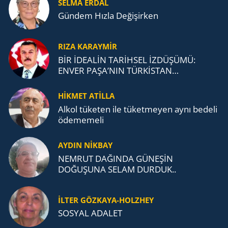
SELMA ERDAL
Gündem Hızla Değişirken
RIZA KARAYMIR
BİR İDEALİN TARİHSEL İZDÜŞÜMÜ:
ENVER PAŞA’NIN TÜRKİSTAN
MÜCADELESİ VE TÜRK DEVLETLERİ
TEŞKİLATI’NA UZANAN MİRASI
HİKMET ATİLLA
Alkol tü­ke­ten ile tü­ket­me­yen aynı be­de­li
öde­me­me­li
AYDIN NİKBAY
NEMRUT DAĞINDA GÜNEŞİN
DOĞUŞUNA SELAM DURDUK..
İLTER GÖZKAYA-HOLZHEY
SOSYAL ADALET