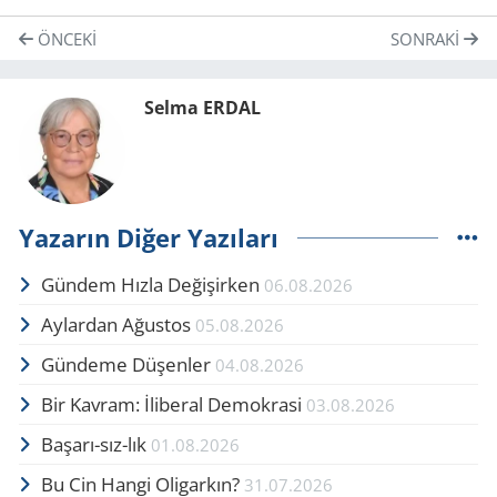
ÖNCEKI
SONRAKI
Selma ERDAL
Yazarın Diğer Yazıları
Gündem Hızla Değişirken
06.08.2026
Aylardan Ağustos
05.08.2026
Gündeme Düşenler
04.08.2026
Bir Kavram: İliberal Demokrasi
03.08.2026
Başarı-sız-lık
01.08.2026
Bu Cin Hangi Oligarkın?
31.07.2026