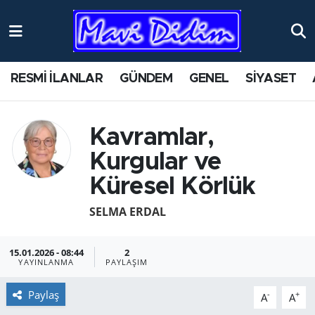
ANTİK YERLER
Nöbetçi Eczaneler
RESMİ İLANLAR
GÜNDEM
GENEL
SİYASET
ASAYİŞ
Hava Durumu
AYDIN
Namaz Vakitleri
Kavramlar,
Kurgular ve
BİLİM VE TEKNOLOJİ
Trafik Durumu
Küresel Körlük
ÇEVRE
Süper Lig Puan Durumu ve Fikstür
SELMA ERDAL
EĞİTİM
Tüm Manşetler
15.01.2026 - 08:44
2
YAYINLANMA
PAYLAŞIM
EKONOMİ
Son Dakika Haberleri
Paylaş
-
+
A
A
GENEL
Haber Arşivi