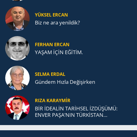
YÜKSEL ERCAN
Biz ne ara yenildik?
FERHAN ERCAN
YAŞAM İÇİN EĞİTİM.
SELMA ERDAL
Gündem Hızla Değişirken
RIZA KARAYMIR
BİR İDEALİN TARİHSEL İZDÜŞÜMÜ:
ENVER PAŞA’NIN TÜRKİSTAN
MÜCADELESİ VE TÜRK DEVLETLERİ
TEŞKİLATI’NA UZANAN MİRASI