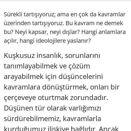
GÜNDEM
Sürekli tartışıyoruz; ama en çok da kavramlar
üzerinden tartışıyoruz. Bu kavram ne demek
HABERDE İNSAN
bu? Neyi kapsar, neyi dışlar? Hangi anlamlara
açılır, hangi ideolojilere yaslanır?
KÜLTÜR SANAT
Kuşkusuz insanlık, sorunlarını
MAGAZİN
tanımlayabilmek ve çözüm
POLİTİKA
arayabilmek için düşüncelerini
RESMİ İLANLAR
kavramlara dönüştürmek, onları bir
çerçeveye oturtmak zorundadır.
SAĞLIK
Düşünen tür olarak varlığımızı
SİYASET
sürdürebilmemiz, kavramlarla
kurduğumuz ilişkiye bağlıdır. Ancak
SPOR